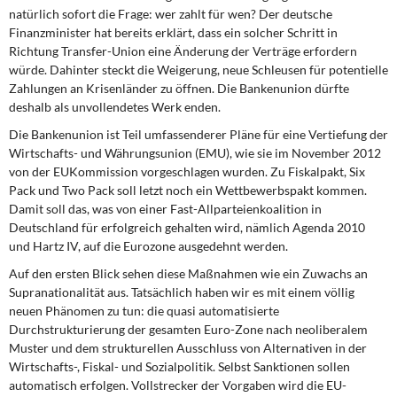
natürlich sofort die Frage: wer zahlt für wen? Der deutsche
Finanzminister hat bereits erklärt, dass ein solcher Schritt in
Richtung Transfer-Union eine Änderung der Verträge erfordern
würde. Dahinter steckt die Weigerung, neue Schleusen für potentielle
Zahlungen an Krisenländer zu öffnen. Die Bankenunion dürfte
deshalb als unvollendetes Werk enden.
Die Bankenunion ist Teil umfassenderer Pläne für eine Vertiefung der
Wirtschafts- und Währungsunion (EMU), wie sie im November 2012
von der EUKommission vorgeschlagen wurden. Zu Fiskalpakt, Six
Pack und Two Pack soll letzt noch ein Wettbewerbspakt kommen.
Damit soll das, was von einer Fast-Allparteienkoalition in
Deutschland für erfolgreich gehalten wird, nämlich Agenda 2010
und Hartz IV, auf die Eurozone ausgedehnt werden.
Auf den ersten Blick sehen diese Maßnahmen wie ein Zuwachs an
Supranationalität aus. Tatsächlich haben wir es mit einem völlig
neuen Phänomen zu tun: die quasi automatisierte
Durchstrukturierung der gesamten Euro-Zone nach neoliberalem
Muster und dem strukturellen Ausschluss von Alternativen in der
Wirtschafts-, Fiskal- und Sozialpolitik. Selbst Sanktionen sollen
automatisch erfolgen. Vollstrecker der Vorgaben wird die EU-