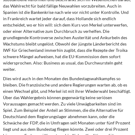
das Wahlrecht für bald fällige Neuwahlen vorzubreiten. Auch in
Spanien ist die Bankenkrise nach wie vor nicht unter Kontrolle. Und
in Frankreich wartet jeder darauf, dass Hollande sich endlich
entscheidet, wo er hin will: sich dem Kurs von Merkel unterwerfen,
oder einer Alternative zum Durchbruch zu verhelfen. Die
grundlegende Kontroverse zwischen Austerität und Ankurbeln des
Wachstums bleibt ungelöst. Obwohl der jüngste Länderbericht des
IWF für Griechenland immerhin zugibt, dass die Rezepte der Troika
schwere Mängel aufweisen, hat die EU-Kommission dem sofort
widersprochen. Also: Business as usual, das Durchwursteln geht
weiter.
Dies wird auch in den Monaten des Bundestagswahlkampfes so
bleiben. Die französische und andere Regierungen warten ab, ob es
einen Wechsel gibt, und Merkel ist mit ihrer Wiederwahl beschäftigt.
Über das Wahlergebnis können gegenwärtig keine seriösen
Voraussagen gemacht werden. Zu viele Unwägbarkeiten sind im
Spiel. Zum Beispiel der Anteil an Stimmen, die die Alternative für
Deutschland dem Regierungslager abnehmen kann, oder die
Schwäche der FDP, die in Umfragen seit Monaten unter fünf Prozent
liegt und aus dem Bundestag fliegen könnte. Zwei oder drei Prozent