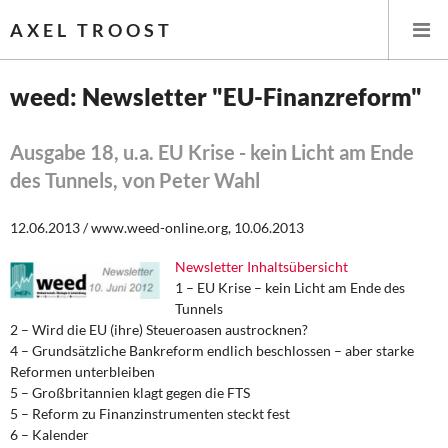
AXEL TROOST
weed: Newsletter "EU-Finanzreform"
Startseite
Ausgabe 18, u.a. EU Krise - kein Licht am Ende
des Tunnels, von Peter Wahl
Themen
12.06.2013 / www.weed-online.org, 10.06.2013
Leitlinien linker Wirtschafts- und Finanzpolitik
Newsletter Inhaltsübersicht
Wirtschaftspolitik
1 – EU Krise – kein Licht am Ende des
Tunnels
Steuer- und Finanzpolitik
2 – Wird die EU (ihre) Steueroasen austrocknen?
4 – Grundsätzliche Bankreform endlich beschlossen – aber starke
Öffentliche Infrastruktur und Daseinsvorsorge
Reformen unterbleiben
5 – Großbritannien klagt gegen die FTS
Eurokrise und Griechenland
5 – Reform zu Finanzinstrumenten steckt fest
6 – Kalender