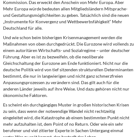
Kommission. Das erweckt den Anschein von Mehr Europa. Aber
Mehr Europa würde bedeuten allen Mitgliedsländern Mitsprache-
und Gestaltungsmöglichkeiten zu geben. Tatsächlich sind die neuen
„Instrumente für Konvergenz und Wettbewerbsfähigkeit“ Mehr
Deutschland für alle.
Und wie schon beim bisherigen Krisenmanagement werden die
Maßnahmen von oben durchgedrückt. Die Eurozone wird vollends zu
einem autoritären Wirtschafts- und Sozialregime – unter deutscher
Führung. Aber es ist zu bezweifeln, ob die neoliberale
Gleichschaltung der Eurozone am Ende funktioniert. Nicht nur die
deutsche Politik wird von tief sitzenden strukturellen Determinanten
bestimmt, die nur in langwierigen und nicht ganz schmerzfreien
Anpassungsprozessen zu verändern sind. Das gilt auch für die
anderen Länder jeweils auf ihre Weise. Und dazu gehören nicht nur
ökonomische Faktoren.
Es scheint ein durchgängiges Muster in großen historischen Krisen
zu sein, dass wenn der notwendige Wandel nicht rechtzeitig
eingeleitet wird, die Katastrophe ab einem bestimmten Punkt nicht
mehr aufzuhalten ist, dem Point of no Return. Oder wie ein sehr
berufener und viel zitierter Experte in Sachen Untergang einmal
sagte: Wer zu spät kommt, den bestraft das Leben.