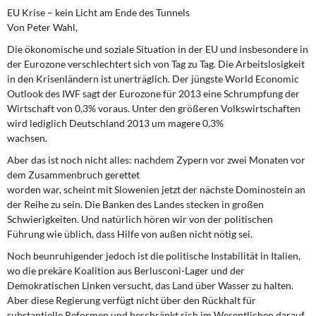
DIE LINKE
EU Krise – kein Licht am Ende des Tunnels
Von Peter Wahl,
Weitere Themen
Die ökonomische und soziale Situation in der EU und insbesondere in
der Eurozone verschlechtert sich von Tag zu Tag. Die Arbeitslosigkeit
Memo-Gruppe
in den Krisenländern ist unerträglich. Der jüngste World Economic
Outlook des IWF sagt der Eurozone für 2013 eine Schrumpfung der
Institut Solidarische Moderne
Wirtschaft von 0,3% voraus. Unter den größeren Volkswirtschaften
wird lediglich Deutschland 2013 um magere 0,3%
wachsen.
Rosa-Luxemburg-Stiftung
Aber das ist noch nicht alles: nachdem Zypern vor zwei Monaten vor
dem Zusammenbruch gerettet
Über mich
worden war, scheint mit Slowenien jetzt der nächste Dominostein an
der Reihe zu sein. Die Banken des Landes stecken in großen
Kontakt
Schwierigkeiten. Und natürlich hören wir von der politischen
Führung wie üblich, dass Hilfe von außen nicht nötig sei.
Noch beunruhigender jedoch ist die politische Instabilität in Italien,
wo die prekäre Koalition aus Berlusconi-Lager und der
Demokratischen Linken versucht, das Land über Wasser zu halten.
Aber diese Regierung verfügt nicht über den Rückhalt für
substantielle Reformen und beschränkt sich im Wesentlichen darauf,