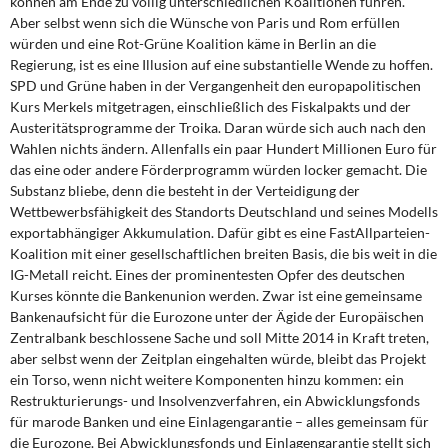
können am Ende zu völlig unterschiedlichen Koalitionen führen.
Aber selbst wenn sich die Wünsche von Paris und Rom erfüllen
würden und eine Rot-Grüne Koalition käme in Berlin an die
Regierung, ist es eine Illusion auf eine substantielle Wende zu hoffen.
SPD und Grüne haben in der Vergangenheit den europapolitischen
Kurs Merkels mitgetragen, einschließlich des Fiskalpakts und der
Austeritätsprogramme der Troika. Daran würde sich auch nach den
Wahlen nichts ändern. Allenfalls ein paar Hundert Millionen Euro für
das eine oder andere Förderprogramm würden locker gemacht. Die
Substanz bliebe, denn die besteht in der Verteidigung der
Wettbewerbsfähigkeit des Standorts Deutschland und seines Modells
exportabhängiger Akkumulation. Dafür gibt es eine FastAllparteien-
Koalition mit einer gesellschaftlichen breiten Basis, die bis weit in die
IG-Metall reicht. Eines der prominentesten Opfer des deutschen
Kurses könnte die Bankenunion werden. Zwar ist eine gemeinsame
Bankenaufsicht für die Eurozone unter der Ägide der Europäischen
Zentralbank beschlossene Sache und soll Mitte 2014 in Kraft treten,
aber selbst wenn der Zeitplan eingehalten würde, bleibt das Projekt
ein Torso, wenn nicht weitere Komponenten hinzu kommen: ein
Restrukturierungs- und Insolvenzverfahren, ein Abwicklungsfonds
für marode Banken und eine Einlagengarantie – alles gemeinsam für
die Eurozone. Bei Abwicklungsfonds und Einlagengarantie stellt sich