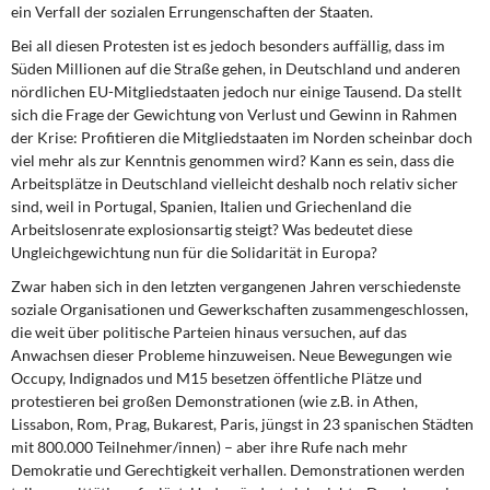
DIE LINKE
ein Verfall der sozialen Errungenschaften der Staaten.
Bei all diesen Protesten ist es jedoch besonders auffällig, dass im
Weitere Themen
Süden Millionen auf die Straße gehen, in Deutschland und anderen
nördlichen EU-Mitgliedstaaten jedoch nur einige Tausend. Da stellt
Memo-Gruppe
sich die Frage der Gewichtung von Verlust und Gewinn in Rahmen
der Krise: Profitieren die Mitgliedstaaten im Norden scheinbar doch
viel mehr als zur Kenntnis genommen wird? Kann es sein, dass die
Institut Solidarische Moderne
Arbeitsplätze in Deutschland vielleicht deshalb noch relativ sicher
sind, weil in Portugal, Spanien, Italien und Griechenland die
Rosa-Luxemburg-Stiftung
Arbeitslosenrate explosionsartig steigt? Was bedeutet diese
Ungleichgewichtung nun für die Solidarität in Europa?
Über mich
Zwar haben sich in den letzten vergangenen Jahren verschiedenste
soziale Organisationen und Gewerkschaften zusammengeschlossen,
Kontakt
die weit über politische Parteien hinaus versuchen, auf das
Anwachsen dieser Probleme hinzuweisen. Neue Bewegungen wie
Occupy, Indignados und M15 besetzen öffentliche Plätze und
protestieren bei großen Demonstrationen (wie z.B. in Athen,
Lissabon, Rom, Prag, Bukarest, Paris, jüngst in 23 spanischen Städten
mit 800.000 Teilnehmer/innen) – aber ihre Rufe nach mehr
Demokratie und Gerechtigkeit verhallen. Demonstrationen werden