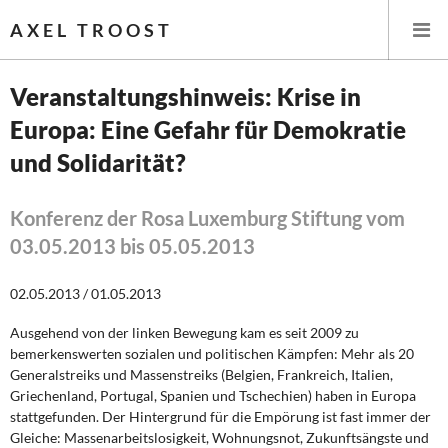
AXEL TROOST
Veranstaltungshinweis: Krise in
Europa: Eine Gefahr für Demokratie
Startseite
und Solidarität?
Themen
Konferenz der Rosa Luxemburg Stiftung vom
Leitlinien linker Wirtschafts- und Finanzpolitik
03.05.2013 bis 05.05.2013
Wirtschaftspolitik
02.05.2013 / 01.05.2013
Steuer- und Finanzpolitik
Ausgehend von der linken Bewegung kam es seit 2009 zu
bemerkenswerten sozialen und politischen Kämpfen: Mehr als 20
Öffentliche Infrastruktur und Daseinsvorsorge
Generalstreiks und Massenstreiks (Belgien, Frankreich, Italien,
Griechenland, Portugal, Spanien und Tschechien) haben in Europa
Eurokrise und Griechenland
stattgefunden. Der Hintergrund für die Empörung ist fast immer der
Gleiche: Massenarbeitslosigkeit, Wohnungsnot, Zukunftsängste und