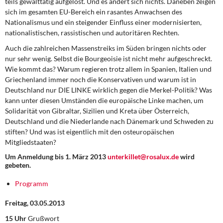
teils gewalttätig aufgelöst. Und es ändert sich nichts. Daneben zeigen
sich im gesamten EU-Bereich ein rasantes Anwachsen des
Nationalismus und ein steigender Einfluss einer modernisierten,
nationalistischen, rassistischen und autoritären Rechten.
Auch die zahlreichen Massenstreiks im Süden bringen nichts oder
nur sehr wenig. Selbst die Bourgeoisie ist nicht mehr aufgeschreckt.
Wie kommt das? Warum regieren trotz allem in Spanien, Italien und
Griechenland immer noch die Konservativen und warum ist in
Deutschland nur DIE LINKE wirklich gegen die Merkel-Politik? Was
kann unter diesen Umständen die europäische Linke machen, um
Solidarität von Gibraltar, Sizilien und Kreta über Österreich,
Deutschland und die Niederlande nach Dänemark und Schweden zu
stiften? Und was ist eigentlich mit den osteuropäischen
Mitgliedstaaten?
Um Anmeldung bis 1. März 2013
unterkillet@rosalux.de
wird
gebeten.
Programm
Freitag, 03.05.2013
15 Uhr
Grußwort