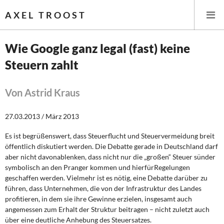
AXEL TROOST
Wie Google ganz legal (fast) keine
Steuern zahlt
Startseite
Themen
Von Astrid Kraus
Leitlinien linker Wirtschafts- und Finanzpolitik
27.03.2013 / März 2013
Es ist begrüßenswert, dass Steuerflucht und Steuervermeidung breit
Wirtschaftspolitik
öffentlich diskutiert werden. Die Debatte gerade in Deutschland darf
aber nicht davonablenken, dass nicht nur die „großen“ Steuer sünder
Steuer- und Finanzpolitik
symbolisch an den Pranger kommen und hierfürRegelungen
geschaffen werden. Vielmehr ist es nötig, eine Debatte darüber zu
Öffentliche Infrastruktur und Daseinsvorsorge
führen, dass Unternehmen, die von der Infrastruktur des Landes
profitieren, in dem sie ihre Gewinne erzielen, insgesamt auch
Eurokrise und Griechenland
angemessen zum Erhalt der Struktur beitragen – nicht zuletzt auch
über eine deutliche Anhebung des Steuersatzes.