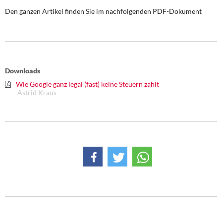
DIE LINKE
Den ganzen Artikel finden Sie im nachfolgenden PDF-Dokument
Weitere Themen
Memo-Gruppe
Downloads
Institut Solidarische Moderne
Wie Google ganz legal (fast) keine Steuern zahlt
Astrid Kraus
Rosa-Luxemburg-Stiftung
Über mich
Kontakt