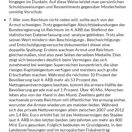
hingegen im Dunkeln. Auf diese Weise leistet man persönlichen
Schuldzuweisungen und Ressentiments gegenüber Minderheiten
unnötig Vorschub.
7. Wer vom Reichtum nicht reden will, sollte auch von der
Armut schweigen. Trotz gegen­teiliger Absichtsbekundungen der
Bundesregierung ist Reichtum im 4. ARB das Stiefkind der
statistischen Datenerfassung und -analyse geblieben. Trotz aller
seinen Wert mindern-den Beschönigungs-, Beschwichtigungs-
und Entschuldigungsversuche dokumentiert die­ser eine
doppelte Spaltung: Erstens wachsen Armut und Reichtum
gleichermaßen, sind al­so zwei Seiten derselben Medaille. Dies
zeigt sich besonders deutlich beim Vermögen, das sich
zunehmend bei wenigen Superreichen konzentriert, die über
riesiges Kapitaleigentum verfügen und meistens auch große
Erbschaften machen. Während die reichsten 10 Pro­zent der
Bevölkerung laut 4. ARB mehr als 53 Prozent des
Nettogesamtvermögens besit­zen, kommt die ärmere Hälfte der
Bevölkerung gerade mal auf 1 Prozent. Über 40 Mio. Menschen
leben also von der Hand in den Mund. Zweitens geht der
wachsende private Reichtum mit öffentlicher Verarmung einher,
worunter die Armen wiederum am meisten leiden. Während
sich das private Nettovermögen allein zwischen 2007 und 2012
um 1,4 Bio. Euro erhöht hat, ist das Nettovermögen des Staates
laut 4. ARB in den letzten beiden Jahrzehnten um mehr als 800
Mrd. Euro gesunken. Folglich bedeuten im Grundgesetz, in den
Landesverfassungen und im europäischen Fiskalvertrag