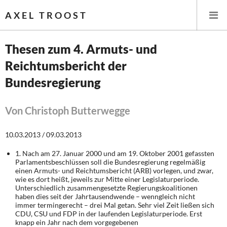
AXEL TROOST
Thesen zum 4. Armuts- und
Reichtumsbericht der
Startseite
Bundesregierung
Themen
Von Christoph Butterwegge
Leitlinien linker Wirtschafts- und Finanzpolitik
10.03.2013 / 09.03.2013
Wirtschaftspolitik
1. Nach am 27. Januar 2000 und am 19. Oktober 2001 gefassten
Parlamentsbeschlüssen soll die Bundesregierung regelmäßig
Steuer- und Finanzpolitik
einen Armuts- und Reichtumsbericht (ARB) vorlegen, und zwar,
wie es dort heißt, jeweils zur Mitte einer Legislaturperiode.
Öffentliche Infrastruktur und Daseinsvorsorge
Unterschiedlich zu­sammengesetzte Regierungskoalitionen
haben dies seit der Jahrtausendwende – wenn­gleich nicht
immer termingerecht – drei Mal getan. Sehr viel Zeit ließen sich
Eurokrise und Griechenland
CDU, CSU und FDP in der laufenden Legislaturperiode. Erst
knapp ein Jahr nach dem vorgegebenen