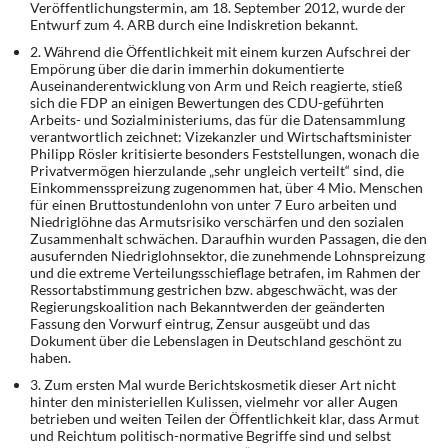
Veröffentlichungstermin, am 18. September 2012, wurde der
DIE LINKE
Entwurf zum 4. ARB durch eine Indiskretion bekannt.
2. Während die Öffentlichkeit mit einem kurzen Aufschrei der
Weitere Themen
Empörung über die darin im­merhin dokumentierte
Auseinanderentwicklung von Arm und Reich reagierte, stieß
Memo-Gruppe
sich die FDP an einigen Bewertungen des CDU-geführten
Arbeits- und Sozialministeriums, das für die Datensammlung
verantwortlich zeichnet: Vizekanzler und Wirtschaftsminister
Institut Solidarische Moderne
Philipp Rösler kritisierte besonders Feststellungen, wonach die
Privatvermögen hierzulande „sehr ungleich verteilt“ sind, die
Einkommensspreizung zugenommen hat, über 4 Mio. Menschen
Rosa-Luxemburg-Stiftung
für einen Bruttostundenlohn von unter 7 Euro arbeiten und
Niedriglöhne das Armutsrisiko verschärfen und den sozialen
Zusammenhalt schwächen. Daraufhin wurden Passagen, die den
Über mich
ausufernden Niedriglohnsektor, die zunehmende Lohnspreizung
und die extreme Ver­teilungsschieflage betrafen, im Rahmen der
Ressortabstimmung gestrichen bzw. abge­schwächt, was der
Kontakt
Regierungskoalition nach Bekanntwerden der geänderten
Fassung den Vorwurf eintrug, Zensur ausgeübt und das
Dokument über die Lebenslagen in Deutschland geschönt zu
haben.
3. Zum ersten Mal wurde Berichtskosmetik dieser Art nicht
hinter den ministeriellen Kulis­sen, vielmehr vor aller Augen
betrieben und weiten Teilen der Öffentlichkeit klar, dass Ar­mut
und Reichtum politisch-normative Begriffe sind und selbst