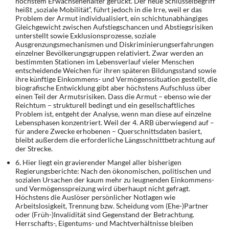
höchstem Erwachsenenalter gerückt. Der neue Schlüssel­begriff
heißt „soziale Mobilität“, führt jedoch in die Irre, weil er das
Problem der Armut indi­vidualisiert, ein schichtunabhängiges
Gleichgewicht zwischen Aufstiegschancen und Ab­stiegsrisiken
unterstellt sowie Exklusionsprozesse, soziale
Ausgrenzungsmechanismen und Diskriminierungserfahrungen
einzelner Bevölkerungsgruppen relativiert. Zwar werden an
bestimmten Stationen im Lebensverlauf vieler Menschen
entscheidende Weichen für ih­ren späteren Bildungsstand sowie
ihre künftige Einkommens- und Vermögenssituation ge­stellt, die
biografische Entwicklung gibt aber höchstens Aufschluss über
einen Teil der Ar­mutsrisiken. Dass die Armut – ebenso wie der
Reichtum – strukturell bedingt und ein ge­sellschaftliches
Problem ist, entgeht der Analyse, wenn man diese auf einzelne
Lebens­phasen konzentriert. Weil der 4. ARB überwiegend auf –
für andere Zwecke erhobenen – Querschnittsdaten basiert,
bleibt außerdem die erforderliche Längsschnittbetrachtung auf
der Strecke.
6. Hier liegt ein gravierender Mangel aller bisherigen
Regierungsberichte: Nach den öko­nomischen, politischen und
sozialen
Ursachen
der kaum mehr zu leugnenden Einkom­mens-
und Vermögensspreizung wird überhaupt nicht gefragt.
Höchstens die
Auslöser
persönlicher Notlagen wie
Arbeitslosigkeit, Trennung bzw. Scheidung vom (Ehe-)Partner
oder (Früh-)Invalidität sind Gegenstand der Betrachtung.
Herrschafts-, Eigentums- und Machtverhältnisse bleiben