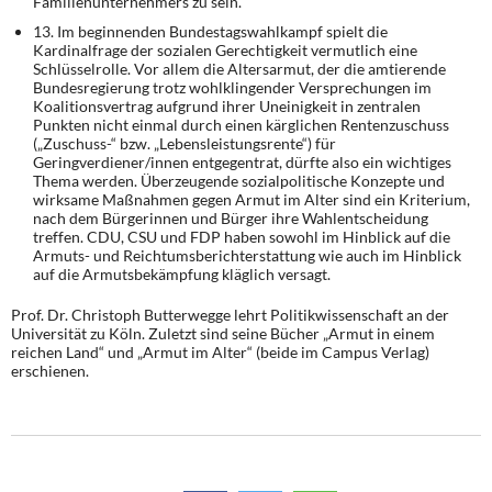
Familienunternehmers zu sein.
13. Im beginnenden Bundestagswahlkampf spielt die
Kardinalfrage der sozialen Gerech­tigkeit vermutlich eine
Schlüsselrolle. Vor allem die
Alters
armut, der die amtierende
Bun­desregierung trotz wohlklingender Versprechungen im
Koalitionsvertrag aufgrund ihrer Un­einigkeit in zentralen
Punkten nicht einmal durch einen kärglichen Rentenzuschuss
(„Zu­schuss-“ bzw. „Lebensleistungsrente“) für
Geringverdiener/innen entgegentrat, dürfte also ein wichtiges
Thema werden. Überzeugende sozialpolitische Konzepte und
wirksame Maßnahmen gegen Armut im Alter sind ein Kriterium,
nach dem Bürgerinnen und Bürger ihre Wahlentscheidung
treffen. CDU, CSU und FDP haben sowohl im Hinblick auf die
Ar­muts- und Reichtumsberichterstattung wie auch im Hinblick
auf die Armutsbekämpfung kläglich versagt.
Prof. Dr. Christoph Butterwegge lehrt Politikwissenschaft an der
Universität zu Köln. Zuletzt sind seine Bücher „Armut in einem
reichen Land“ und „Armut im Alter“ (beide im Campus Verlag)
erschienen.