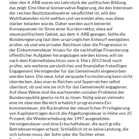
über den 4. ARB waren ein Lehrstück der politischen Bildung,
das zeigt: Eine liberal-konservative Regierung, die den Interessen
der reichen Be­sitzstandswahrer verpflichtet ist, will den
Wohlhabenden nicht wehtun und vermeidet alles, was diese
stärker belasten würde. Daher werden auch keinerlei
Konsequenzen im Sinne einer Kurskorrektur, etwa auf
steuerpolitischem Gebiet, aus dem 4. ARB gezogen. Sollte die
Bundesregierung laut dem ursprünglichen Entwurf wenigstens
prüfen, ob und wie pri­vater Reichtum über die Progression in
der Einkommensteuer hinaus für die nachhaltige Finanzierung
öffentlicher Aufgaben herangezogen werden könne, will sie
nach dem Kabi­nettsbeschluss vom 6. März 2013 bloß noch
prüfen, wie weiteres persönliches und finanzi­elles freiwilliges
Engagement Vermögender für das Gemeinwohl eingeworben
werden kann. Die neue, total verquaste Formulierung kann nicht
überdecken, dass man es Rei­chen und Superreichen selbst
überlässt, ob und wie sie sich für das Gemeinwohl engagie­ren.
Auf diese Weise sind die wachsenden sozialen Probleme der
Bundesrepublik gewiss nicht zu lösen. Nötig wären vielmehr
eine im obersten Bereich erheblich progressivere Ein­
kommensteuer, die Rücknahme der steuerlichen Privilegierung
von Kapitalerträgen durch die Abgeltungssteuer in Höhe von 25
Prozent, die Wiedererhebung der 1997 ausgesetzten
Vermögensteuer und eine Erbschaftsteuer, die auch große
Betriebsvermögen erfasst. Schließlich ist es keine Leistung, die
sich lohnen muss, der Sohn oder die Tochter eines