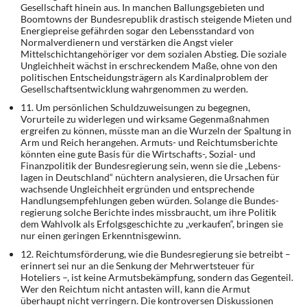
Gesellschaft hinein aus. In manchen Ballungsgebieten und
Boomtowns der Bundesrepublik drastisch steigen­de Mieten und
Energiepreise gefährden sogar den Lebensstandard von
Normalverdienern und verstärken die Angst vieler
Mittelschichtangehöriger vor dem sozialen Abstieg. Die so­ziale
Ungleichheit wächst in erschreckendem Maße, ohne von den
politischen Entschei­dungsträgern als Kardinalproblem der
Gesellschaftsentwicklung wahrgenommen zu wer­den.
11. Um persönlichen Schuldzuweisungen zu begegnen,
Vorurteile zu widerlegen und wirk­same Gegenmaßnahmen
ergreifen zu können, müsste man an die Wurzeln der Spaltung in
Arm und Reich herangehen. Armuts- und Reichtumsberichte
könnten eine gute Basis für die Wirtschafts-, Sozial- und
Finanzpolitik der Bundesregierung sein, wenn sie die „Lebens­
lagen in Deutschland“ nüchtern analysieren, die Ursachen für
wachsende Ungleichheit er­gründen und entsprechende
Handlungsempfehlungen geben würden. Solange die Bundes­
regierung solche Berichte indes missbraucht, um ihre Politik
dem Wahlvolk als Erfolgsge­schichte zu „verkaufen“, bringen sie
nur einen geringen Erkenntnisgewinn.
12. Reichtumsförderung, wie die Bundesregierung sie betreibt –
erinnert sei nur an die Senkung der Mehrwertsteuer für
Hoteliers –, ist keine Armutsbekämpfung, sondern das Gegenteil.
Wer den Reichtum nicht antasten will, kann die Armut
überhaupt nicht verrin­gern. Die kontroversen Diskussionen