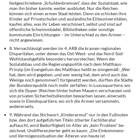
festgeschriebene „Schulden­bremsen“, dass der Sozialstaat, wie
man ihn bisher kannte, weiter ausblutet. Nur die Rei­chen
können sich einen armen Staat leisten. Denn sie schicken ihre
Kinder auf Privatschu­len und ausländische Eliteuniversitäten,
kaufen alles, was ihr Leben verschönert, selbst und sind auf
öffentliche Schwimmbäder, Bibliotheken oder sonstige
kommunale Einrich­tungen – im Unterschied zu den Armen –
nicht angewiesen.
8. Vernachlässigt werden im 4. ARB die krassen regionalen
Disparitäten, unter denen das Ost-West- und das Nord-Süd-
Wohlstandsgefälle besonders hervorstechen. Wenn der
Sozialabbau und die Regierungspolitik nach dem Matthäus-
Prinzip (im Evangelium des Mat­thäus heißt es sinngemäß: „Wer
hat, dem wird gegeben, und wer wenig hat, dem wird auch das
Wenige noch genommen“) fortgesetzt werden, dürften die Städte
der Bundesre­publik noch mehr zerfallen: in Luxusquartiere, wo
sich die (Super-)Reichen hinter hohen Mauern verschanzen und
von privaten Sicherheitsdiensten bewachen lassen, einerseits
sowie in Elendsquartiere, wo sich die Armen versammeln,
andererseits.
9. Während das Stichwort „Kinderarmut“ nur in den Fußnoten
bzw. den dort aufgeführten Titeln zitierter Fachliteratur
auftaucht, wird Bedürftigkeit im Alter als „kein Problem“ be­
zeichnet. Undifferenzierter geht es kaum: „Die Einkommens-
und Vermögenssituation der Älteren von heute ist