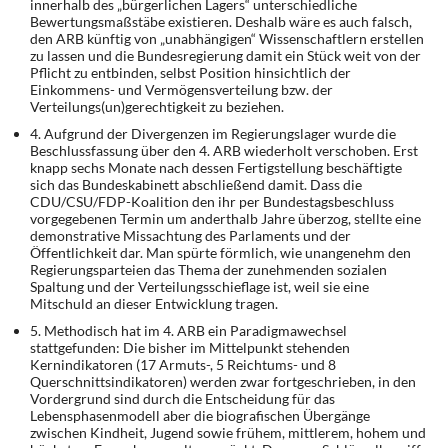
innerhalb des „bürgerlichen Lagers“ unterschiedliche
Bewertungsmaßstäbe existieren. Deshalb wäre es auch falsch,
den ARB künftig von „unabhängigen“ Wissenschaftlern erstellen
zu lassen und die Bun­desregierung damit ein Stück weit von der
Pflicht zu entbinden, selbst Position hinsichtlich der
Einkommens- und Vermögensverteilung bzw. der
Verteilungs(un)gerechtigkeit zu be­ziehen.
4. Aufgrund der Divergenzen im Regierungslager wurde die
Beschlussfassung über den 4. ARB wiederholt verschoben. Erst
knapp sechs Monate nach dessen Fertigstellung be­schäftigte
sich das Bundeskabinett abschließend damit. Dass die
CDU/CSU/FDP-Koalition den ihr per Bundestagsbeschluss
vorgegebenen Termin um anderthalb Jahre überzog, stellte eine
demonstrative Missachtung des Parlaments und der
Öffentlichkeit dar. Man spürte förmlich, wie unangenehm den
Regierungsparteien das Thema der zunehmenden sozialen
Spaltung und der Verteilungsschieflage ist, weil sie eine
Mitschuld an dieser Ent­wicklung tragen.
5. Methodisch hat im 4. ARB ein Paradigmawechsel
stattgefunden: Die bisher im Mittel­punkt stehenden
Kernindikatoren (17 Armuts-, 5 Reichtums- und 8
Querschnittsindikato­ren) werden zwar fortgeschrieben, in den
Vordergrund sind durch die Entscheidung für das
Lebensphasenmodell aber die biografischen Übergänge
zwischen Kindheit, Jugend sowie frühem, mittlerem, hohem und