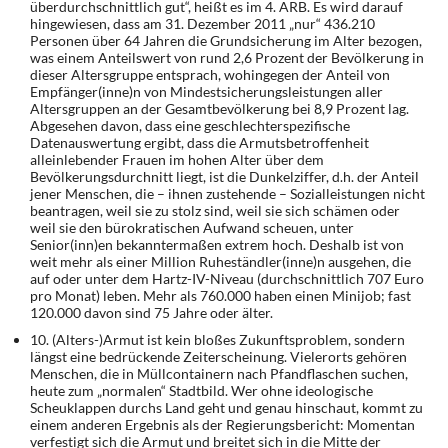
überdurchschnittlich gut“, heißt es im 4. ARB. Es wird darauf
hinge­wiesen, dass am 31. Dezember 2011 „nur“ 436.210
Personen über 64 Jahren die Grundsi­cherung im Alter bezogen,
was einem Anteilswert von rund 2,6 Prozent der Bevölkerung in
dieser Altersgruppe entsprach, wohingegen der Anteil von
Empfänger(inne)n von Mindest­sicherungsleistungen aller
Altersgruppen an der Gesamtbevölkerung bei 8,9 Prozent lag.
Abgesehen davon, dass eine geschlechterspezifische
Datenauswertung ergibt, dass die Armutsbetroffenheit
alleinlebender Frauen im hohen Alter über dem
Bevölkerungsdurchnitt liegt, ist die Dunkelziffer, d.h. der Anteil
jener Menschen, die – ihnen zustehende – Sozial­leistungen nicht
beantragen, weil sie zu stolz sind, weil sie sich schämen oder
weil sie den bürokratischen Aufwand scheuen, unter
Senior(inn)en bekanntermaßen extrem hoch. Deshalb ist von
weit mehr als einer Million Ruheständler(inne)n ausgehen, die
auf oder un­ter dem Hartz-IV-Niveau (durchschnittlich 707 Euro
pro Monat) leben. Mehr als 760.000 haben einen Minijob; fast
120.000 davon sind 75 Jahre oder älter.
10. (Alters-)Armut ist kein bloßes Zukunftsproblem, sondern
längst eine bedrückende Zeit­erscheinung. Vielerorts gehören
Menschen, die in Müllcontainern nach Pfandflaschen su­chen,
heute zum „normalen“ Stadtbild. Wer ohne ideologische
Scheuklappen durchs Land geht und genau hinschaut, kommt zu
einem anderen Ergebnis als der Regierungsbericht: Momentan
verfestigt sich die Armut und breitet sich in die Mitte der