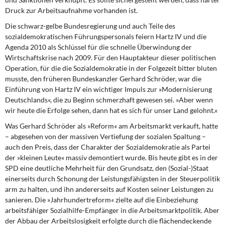
Druck zur Arbeitsaufnahme vorhanden ist.
Die schwarz-gelbe Bundesregierung
und auch Teile des
sozialdemokratischen Führungspersonals feiern Hartz IV und die
Agenda 2010 als Schlüssel für die schnelle Überwindung der
Wirtschaftskrise nach 2009. Für den Hauptakteur dieser politischen
Operation, für die die Sozialdemokratie in der Folgezeit bitter bluten
musste, den früheren Bundeskanzler Gerhard Schröder, war die
Einführung von Hartz IV ein wichtiger Impuls zur »Modernisierung
Deutschlands«, die zu Beginn schmerzhaft gewesen sei. »Aber wenn
wir heute die Erfolge sehen, dann hat es sich für unser Land gelohnt.«
Was Gerhard Schröder als »Reform«
am Arbeitsmarkt verkauft, hatte
– abgesehen von der massiven Vertiefung der sozialen Spaltung –
auch den Preis, dass der Charakter der Sozialdemokratie als Partei
der »kleinen Leute« massiv demontiert wurde. Bis heute gibt es in der
SPD eine deutliche Mehrheit für den Grundsatz, den (Sozial-)Staat
einerseits durch Schonung der Leistungsfähigsten in der Steuerpolitik
arm zu halten, und ihn andererseits auf Kosten seiner Leistungen zu
sanieren. Die »Jahrhundertreform« zielte auf die Einbeziehung
arbeitsfähiger Sozialhilfe-Empfänger in die Arbeitsmarktpolitik. Aber
der Abbau der Arbeitslosigkeit erfolgte durch die flächendeckende