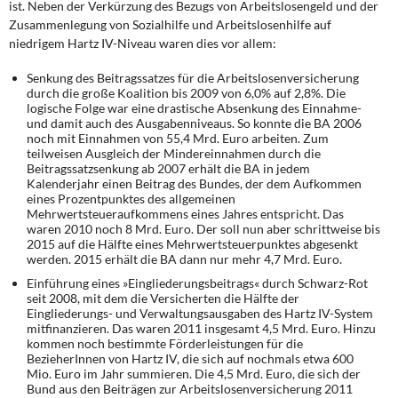
ist. Neben der Verkürzung des Bezugs von Arbeitslosengeld und der
Zusammenlegung von Sozialhilfe und Arbeitslosenhilfe auf
niedrigem Hartz IV-Niveau waren dies vor allem:
Senkung des Beitragssatzes für die Arbeitslosenversicherung
durch die große Koalition bis 2009 von 6,0% auf 2,8%. Die
logische Folge war eine drastische Absenkung des Einnahme-
und damit auch des Ausgabenniveaus. So konnte die BA 2006
noch mit Einnahmen von 55,4 Mrd. Euro arbeiten. Zum
teilweisen Ausgleich der Mindereinnahmen durch die
Beitragssatzsenkung ab 2007 erhält die BA in jedem
Kalenderjahr einen Beitrag des Bundes, der dem Aufkommen
eines Prozentpunktes des allgemeinen
Mehrwertsteueraufkommens eines Jahres entspricht. Das
waren 2010 noch 8 Mrd. Euro. Der soll nun aber schrittweise bis
2015 auf die Hälfte eines Mehrwertsteuerpunktes abgesenkt
werden. 2015 erhält die BA dann nur mehr 4,7 Mrd. Euro.
Einführung eines »Eingliederungsbeitrags« durch Schwarz-Rot
seit 2008, mit dem die Versicherten die Hälfte der
Eingliederungs- und Verwaltungsausgaben des Hartz IV-System
mitfinanzieren. Das waren 2011 insgesamt 4,5 Mrd. Euro. Hinzu
kommen noch bestimmte Förderleistungen für die
BezieherInnen von Hartz IV, die sich auf nochmals etwa 600
Mio. Euro im Jahr summieren. Die 4,5 Mrd. Euro, die sich der
Bund aus den Beiträgen zur Arbeitslosenversicherung 2011