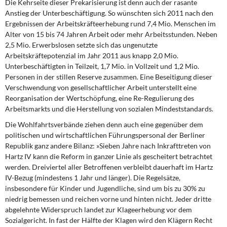
Die Kehrseite dieser Prekarisierung
ist denn auch der rasante
Anstieg der Unterbeschäftigung. So wünschten sich 2011 nach den
Ergebnissen der Arbeitskräfteerhebung rund 7,4 Mio. Menschen im
Alter von 15 bis 74 Jahren Arbeit oder mehr Arbeitsstunden. Neben
2,5 Mio. Erwerbslosen setzte sich das ungenutzte
Arbeitskräftepotenzial im Jahr 2011 aus knapp 2,0 Mio.
Unterbeschäftigten in Teilzeit, 1,7 Mio. in Vollzeit und 1,2 Mio.
Personen in der stillen Reserve zusammen. Eine Beseitigung dieser
Verschwendung von gesellschaftlicher Arbeit unterstellt eine
Reorganisation der Wertschöpfung, eine Re-Regulierung des
Arbeitsmarkts und die Herstellung von sozialen Mindeststandards.
Die Wohlfahrtsverbände ziehen denn auch
eine gegenüber dem
politischen und wirtschaftlichen Führungspersonal der Berliner
Republik ganz andere Bilanz: »Sieben Jahre nach Inkrafttreten von
Hartz IV kann die Reform in ganzer Linie als gescheitert betrachtet
werden. Dreiviertel aller Betroffenen verbleibt dauerhaft im Hartz
IV-Bezug (mindestens 1 Jahr und länger). Die Regelsätze,
insbesondere für Kinder und Jugendliche, sind um bis zu 30% zu
niedrig bemessen und reichen vorne und hinten nicht. Jeder dritte
abgelehnte Widerspruch landet zur Klageerhebung vor dem
Sozialgericht. In fast der Hälfte der Klagen wird den Klägern Recht