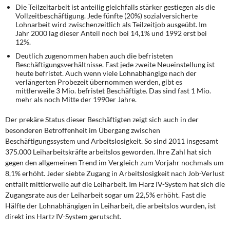
Die Teilzeitarbeit ist anteilig gleichfalls stärker gestiegen als die
Vollzeitbeschäftigung. Jede fünfte (20%) sozialversicherte
Lohnarbeit wird zwischenzeitlich als Teilzeitjob ausgeübt. Im
Jahr 2000 lag dieser Anteil noch bei 14,1% und 1992 erst bei
12%.
Deutlich zugenommen haben auch die befristeten
Beschäftigungsverhältnisse. Fast jede zweite Neueinstellung ist
heute befristet. Auch wenn viele Lohnabhängige nach der
verlängerten Probezeit übernommen werden, gibt es
mittlerweile 3 Mio. befristet Beschäftigte. Das sind fast 1 Mio.
mehr als noch Mitte der 1990er Jahre.
Der prekäre Status dieser Beschäftigten
zeigt sich auch in der
besonderen Betroffenheit im Übergang zwischen
Beschäftigungssystem und Arbeitslosigkeit. So sind 2011 insgesamt
375.000 Leiharbeitskräfte arbeitslos geworden. Ihre Zahl hat sich
gegen den allgemeinen Trend im Vergleich zum Vorjahr nochmals um
8,1% erhöht. Jeder siebte Zugang in Arbeitslosigkeit nach Job-Verlust
entfällt mittlerweile auf die Leiharbeit. Im Harz IV-System hat sich die
Zugangsrate aus der Leiharbeit sogar um 22,5% erhöht. Fast die
Hälfte der Lohnabhängigen in Leiharbeit, die arbeitslos wurden, ist
direkt ins Hartz IV-System gerutscht.