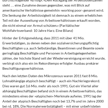
durchschlagender »Erfolg«. »Dem Rückgang der Arbeitslosenzahlen
steht … eine Zunahme dessen gegenüber, was mit Blick auf
amerikanische Verhältnisse gemeinhin ›working poor‹ genannt wird.
Die Senkung der Arbeitslosigkeit ist demnach zu einem erheblichen
Teil mit der Ausweitung von Arbeitsverhältnissen erkauft worden,
die nicht einmal vor Armut schützen.« (Paritätischer
Wohlfahrtsverband: 10 Jahre Harz. Eine Bilanz)
Hinter der Erfolgsmeldung,
dass 2011 mit über 41 Mio.
Erwerbstätigen, zu denen neben den sozialversicherungspflichtig
Beschäftigten u.a. auch Selbständige, Beamtinnen und Beamte sowie
geringfügig Beschäftigte und Personen in Arbeitsgelegenheiten
zählen, der höchste Stand seit der Wiedervereinigung erreicht wurde,
verbirgt sich also ein im Rekordtempo erfolgter Ausbau prekärer
Beschäftigungsverhältnisse.
Nach den letzten Daten
des Mikrozensus waren 2011 fast 8 Mio.
Lohnabhängige atypisch beschäftigt – auch ein Nachkriegsrekord.
Dies waren gut 3,6 Mio. mehr als noch 1991. Gut ein Viertel aller
abhängig Beschäftigten befand sich in einem Arbeitsverhältnis, das
mindestens eines der »atypischen« Merkmale aufwies. 1991 lag der
Anteil der atypisch Beschäftigten noch bei 13,7% und im Jahre 2000
bei rd. 18%. Die Normalerwerbstätigkeit – mit einer unbefristeten