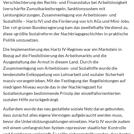
Verschlechterung des Rechts- und Finanzstatus bei Arbeitslosigkeit
DIE LINKE
(verschärfte Zumutbarkeitsregeln, Sanktionssystem mit
Leistungskürzungen, Zusammenlegung von Arbeitslosen- und
Weitere Themen
Sozialhilfe – Hartz IV) und die Förderung von Ich AGs und Mini-Jobs.
Der rot-grünen Bundesregierung kam das zweifelhafte Verdienst zu,
Memo-Gruppe
diese »größte Sozialreform der Nachkriegsgeschichte« in praktische
Politik umzusetzen.
Institut Solidarische Moderne
Die Implementierung des Hartz IV-Regimes
war ein Markstein in
Bezug auf die Flexibilisierung des Arbeitsmarkts und die
Rosa-Luxemburg-Stiftung
Ausgestaltung der Armut in diesem Land. Durch die
Zusammenlegung von Arbeitslosen- und Sozialhilfe wurde die
tendenzielle Entkoppelung von Lohnarbeit und sozialer Sicherheit
Über mich
massiv vorangetrieben. Mit der Festlegung der Regelleistungen auf
niedrigem Niveau wurde das in der Nachkriegszeit für
Kontakt
Sozialleistungen bestimmende Prinzip der einzelfallorientierten
sozialen Hilfe zurückgedrängt.
Außerdem wurde das neu gestaltete
soziale Netz daran gebunden,
dass zunächst alles eigene Vermögen aufgebraucht werden muss,
bevor die Unterstützungszahlungen einsetzen. Hartz IV wurde zudem
mit einem umfangreichen System repressiver staatlicher Kontrolle
und Sanktionen verknüpft. Es sollte sichergestellt werden, dass harter