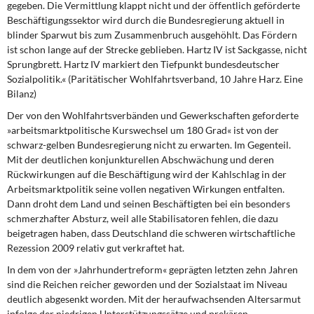
gegeben. Die Vermittlung klappt nicht und der öffentlich geförderte
Beschäftigungssektor wird durch die Bundesregierung aktuell in
blinder Sparwut bis zum Zusammenbruch ausgehöhlt. Das Fördern
ist schon lange auf der Strecke geblieben. Hartz IV ist Sackgasse, nicht
Sprungbrett. Hartz IV markiert den Tiefpunkt bundesdeutscher
Sozialpolitik.« (Paritätischer Wohlfahrtsverband, 10 Jahre Harz. Eine
Bilanz)
Der von den Wohlfahrtsverbänden und Gewerkschaften
geforderte
»arbeitsmarktpolitische Kurswechsel um 180 Grad« ist von der
schwarz-gelben Bundesregierung nicht zu erwarten. Im Gegenteil.
Mit der deutlichen konjunkturellen Abschwächung und deren
Rückwirkungen auf die Beschäftigung wird der Kahlschlag in der
Arbeitsmarktpolitik seine vollen negativen Wirkungen entfalten.
Dann droht dem Land und seinen Beschäftigten bei ein besonders
schmerzhafter Absturz, weil alle Stabilisatoren fehlen, die dazu
beigetragen haben, dass Deutschland die schweren wirtschaftliche
Rezession 2009 relativ gut verkraftet hat.
In dem von der »Jahrhundertreform«
geprägten letzten zehn Jahren
sind die Reichen reicher geworden und der Sozialstaat im Niveau
deutlich abgesenkt worden. Mit der heraufwachsenden Altersarmut
infolge der niedrigen Unterstützungssätze und prekären