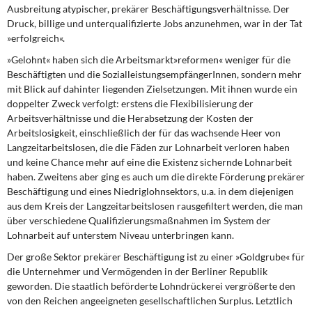
Ausbreitung atypischer, prekärer Beschäftigungsverhältnisse. Der
Druck, billige und unterqualifizierte Jobs anzunehmen, war in der Tat
»erfolgreich«.
»Gelohnt« haben sich
die Arbeitsmarkt»reformen« weniger für die
Beschäftigten und die SozialleistungsempfängerInnen, sondern mehr
mit Blick auf dahinter liegenden Zielsetzungen. Mit ihnen wurde ein
doppelter Zweck verfolgt: erstens die Flexibilisierung der
Arbeitsverhältnisse und die Herabsetzung der Kosten der
Arbeitslosigkeit, einschließlich der für das wachsende Heer von
Langzeitarbeitslosen, die die Fäden zur Lohnarbeit verloren haben
und keine Chance mehr auf eine die Existenz sichernde Lohnarbeit
haben. Zweitens aber ging es auch um die direkte Förderung prekärer
Beschäftigung und eines Niedriglohnsektors, u.a. in dem diejenigen
aus dem Kreis der Langzeitarbeitslosen rausgefiltert werden, die man
über verschiedene Qualifizierungsmaßnahmen im System der
Lohnarbeit auf unterstem Niveau unterbringen kann.
Der große Sektor prekärer Beschäftigung
ist zu einer »Goldgrube« für
die Unternehmer und Vermögenden in der Berliner Republik
geworden. Die staatlich beförderte Lohndrückerei vergrößerte den
von den Reichen angeeigneten gesellschaftlichen Surplus. Letztlich