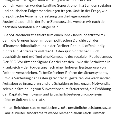
Lohneinkommen werden künftige Generationen hart an den sozialen
und politischen Folgeerscheinungen tragen. Und: In der Frage, wie
die politische Auseinandersetzung um die hegemoniale
Austeritätspolitik in der Euro-Zone ausgeht, werden wir nach den
nächsten Monaten auch klüger sein.
Die Sozialdemokratie feiert zum einen
ihre »Jahrhundertreform«,
denn die Grünen haben mit dem politischen Durchbruch des
»Finanzmarktkapitalismus« in der Berliner Republik offenkundig
nichts tun. Anderseits will die SPD den geschichtlichen Fluch
abschütteln und eröffnet eine Kampagne des »sozialen Patriotismus«.
Der SPD-Vorsitzende Sigmar Gabriel hat sich – wie die Sozialisten in
Frankreich – der Forderung nach einer höheren Besteuerung von
Reichen verschrieben. Es bedürfe einer Reform des Steuersystems,
um die Verteilung der Lasten gerechter zu gestalten, die wachsenden
Aufgaben zu finanzieren und die Schulden zu begrenzen. Notwendig
seien die Streichung von Subventionen im Steuerrecht, die Erhöhung
der Kapital-, Vermögens- und Erbschaftsbesteuerung sowie ein
höherer Spitzensteuersatz.
Hinter Reichtum stecke meist
eine große persönliche Leistung, sagte
Gabriel weiter. Andererseits werde niemand allein reich. »Immer