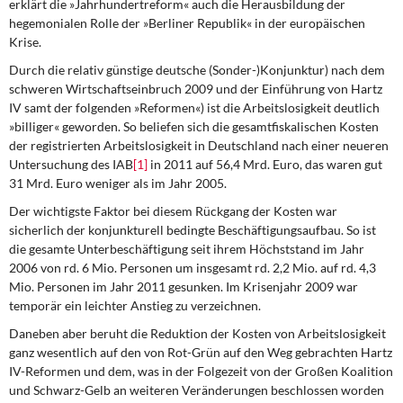
erklärt die »Jahrhundertreform« auch die Herausbildung der
hegemonialen Rolle der »Berliner Republik« in der europäischen
Krise.
Durch die relativ günstige deutsche
(Sonder-)Konjunktur) nach dem
schweren Wirtschaftseinbruch 2009 und der Einführung von Hartz
IV samt der folgenden »Reformen«) ist die Arbeitslosigkeit deutlich
»billiger« geworden. So beliefen sich die gesamtfiskalischen Kosten
der registrierten Arbeitslosigkeit in Deutschland nach einer neueren
Untersuchung des IAB
[1]
in 2011 auf 56,4 Mrd. Euro, das waren gut
31 Mrd. Euro weniger als im Jahr 2005.
Der wichtigste Faktor bei diesem Rückgang
der Kosten war
sicherlich der konjunkturell bedingte Beschäftigungsaufbau. So ist
die gesamte Unterbeschäftigung seit ihrem Höchststand im Jahr
2006 von rd. 6 Mio. Personen um insgesamt rd. 2,2 Mio. auf rd. 4,3
Mio. Personen im Jahr 2011 gesunken. Im Krisenjahr 2009 war
temporär ein leichter Anstieg zu verzeichnen.
Daneben aber beruht die Reduktion
der Kosten von Arbeitslosigkeit
ganz wesentlich auf den von Rot-Grün auf den Weg gebrachten Hartz
IV-Reformen und dem, was in der Folgezeit von der Großen Koalition
und Schwarz-Gelb an weiteren Veränderungen beschlossen worden