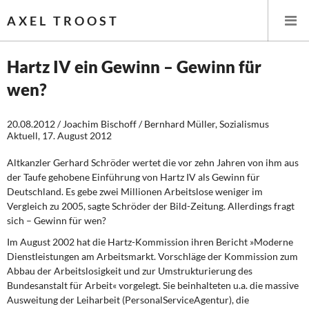
AXEL TROOST
Hartz IV ein Gewinn – Gewinn für
wen?
Startseite
20.08.2012 / Joachim Bischoff / Bernhard Müller, Sozialismus
Themen
Aktuell, 17. August 2012
Leitlinien linker Wirtschafts- und Finanzpolitik
Altkanzler Gerhard Schröder wertet die vor zehn Jahren von ihm aus
der Taufe gehobene Einführung von Hartz IV als Gewinn für
Wirtschaftspolitik
Deutschland. Es gebe zwei Millionen Arbeitslose weniger im
Vergleich zu 2005, sagte Schröder der Bild-Zeitung. Allerdings fragt
sich – Gewinn für wen?
Steuer- und Finanzpolitik
Im August 2002 hat die Hartz-Kommission
ihren Bericht »Moderne
Öffentliche Infrastruktur und Daseinsvorsorge
Dienstleistungen am Arbeitsmarkt. Vorschläge der Kommission zum
Abbau der Arbeitslosigkeit und zur Umstrukturierung des
Eurokrise und Griechenland
Bundesanstalt für Arbeit« vorgelegt. Sie beinhalteten u.a. die massive
Ausweitung der Leiharbeit (PersonalServiceAgentur), die