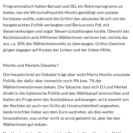
Programmatisch hatten Bersani
und SEL ein Reformprogramm zu
bieten, das die Wirtschaftspolitik Montis gemäßigt und sozialer
fortsetzen wollte, während die Grillini den absoluten Bruch mit der
hergebrachten Politik verlangten und Berlusconis PdL mit
Steuersenkungen und sogar Steuerrückzahlungen lockte. Obwohl das
Rechtsbündnis acht Millionen WählerInnen verloren hat, reichte das
aus, ca. 30% des WählerInnenvolks zu überzeugen. Grillos Gewinne
gingen dagegen auf Kosten der Linken und der linken Mitte.
Montis und Merkels Desaster?
Die Hauptschuld am Debakel
trägt aber wohl Mario Montis unsoziale
Politik, der dafür aber immerhin noch 9% bzw. 7% der
WählerInnenstimmen bekam. Die Tatsache, dass sich EU und Merkel
direkt in die italienische Politik und den Wahlkampf einmischten und
Italien ein Programm des Sozialabbaus aufzwangen, wird sowohl von
der Rechten als auch von Grillo als Unverschämtheit angesehen,
beide möchten lieber aus dem Euro austreten, als dies weiter
hinzunehmen, was sicher nicht so ernst gemeint ist, aber bei den
WählerInnen gut ankam.