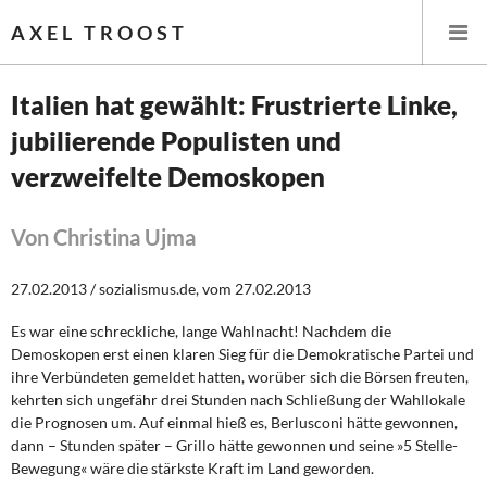
AXEL TROOST
Italien hat gewählt: Frustrierte Linke,
jubilierende Populisten und
Startseite
verzweifelte Demoskopen
Themen
Von Christina Ujma
Leitlinien linker Wirtschafts- und Finanzpolitik
27.02.2013 / sozialismus.de, vom 27.02.2013
Wirtschaftspolitik
Es war eine schreckliche, lange Wahlnacht! Nachdem die
Steuer- und Finanzpolitik
Demoskopen erst einen klaren Sieg für die Demokratische Partei und
ihre Verbündeten gemeldet hatten, worüber sich die Börsen freuten,
Öffentliche Infrastruktur und Daseinsvorsorge
kehrten sich ungefähr drei Stunden nach Schließung der Wahllokale
die Prognosen um. Auf einmal hieß es, Berlusconi hätte gewonnen,
dann – Stunden später – Grillo hätte gewonnen und seine »5 Stelle-
Eurokrise und Griechenland
Bewegung« wäre die stärkste Kraft im Land geworden.