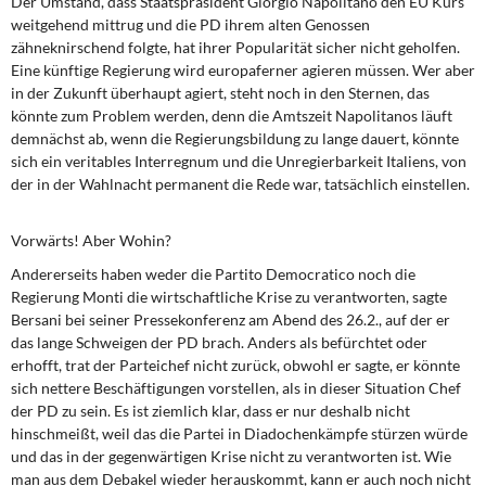
Der Umstand, dass Staatspräsident
Giorgio Napolitano den EU Kurs
weitgehend mittrug und die PD ihrem alten Genossen
zähneknirschend folgte, hat ihrer Popularität sicher nicht geholfen.
Eine künftige Regierung wird europaferner agieren müssen. Wer aber
in der Zukunft überhaupt agiert, steht noch in den Sternen, das
könnte zum Problem werden, denn die Amtszeit Napolitanos läuft
demnächst ab, wenn die Regierungsbildung zu lange dauert, könnte
sich ein veritables Interregnum und die Unregierbarkeit Italiens, von
der in der Wahlnacht permanent die Rede war, tatsächlich einstellen.
Vorwärts! Aber Wohin?
Andererseits haben weder die Partito Democratico
noch die
Regierung Monti die wirtschaftliche Krise zu verantworten, sagte
Bersani bei seiner Pressekonferenz am Abend des 26.2., auf der er
das lange Schweigen der PD brach. Anders als befürchtet oder
erhofft, trat der Parteichef nicht zurück, obwohl er sagte, er könnte
sich nettere Beschäftigungen vorstellen, als in dieser Situation Chef
der PD zu sein. Es ist ziemlich klar, dass er nur deshalb nicht
hinschmeißt, weil das die Partei in Diadochenkämpfe stürzen würde
und das in der gegenwärtigen Krise nicht zu verantworten ist. Wie
man aus dem Debakel wieder herauskommt, kann er auch noch nicht