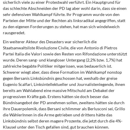
sicherlich viele zu einer Protestwahl verführt. Ein Hauptgrund für
das schlechte Abschneiden der PD lag aber wohl darin, dass sie einen
sehr defensiven Wahlkampf führte. Ihr Programm wurde von den
Parteien der Mitte und der Rechten als linksradikal angegriffen, statt
zu den eigenen Forderungen zu stehen, hat man sich windelweich
rausgeredet.
Ein weiterer Akteur des Desasters
war sicherlich die
Staatsanwaltsliste Rivoluzione Civile, die von Antonio di Pietros
Partei Italia die Valori sowie den Resten von Rifondazione unterstützt
wurde. Deren sang- und klangloser Untergang (2,2% bzw. 1,7%) hat
zahlreiche begabte Politiker mitgerissen, was bedauerlich ist.
Schwerer wiegt aber, dass diese Formation im Wahlkampf nonstop
gegen Bersanis Linksbündnis geschossen hat, weshalb der greise
Eugenio Scalfari, Linksintellektueller und Journalistenlegende, ihnen
bereits am Wahlabend eine massive Mitschuld am Debakel der
progressiven Kräfte gab. Erstens hätten sie doch besser das
Bündnisangebot der PD annehmen sollen, zweitens hätten sie durch
ihre Dauerpolemik, dass Bersani schlimmer als Berlusconi sei, Grillo
die WählerInnen in die Arme getrieben und drittens hätte das
Linksbündnis selbst deren magere Prozente, die jetzt durch die 4%-
Klausel unter den Tisch gefallen sind, gut brauchen können.