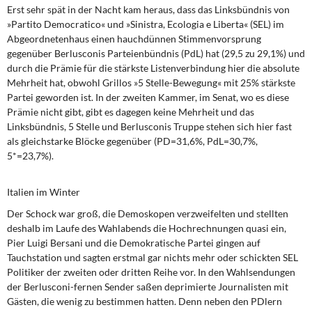
DIE LINKE
Erst sehr spät in der Nacht
kam heraus, dass das Linksbündnis von
»Partito Democratico« und »Sinistra, Ecologia e Liberta« (SEL) im
Abgeordnetenhaus einen hauchdünnen Stimmenvorsprung
Weitere Themen
gegenüber Berlusconis Parteienbündnis (PdL) hat (29,5 zu 29,1%) und
durch die Prämie für die stärkste Listenverbindung hier die absolute
Memo-Gruppe
Mehrheit hat, obwohl Grillos »5 Stelle-Bewegung« mit 25% stärkste
Partei geworden ist. In der zweiten Kammer, im Senat, wo es diese
Institut Solidarische Moderne
Prämie nicht gibt, gibt es dagegen keine Mehrheit und das
Linksbündnis, 5 Stelle und Berlusconis Truppe stehen sich hier fast
Rosa-Luxemburg-Stiftung
als gleichstarke Blöcke gegenüber (PD=31,6%, PdL=30,7%,
5*=23,7%).
Über mich
Italien im Winter
Kontakt
Der Schock war groß
, die Demoskopen verzweifelten und stellten
deshalb im Laufe des Wahlabends die Hochrechnungen quasi ein,
Pier Luigi Bersani und die Demokratische Partei gingen auf
Tauchstation und sagten erstmal gar nichts mehr oder schickten SEL
Politiker der zweiten oder dritten Reihe vor. In den Wahlsendungen
der Berlusconi-fernen Sender saßen deprimierte Journalisten mit
Gästen, die wenig zu bestimmen hatten. Denn neben den PDlern