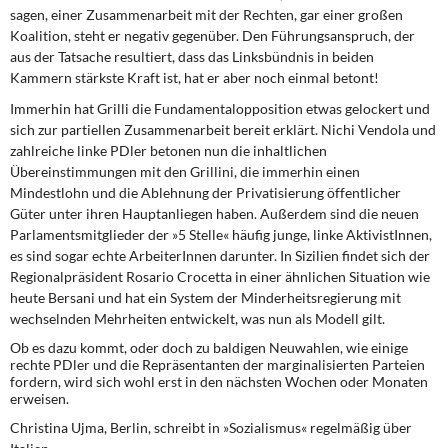
sagen, einer Zusammenarbeit mit der Rechten, gar einer großen
Koalition, steht er negativ gegenüber. Den Führungsanspruch, der
aus der Tatsache resultiert, dass das Linksbündnis in beiden
Kammern stärkste Kraft ist, hat er aber noch einmal betont!
Immerhin hat Grilli die Fundamentalopposition
etwas gelockert und
sich zur partiellen Zusammenarbeit bereit erklärt. Nichi Vendola und
zahlreiche linke PDler betonen nun die inhaltlichen
Übereinstimmungen mit den Grillini, die immerhin einen
Mindestlohn und die Ablehnung der Privatisierung öffentlicher
Güter unter ihren Hauptanliegen haben. Außerdem sind die neuen
Parlamentsmitglieder der »5 Stelle« häufig junge, linke AktivistInnen,
es sind sogar echte ArbeiterInnen darunter. In Sizilien findet sich der
Regionalpräsident Rosario Crocetta in einer ähnlichen Situation wie
heute Bersani und hat ein System der Minderheitsregierung mit
wechselnden Mehrheiten entwickelt, was nun als Modell gilt.
Ob es dazu kommt, oder doch zu baldigen Neuwahlen, wie einige
rechte PDler und die Repräsentanten der marginalisierten Parteien
fordern, wird sich wohl erst in den nächsten Wochen oder Monaten
erweisen.
Christina Ujma, Berlin, schreibt in »Sozialismus« regelmäßig über