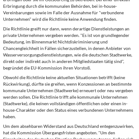
Erbringung durch die kommunalen Behörden, bei in-house-
Vereinbarungen sowie im Falle der Ausnahme für "verbundene
Unternehmen" wird die Richtlinie keine Anwendung finden.
Die Richtlinie greift nur dann, wenn derartige Dienstleistungen an
private Unternehmen vergeben werden. "Es ist von grundlegender
Bedeutung, im Binnenmarkt Nichtdiskriminierung und
Chancengleichheit in Fällen sicherzustellen, in denen Anbieter von
Wasserversorgungsdienstleistungen, wie die deutschen Stadtwerke,
direkt oder indirekt auch in anderen Mitgliedstaaten tätig sind",
begründet die EU-Kommission ihren Vorstoß.
Obwohl die Richtlinie keine aktuellen Situationen betrifft (keine
Rückwirkung), dürfte sie greifen, wenn Konzessionen an bestimmte
kommunale Unternehmen (Stadtwerke) erneuert oder neu vergeben
werden sollen. Die Richtlinie trifft alle kommunale Unternehmen
(Stadtwerke), die keinen vollständigen öffentlichen oder einen in-
house-Charakter oder den Status eines verbundenen Unternehmens
haben.
Um dem absehbaren Widerstand aus Deutschland entegenzuwirken,
hat die Kommission Übergangsfristen angeboten. "Um den