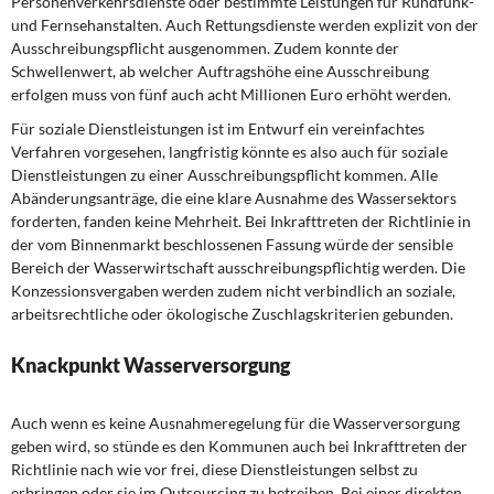
Personenverkehrsdienste oder bestimmte Leistungen für Rundfunk-
und Fernsehanstalten. Auch Rettungsdienste werden explizit von der
Ausschreibungspflicht ausgenommen. Zudem konnte der
Schwellenwert, ab welcher Auftragshöhe eine Ausschreibung
erfolgen muss von fünf auch acht Millionen Euro erhöht werden.
Für soziale Dienstleistungen ist im Entwurf ein vereinfachtes
Verfahren vorgesehen, langfristig könnte es also auch für soziale
Dienstleistungen zu einer Ausschreibungspflicht kommen. Alle
Abänderungsanträge, die eine klare Ausnahme des Wassersektors
forderten, fanden keine Mehrheit. Bei Inkrafttreten der Richtlinie in
der vom Binnenmarkt beschlossenen Fassung würde der sensible
Bereich der Wasserwirtschaft ausschreibungspflichtig werden. Die
Konzessionsvergaben werden zudem nicht verbindlich an soziale,
arbeitsrechtliche oder ökologische Zuschlagskriterien gebunden.
Knackpunkt Wasserversorgung
Auch wenn es keine Ausnahmeregelung für die Wasserversorgung
geben wird, so stünde es den Kommunen auch bei Inkrafttreten der
Richtlinie nach wie vor frei, diese Dienstleistungen selbst zu
erbringen oder sie im Outsourcing zu betreiben. Bei einer direkten