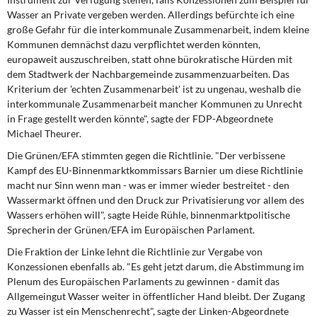
Wasser an Private vergeben werden. Allerdings befürchte ich eine
große Gefahr für die interkommunale Zusammenarbeit, indem kleine
Kommunen demnächst dazu verpflichtet werden könnten,
europaweit auszuschreiben, statt ohne bürokratische Hürden mit
dem Stadtwerk der Nachbargemeinde zusammenzuarbeiten. Das
Kriterium der 'echten Zusammenarbeit' ist zu ungenau, weshalb die
interkommunale Zusammenarbeit mancher Kommunen zu Unrecht
in Frage gestellt werden könnte", sagte der FDP-Abgeordnete
Michael Theurer
.
Die Grünen/EFA stimmten gegen die Richtlinie. "Der verbissene
Kampf des EU-Binnenmarktkommissars Barnier um diese Richtlinie
macht nur Sinn wenn man - was er immer wieder bestreitet - den
Wassermarkt öffnen und den Druck zur Privatisierung vor allem des
Wassers erhöhen will", sagte
Heide Rühle
, binnenmarktpolitische
Sprecherin der Grünen/EFA im Europäischen Parlament.
Die Fraktion der Linke lehnt die Richtlinie zur Vergabe von
Konzessionen ebenfalls ab. "Es geht jetzt darum, die Abstimmung im
Plenum des Europäischen Parlaments zu gewinnen - damit das
Allgemeingut Wasser weiter in öffentlicher Hand bleibt. Der Zugang
zu Wasser ist ein Menschenrecht", sagte der Linken-Abgeordnete