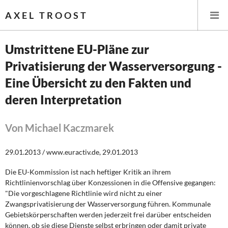
AXEL TROOST
Umstrittene EU-Pläne zur
Privatisierung der Wasserversorgung -
Startseite
Eine Übersicht zu den Fakten und
Themen
deren Interpretation
Leitlinien linker Wirtschafts- und Finanzpolitik
Von Michael Kaczmarek
Wirtschaftspolitik
29.01.2013 / www.euractiv.de, 29.01.2013
Steuer- und Finanzpolitik
Die EU-Kommission ist nach heftiger Kritik an ihrem
Richtlinienvorschlag über Konzessionen in die Offensive gegangen:
Öffentliche Infrastruktur und Daseinsvorsorge
"Die vorgeschlagene Richtlinie wird nicht zu einer
Zwangsprivatisierung der Wasserversorgung führen. Kommunale
Eurokrise und Griechenland
Gebietskörperschaften werden jederzeit frei darüber entscheiden
können, ob sie diese Dienste selbst erbringen oder damit private