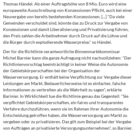
Thomas Händel
. Ab einer Auftragshöhe von 8 Mio. Euro wird eine
europaweite Ausschreibung von Konzessionen Pflicht, auch bei einer
Neuvergabe von bereits bestehenden Konzessionen. [...] "Da viele
Gemeinden verschuldet sind, könnte das zu Druck zur Vergabe von
Konzessionen und damit Liberalisierung und Privatisierung führen,
den Preis zahlen die Arbeitnehmer durch Druck auf die Löhne und
die Bürger durch explodierende Wasserpreise." so Händel.
Der für die Richtlinie verantwortliche Binnenmarktkommissar
Michel Barnier
kann die ganze Aufregung nicht nachvollziehen: "Der
Richtlinienvorschlag beeinträchtigt in keiner Weise die Autonomie
der Gebietskörperschaften bei der Organisation der
Wasserversorgung. Er enthält keine Verpflichtung zur Vergabe dieser
Leistungen am Markt. Bedauerlicherweise ist es einfacher, falsche
Informationen zu verbreiten als die Wahrheit zu sagen", erklärte
Barinier. In Wirklichkeit tue die Richtlinie genau das Gegenteil: "Sie
verpflichtet Gebietskörperschaften, ein faires und transparentes
Verfahre durchzuführen, wenn sie im Rahmen ihrer Autonomie die
Entscheidung getroffen haben, die Wasserversorgung am Markt zu
vergeben oder zu privatisieren. Das gilt zum Beispiel bei der Vergabe
von Aufträgen an privatisierte Versorgungsunternehmen", so Barnier.