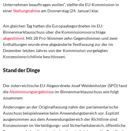
DIE LINKE
Unternehmen beauftragen wollen", stellte die EU-Kommission in
einer
Stellungnahme
am Donnerstag (24. Januar) klar.
Weitere Themen
Am gleichen Tag hatten die Europaabegordneten im EU-
Memo-Gruppe
Binnenmarktausschuss über die Kommissionsvorschläge
abgestimmt
. Mit 28 Pro-Stimmen zehn Gegenstimmen und zwei
Institut Solidarische Moderne
Enthaltungen wurde eine abgeänderte Textfassung zur der im
Dezember letzten Jahres von der Kommission vorgelegten
Konzessionsrichtlinie beschlossen.
Rosa-Luxemburg-Stiftung
Stand der Dinge
Über mich
Der österreichische EU-Abgeordnete
Josef Weidenholzer
(SPÖ) fasst
Kontakt
die
Abstimmungsergebnisse
im Binnenmarktausschuss wie folgt
zusammen:
Änderungen an der Originalfassung nahm der parlamentarische
Ausschuss beispielsweise beim Anwendungsbereich vor. Explizit
ausgenommen aus dem Anwendungsbereich der Richtlinie sind
Konzessionen im Verteidigungs- und Sicherheitsbereich, öffentliche