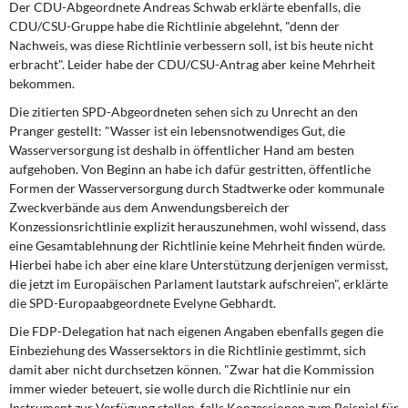
Der CDU-Abgeordnete
Andreas Schwab
erklärte ebenfalls, die
CDU/CSU-Gruppe habe die Richtlinie abgelehnt, "denn der
Nachweis, was diese Richtlinie verbessern soll, ist bis heute nicht
erbracht". Leider habe der CDU/CSU-Antrag aber keine Mehrheit
bekommen.
Die zitierten SPD-Abgeordneten sehen sich zu Unrecht an den
Pranger gestellt: "Wasser ist ein lebensnotwendiges Gut, die
Wasserversorgung ist deshalb in öffentlicher Hand am besten
aufgehoben. Von Beginn an habe ich dafür gestritten, öffentliche
Formen der Wasserversorgung durch Stadtwerke oder kommunale
Zweckverbände aus dem Anwendungsbereich der
Konzessionsrichtlinie explizit herauszunehmen, wohl wissend, dass
eine Gesamtablehnung der Richtlinie keine Mehrheit finden würde.
Hierbei habe ich aber eine klare Unterstützung derjenigen vermisst,
die jetzt im Europäischen Parlament lautstark aufschreien", erklärte
die SPD-Europaabgeordnete
Evelyne Gebhardt
.
Die FDP-Delegation hat nach eigenen Angaben ebenfalls gegen die
Einbeziehung des Wassersektors in die Richtlinie gestimmt, sich
damit aber nicht durchsetzen können. "Zwar hat die Kommission
immer wieder beteuert, sie wolle durch die Richtlinie nur ein
Instrument zur Verfügung stellen, falls Konzessionen zum Beispiel für