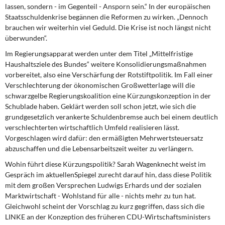
DIE LINKE
lassen, sondern - im Gegenteil - Ansporn sein.“ In der europäischen
Staatsschuldenkrise begännen die Reformen zu wirken. „Dennoch
brauchen wir weiterhin viel Geduld. Die Krise ist noch längst nicht
Weitere Themen
überwunden“.
Memo-Gruppe
Im Regierungsapparat werden unter dem Titel „Mittelfristige
Haushaltsziele des Bundes“ weitere Konsolidierungsmaßnahmen
vorbereitet, also eine Verschärfung der Rotstiftpolitik. Im Fall einer
Institut Solidarische Moderne
Verschlechterung der ökonomischen Großwetterlage will die
schwarzgelbe Regierungskoalition eine Kürzungskonzeption in der
Rosa-Luxemburg-Stiftung
Schublade haben. Geklärt werden soll schon jetzt, wie sich die
grundgesetzlich verankerte Schuldenbremse auch bei einem deutlich
Über mich
verschlechterten wirtschaftlich Umfeld realisieren lässt.
Vorgeschlagen wird dafür: den ermäßigten Mehrwertsteuersatz
abzuschaffen und die Lebensarbeitszeit weiter zu verlängern.
Kontakt
Wohin führt diese Kürzungspolitik? Sarah Wagenknecht weist im
Gespräch im aktuellen
Spiegel
zurecht darauf hin, dass diese Politik
mit dem großen Versprechen Ludwigs Erhards und der sozialen
Marktwirtschaft - Wohlstand für alle - nichts mehr zu tun hat.
Gleichwohl scheint der Vorschlag zu kurz gegriffen, dass sich die
LINKE an der Konzeption des früheren CDU-Wirtschaftsministers