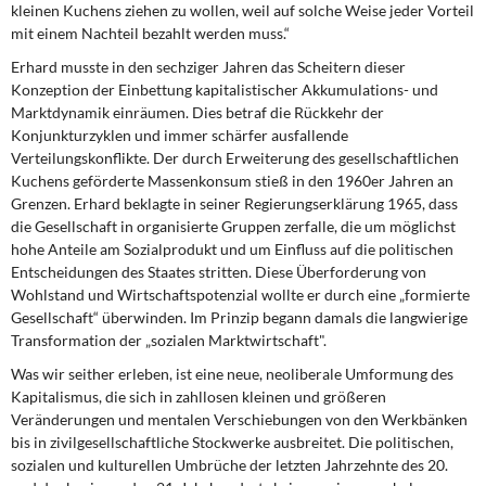
kleinen Kuchens ziehen zu wollen, weil auf solche Weise jeder Vorteil
mit einem Nachteil bezahlt werden muss.“
Erhard musste in den sechziger Jahren das Scheitern dieser
Konzeption der Einbettung kapitalistischer Akkumulations- und
Marktdynamik einräumen. Dies betraf die Rückkehr der
Konjunkturzyklen und immer schärfer ausfallende
Verteilungskonflikte. Der durch Erweiterung des gesellschaftlichen
Kuchens geförderte Massenkonsum stieß in den 1960er Jahren an
Grenzen. Erhard beklagte in seiner Regierungserklärung 1965, dass
die Gesellschaft in organisierte Gruppen zerfalle, die um möglichst
hohe Anteile am Sozialprodukt und um Einfluss auf die politischen
Entscheidungen des Staates stritten. Diese Überforderung von
Wohlstand und Wirtschaftspotenzial wollte er durch eine „formierte
Gesellschaft“ überwinden. Im Prinzip begann damals die langwierige
Transformation der „sozialen Marktwirtschaft".
Was wir seither erleben, ist eine neue, neoliberale Umformung des
Kapitalismus, die sich in zahllosen kleinen und größeren
Veränderungen und mentalen Verschiebungen von den Werkbänken
bis in zivilgesellschaftliche Stockwerke ausbreitet. Die politischen,
sozialen und kulturellen Umbrüche der letzten Jahrzehnte des 20.