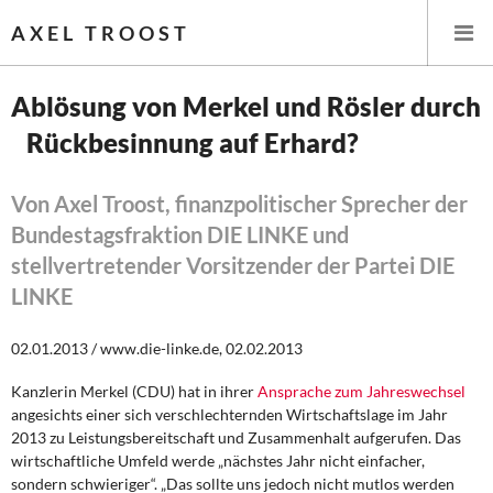
AXEL TROOST
Ablösung von Merkel und Rösler durch
Rückbesinnung auf Erhard?
Startseite
Themen
Von Axel Troost, finanzpolitischer Sprecher der
Bundestagsfraktion DIE LINKE und
Leitlinien linker Wirtschafts- und Finanzpolitik
stellvertretender Vorsitzender der Partei DIE
LINKE
Wirtschaftspolitik
02.01.2013 / www.die-linke.de, 02.02.2013
Steuer- und Finanzpolitik
Kanzlerin Merkel (CDU) hat in ihrer
Ansprache zum Jahreswechsel
Öffentliche Infrastruktur und Daseinsvorsorge
angesichts einer sich verschlechternden Wirtschaftslage im Jahr
2013 zu Leistungsbereitschaft und Zusammenhalt aufgerufen. Das
Eurokrise und Griechenland
wirtschaftliche Umfeld werde „nächstes Jahr nicht einfacher,
sondern schwieriger“. „Das sollte uns jedoch nicht mutlos werden