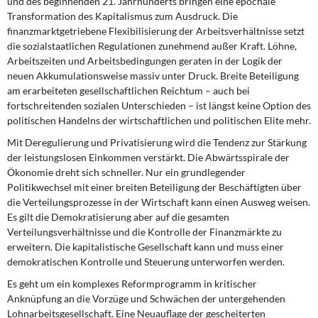
und des beginnenden 21. Jahrhunderts bringen eine epochale
Transformation des Kapitalismus zum Ausdruck. Die
finanzmarktgetriebene Flexibilisierung der Arbeitsverhältnisse setzt
die sozialstaatlichen Regulationen zunehmend außer Kraft. Löhne,
Arbeitszeiten und Arbeitsbedingungen geraten in der Logik der
neuen Akkumulationsweise massiv unter Druck. Breite Beteiligung
am erarbeiteten gesellschaftlichen Reichtum – auch bei
fortschreitenden sozialen Unterschieden – ist längst keine Option des
politischen Handelns der wirtschaftlichen und politischen Elite mehr.
Mit Deregulierung und Privatisierung wird die Tendenz zur Stärkung
der leistungslosen Einkommen verstärkt. Die Abwärtsspirale der
Ökonomie dreht sich schneller. Nur ein grundlegender
Politikwechsel mit einer breiten Beteiligung der Beschäftigten über
die Verteilungsprozesse in der Wirtschaft kann einen Ausweg weisen.
Es gilt die Demokratisierung aber auf die gesamten
Verteilungsverhältnisse und die Kontrolle der Finanzmärkte zu
erweitern. Die kapitalistische Gesellschaft kann und muss einer
demokratischen Kontrolle und Steuerung unterworfen werden.
Es geht um ein komplexes Reformprogramm in kritischer
Anknüpfung an die Vorzüge und Schwächen der untergehenden
Lohnarbeitsgesellschaft. Eine Neuauflage der gescheiterten