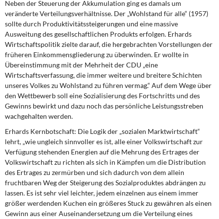
Neben der Steuerung der Akkumulation ging es damals um
veränderte Verteilungsverhältnisse. Der „Wohlstand für alle“ (1957)
sollte durch Produktivitätssteigerungen und eine massive
Ausweitung des gesellschaftlichen Produkts erfolgen. Erhards
Wirtschaftspolitik zielte darauf,
die hergebrachten Vorstellungen der
früheren Einkommensgliederung zu überwinden.
Er wollte in
Übereinstimmung mit der Mehrheit der CDU „eine
Wirtschaftsverfassung, die immer weitere und
breitere Schichten
unseres Volkes
zu Wohlstand zu führen vermag
.“ Auf dem Wege über
den Wettbewerb soll
eine Sozialisierung des Fortschritts und des
Gewinns bewirkt
und dazu noch das persönliche Leistungsstreben
wachgehalten werden.
Erhards Kernbotschaft: Die Logik der „sozialen Marktwirtschaft“
lehrt, „wie ungleich sinnvoller es ist, alle einer Volkswirtschaft zur
Verfügung stehenden
Energien auf die Mehrung des Ertrages der
Volkswirtschaft
zu richten als sich
in Kämpfen um die Distribution
des Ertrages zu zermürben
und sich dadurch von dem allein
fruchtbaren Weg der Steigerung des Sozialproduktes abdrängen zu
lassen. Es ist sehr viel leichter, jedem einzelnen aus einem immer
größer werdenden Kuchen ein größeres Stuck zu gewähren als einen
Gewinn aus einer Auseinandersetzung um die Verteilung eines