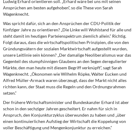
Ludwig Erhard orientieren soll. „Erhard wäre bei uns mit seinen
Ansprüchen am besten aufgehoben“, so die These von Sarah
Wagenknecht.
Was spricht dafür, sich an den Ansprüchen der CDU-Politik der
fünfziger Jahre zu orientieren? „Die Linke will Wohlstand für alle und
steht damit im heutigen Parteienspektrum ziemlich allein.“ Richtig.
Folgt daraus, dass die wirtschaftspolitischen Prinzipien, die von den
Gründungsvätern der sozialen Marktwirtschaft aufgestellt wurden,
unsere Leitlinie sein können? „Der damalige Neoliberalismus war das
Gegenteil des stumpfsinnigen Glaubens an den Segen deregulierter
Märkte, den man heute mit diesem Begriff verknüpft“, sagt Sarah
Wagenknecht. „Ökonomen wie Wilhelm Röpke, Walter Eucken und
Alfred Müller-Armack waren überzeugt, dass der Markt nicht alles
richten kann, der Staat muss die Regeln und den Ordnungsrahmen
setzen.“
Der frühere Wirtschaftsminister und Bundeskanzler Erhard ist aber
schon in den sechziger Jahren gescheitert. Er nahm für sich in
Anspruch, den Konjunkturzyklus überwunden zu haben und „über
einen kontinuierlichen Aufstieg der Wirtschaft die Koppelung von
voller Beschäftigung und Mengenkonjunktur zu erreichen.“