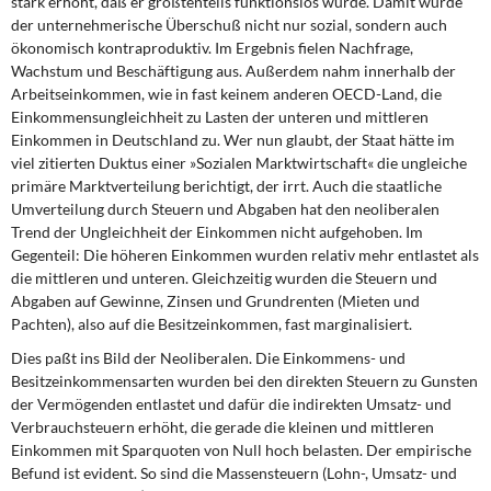
stark erhöht, daß er größtenteils funktionslos wurde. Damit wurde
DIE LINKE
der unternehmerische Überschuß nicht nur sozial, sondern auch
ökonomisch kontraproduktiv. Im Ergebnis fielen Nachfrage,
Weitere Themen
Wachstum und Beschäftigung aus. Außerdem nahm innerhalb der
Arbeitseinkommen, wie in fast keinem anderen OECD-Land, die
Memo-Gruppe
Einkommensungleichheit zu Lasten der unteren und mittleren
Einkommen in Deutschland zu. Wer nun glaubt, der Staat hätte im
viel zitierten Duktus einer »Sozialen Marktwirtschaft« die ungleiche
Institut Solidarische Moderne
primäre Marktverteilung berichtigt, der irrt. Auch die staatliche
Umverteilung durch Steuern und Abgaben hat den neoliberalen
Rosa-Luxemburg-Stiftung
Trend der Ungleichheit der Einkommen nicht aufgehoben. Im
Gegenteil: Die höheren Einkommen wurden relativ mehr entlastet als
Über mich
die mittleren und unteren. Gleichzeitig wurden die Steuern und
Abgaben auf Gewinne, Zinsen und Grundrenten (Mieten und
Pachten), also auf die Besitzeinkommen, fast marginalisiert.
Kontakt
Dies paßt ins Bild der Neoliberalen. Die Einkommens- und
Besitzeinkommensarten wurden bei den direkten Steuern zu Gunsten
der Vermögenden entlastet und dafür die indirekten Umsatz- und
Verbrauchsteuern erhöht, die gerade die kleinen und mittleren
Einkommen mit Sparquoten von Null hoch belasten. Der empirische
Befund ist evident. So sind die Massensteuern (Lohn-, Umsatz- und