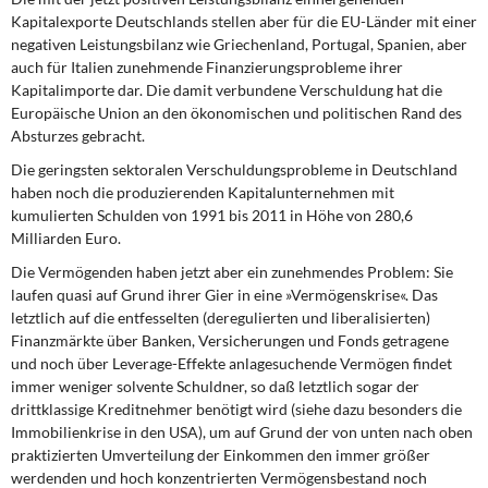
Kapitalexporte Deutschlands stellen aber für die EU-Länder mit einer
negativen Leistungsbilanz wie Griechenland, Portugal, Spanien, aber
auch für Italien zunehmende Finanzierungsprobleme ihrer
Kapitalimporte dar. Die damit verbundene Verschuldung hat die
Europäische Union an den ökonomischen und politischen Rand des
Absturzes gebracht.
Die geringsten sektoralen Verschuldungsprobleme in Deutschland
haben noch die produzierenden Kapitalunternehmen mit
kumulierten Schulden von 1991 bis 2011 in Höhe von 280,6
Milliarden Euro.
Die Vermögenden haben jetzt aber ein zunehmendes Problem: Sie
laufen quasi auf Grund ihrer Gier in eine »Vermögenskrise«. Das
letztlich auf die entfesselten (deregulierten und liberalisierten)
Finanzmärkte über Banken, Versicherungen und Fonds getragene
und noch über Leverage-Effekte anlagesuchende Vermögen findet
immer weniger solvente Schuldner, so daß letztlich sogar der
drittklassige Kreditnehmer benötigt wird (siehe dazu besonders die
Immobilienkrise in den USA), um auf Grund der von unten nach oben
praktizierten Umverteilung der Einkommen den immer größer
werdenden und hoch konzentrierten Vermögensbestand noch