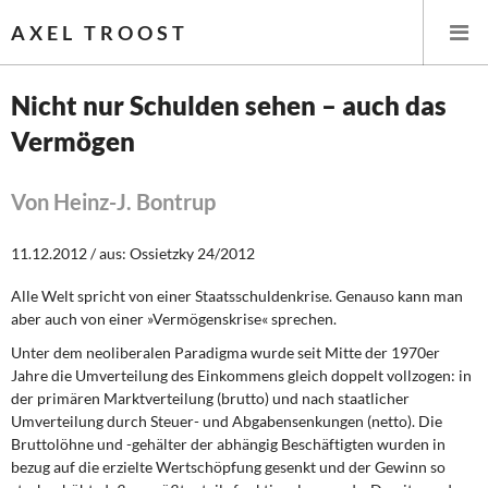
AXEL TROOST
Nicht nur Schulden sehen – auch das
Vermögen
Startseite
Themen
Von Heinz-J. Bontrup
Leitlinien linker Wirtschafts- und Finanzpolitik
11.12.2012 / aus: Ossietzky 24/2012
Alle Welt spricht von einer Staatsschuldenkrise. Genauso kann man
Wirtschaftspolitik
aber auch von einer »Vermögenskrise« sprechen.
Steuer- und Finanzpolitik
Unter dem neoliberalen Paradigma wurde seit Mitte der 1970er
Jahre die Umverteilung des Einkommens gleich doppelt vollzogen: in
der primären Marktverteilung (brutto) und nach staatlicher
Öffentliche Infrastruktur und Daseinsvorsorge
Umverteilung durch Steuer- und Abgabensenkungen (netto). Die
Bruttolöhne und -gehälter der abhängig Beschäftigten wurden in
Eurokrise und Griechenland
bezug auf die erzielte Wertschöpfung gesenkt und der Gewinn so