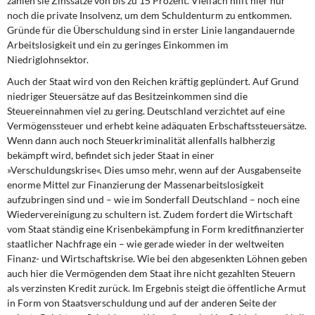
zahlen sie Zinssätze von bis zu 15 Prozent. Vielfach hilft hier nur
noch die private Insolvenz, um dem Schuldenturm zu entkommen.
Gründe für die Überschuldung sind in erster Linie langandauernde
Arbeitslosigkeit und ein zu geringes Einkommen im
Niedriglohnsektor.
Auch der Staat wird von den Reichen kräftig geplündert. Auf Grund
niedriger Steuersätze auf das Besitzeinkommen sind die
Steuereinnahmen viel zu gering. Deutschland verzichtet auf eine
Vermögenssteuer und erhebt keine adäquaten Erbschaftssteuersätze.
Wenn dann auch noch Steuerkriminalität allenfalls halbherzig
bekämpft wird, befindet sich jeder Staat in einer
»Verschuldungskrise«. Dies umso mehr, wenn auf der Ausgabenseite
enorme Mittel zur Finanzierung der Massenarbeitslosigkeit
aufzubringen sind und – wie im Sonderfall Deutschland – noch eine
Wiedervereinigung zu schultern ist. Zudem fordert die Wirtschaft
vom Staat ständig eine Krisenbekämpfung in Form kreditfinanzierter
staatlicher Nachfrage ein – wie gerade wieder in der weltweiten
Finanz- und Wirtschaftskrise. Wie bei den abgesenkten Löhnen geben
auch hier die Vermögenden dem Staat ihre nicht gezahlten Steuern
als verzinsten Kredit zurück. Im Ergebnis steigt die öffentliche Armut
in Form von Staatsverschuldung und auf der anderen Seite der