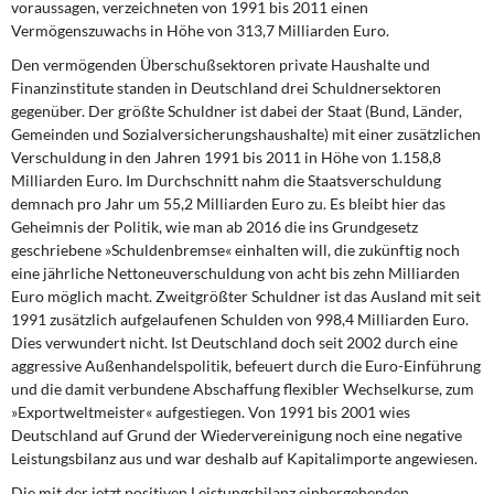
voraussagen, verzeichneten von 1991 bis 2011 einen
Vermögenszuwachs in Höhe von 313,7 Milliarden Euro.
Den vermögenden Überschußsektoren private Haushalte und
Finanzinstitute standen in Deutschland drei Schuldnersektoren
gegenüber. Der größte Schuldner ist dabei der Staat (Bund, Länder,
Gemeinden und Sozialversicherungshaushalte) mit einer zusätzlichen
Verschuldung in den Jahren 1991 bis 2011 in Höhe von 1.158,8
Milliarden Euro. Im Durchschnitt nahm die Staatsverschuldung
demnach pro Jahr um 55,2 Milliarden Euro zu. Es bleibt hier das
Geheimnis der Politik, wie man ab 2016 die ins Grundgesetz
geschriebene »Schuldenbremse« einhalten will, die zukünftig noch
eine jährliche Nettoneuverschuldung von acht bis zehn Milliarden
Euro möglich macht. Zweitgrößter Schuldner ist das Ausland mit seit
1991 zusätzlich aufgelaufenen Schulden von 998,4 Milliarden Euro.
Dies verwundert nicht. Ist Deutschland doch seit 2002 durch eine
aggressive Außenhandelspolitik, befeuert durch die Euro-Einführung
und die damit verbundene Abschaffung flexibler Wechselkurse, zum
»Exportweltmeister« aufgestiegen. Von 1991 bis 2001 wies
Deutschland auf Grund der Wiedervereinigung noch eine negative
Leistungsbilanz aus und war deshalb auf Kapitalimporte angewiesen.
Die mit der jetzt positiven Leistungsbilanz einhergehenden