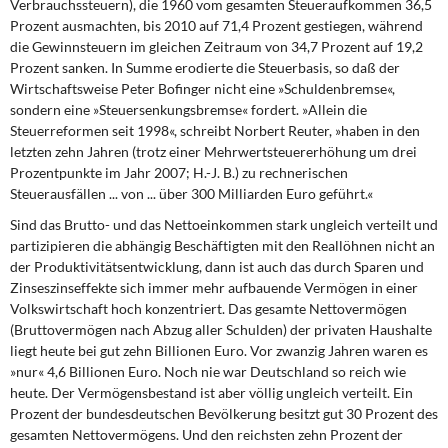
Verbrauchssteuern), die 1960 vom gesamten Steueraufkommen 36,5
Prozent ausmachten, bis 2010 auf 71,4 Prozent gestiegen, während
die Gewinnsteuern im gleichen Zeitraum von 34,7 Prozent auf 19,2
Prozent sanken. In Summe erodierte die Steuerbasis, so daß der
Wirtschaftsweise Peter Bofinger nicht eine »Schuldenbremse«,
sondern eine »Steuersenkungsbremse« fordert. »Allein die
Steuerreformen seit 1998«, schreibt Norbert Reuter, »haben in den
letzten zehn Jahren (trotz einer Mehrwertsteuererhöhung um drei
Prozentpunkte im Jahr 2007;
H.-J. B.
) zu rechnerischen
Steuerausfällen ... von ... über 300 Milliarden Euro geführt.«
Sind das Brutto- und das Nettoeinkommen stark ungleich verteilt und
partizipieren die abhängig Beschäftigten mit den Reallöhnen nicht an
der Produktivitätsentwicklung, dann ist auch das durch Sparen und
Zinseszinseffekte sich immer mehr aufbauende Vermögen in einer
Volkswirtschaft hoch konzentriert. Das gesamte Nettovermögen
(Bruttovermögen nach Abzug aller Schulden) der privaten Haushalte
liegt heute bei gut zehn Billionen Euro. Vor zwanzig Jahren waren es
»nur« 4,6 Billionen Euro. Noch nie war Deutschland so reich wie
heute. Der Vermögensbestand ist aber völlig ungleich verteilt. Ein
Prozent der bundesdeutschen Bevölkerung besitzt gut 30 Prozent des
gesamten Nettovermögens. Und den reichsten zehn Prozent der