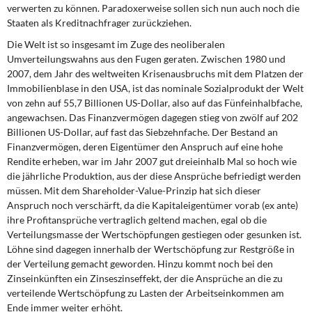
verwerten zu können. Paradoxerweise sollen sich nun auch noch die
Staaten als Kreditnachfrager zurückziehen.
Die Welt ist so insgesamt im Zuge des neoliberalen
Umverteilungswahns aus den Fugen geraten. Zwischen 1980 und
2007, dem Jahr des weltweiten Krisenausbruchs mit dem Platzen der
Immobilienblase in den USA, ist das nominale Sozialprodukt der Welt
von zehn auf 55,7 Billionen US-Dollar, also auf das Fünfeinhalbfache,
angewachsen. Das Finanzvermögen dagegen stieg von zwölf auf 202
Billionen US-Dollar, auf fast das Siebzehnfache. Der Bestand an
Finanzvermögen, deren Eigentümer den Anspruch auf eine hohe
Rendite erheben, war im Jahr 2007 gut dreieinhalb Mal so hoch wie
die jährliche Produktion, aus der diese Ansprüche befriedigt werden
müssen. Mit dem Shareholder-Value-Prinzip hat sich dieser
Anspruch noch verschärft, da die Kapitaleigentümer vorab (ex ante)
ihre Profitansprüche vertraglich geltend machen, egal ob die
Verteilungsmasse der Wertschöpfungen gestiegen oder gesunken ist.
Löhne sind dagegen innerhalb der Wertschöpfung zur Restgröße in
der Verteilung gemacht geworden. Hinzu kommt noch bei den
Zinseinkünften ein Zinseszinseffekt, der die Ansprüche an die zu
verteilende Wertschöpfung zu Lasten der Arbeitseinkommen am
Ende immer weiter erhöht.