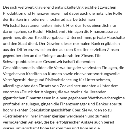
Die sich weltweit gravierend entwickelte Ungleichheit zwischen
Produktion und Finanzvermögen hat dabei auch die nützliche Rolle
der Banken in modernen, hochgradig arbeitsteiligen
Wirtschaftssystemen unterminiert. Hier dürfte es eigentlich nur
darum gehen, so Rudolf Hickel, »mit Einlagen die Finanzmasse zu
gewinnen, die zur Kreditvergabe an Unternehmen, private Haushalte
und den Staat dient. Der Gewinn dieser normalen Bank ergibt sich
aus der Differenz zwischen den aus den Krediten erzielten Zinsen
gegenüber den an die Einleger ausbezahlten Zinsen. Die
Schwerpunkte des der Gesamtwirtschaft dienenden
Geschäftsmodells bilden die Verwaltung der verzinsten Einlagen, die
Vergabe von Krediten an Kunden sowie eine verantwortungsvolle
Vermögensbildung und Risikoabsicherung für Unternehmen,
allerdings ohne den Einsatz von Zockerinstrumenten.« Unter dem
enormen »Druck der Anleger«, die weltweit zirkulierenden
gigantischen Finanzmassen in einem gegebenen Wettbewerbsregime
profitabel anzulegen, gingen die Finanzmanager und Banker aber zu
hochriskanten Spekulationsgeschäften über. Sie wurden so zu
»Getriebenen« ihrer immer gieriger werdenden und zumeist
vermögenden Anleger, die bei erfolgreicher Anlage auch bereit
waren, unverschämt hohe Einkommen und Boni an die