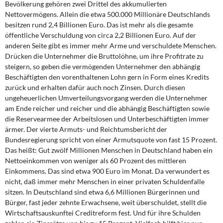
Bevölkerung gehören zwei Drittel des akkumulierten
Nettovermögens. Allein die etwa 500.000 Millionäre Deutschlands
besitzen rund 2,4 Billionen Euro. Das ist mehr als die gesamte
öffentliche Verschuldung von circa 2,2 Billionen Euro. Auf der
anderen Seite gibt es immer mehr Arme und verschuldete Menschen.
Drücken die Unternehmer die Bruttolöhne, um ihre Profitrate zu
steigern, so geben die vermögenden Unternehmer den abhängig
Beschäftigten den vorenthaltenen Lohn gern in Form eines Kredits
zurück und erhalten dafür auch noch Zinsen. Durch diesen
ungeheuerlichen Umverteilungsvorgang werden die Unternehmer
am Ende reicher und reicher und die abhängig Beschäftigten sowie
die Reservearmee der Arbeitslosen und Unterbeschäftigten immer
ärmer. Der vierte Armuts- und Reichtumsbericht der
Bundesregierung spricht von einer Armutsquote von fast 15 Prozent.
Das heißt: Gut zwölf Millionen Menschen in Deutschland haben ein
Nettoeinkommen von weniger als 60 Prozent des mittleren
Einkommens. Das sind etwa 900 Euro im Monat. Da verwundert es
nicht, daß immer mehr Menschen in einer privaten Schuldenfalle
sitzen. In Deutschland sind etwa 6,6 Millionen Bürgerinnen und
Bürger, fast jeder zehnte Erwachsene, weit überschuldet, stellt die
Wirtschaftsauskunftei Creditreform fest. Und für ihre Schulden