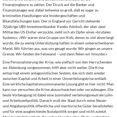
Finanzjongleure zu zahlen. Der Druck auf die Banker und
Finanzmanager war dabei teilweise so groß, daß es sogar zu
kriminellen Handlungen wie Insidergeschäften und
Bilanzfälschungen kam. Der in England vor Gericht stehende
32jährige UBS-Investmentbanker Kweku Adoboli, der über zwei
Milliarden US-Dollar verzockte, sieht sich als Opfer eines »brutalen
Systems«: »Wir waren eine Gruppe von Kids, denen zu viel abverlangt
wurde, die zu wenig Unterstützung hatten in einem unberechenbaren
Markt. Wir führten aus, was uns gesagt wurde: Wir gingen an unsere
Grenze. Wir fanden die Felswand – und dann fielen wir hinunter.«
Eine Personalisierung der Krise, wie vielfach von den Herrschenden
zur Ablenkung vorgenommen, hilft aber nicht weiter. Die Krise
entspringt einem antagonistischen System, das sich stets wieder
zwischen Kapital und Arbeit in einer Umverteilungskrise entlädt.
Eine wirkliche kapitalismusimmanente Lösung gibt es hier nicht. Man
kann nur versuchen die Krise abzuschwächen oder vorzubeugen. Die
beste Vorbeugung ist dabei eine zumindest verteilungsneutrale Lohn-
und Arbeitszeitpolitik. Danach muß der Staat durch seine Steuer-
und Abgabenpolitik öffentliche und meritorische Güter bereitstellen
und für eine ausgleichende Sozialpolitik sorgen und nicht zuletzt
Massenarbeitslosigkeit, die wahre Ursache allen Übels, verhindern.