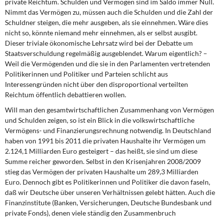
private Reichtum. Schulden und Vermögen sind im Saldo immer Null.
Nimmt das Vermögen zu, müssen auch die Schulden und die Zahl der
Schuldner steigen, die mehr ausgeben, als sie einnehmen. Wäre dies
nicht so, könnte niemand mehr einnehmen, als er selbst ausgibt.
Dieser triviale ökonomische Lehrsatz wird bei der Debatte um
Staatsverschuldung regelmäßig ausgeblendet. Warum eigentlich? –
Weil die Vermögenden und die sie in den Parlamenten vertretenden
Politikerinnen und Politiker und Parteien schlicht aus
Interessengründen nicht über den disproportional verteilten
Reichtum öffentlich debattieren wollen.
Will man den gesamtwirtschaftlichen Zusammenhang von Vermögen
und Schulden zeigen, so ist ein Blick in die volkswirtschaftliche
Vermögens- und Finanzierungsrechnung notwendig. In Deutschland
haben von 1991 bis 2011 die privaten Haushalte ihr Vermögen um
2.124,1 Milliarden Euro gesteigert – das heißt, sie sind um diese
Summe reicher geworden. Selbst in den Krisenjahren 2008/2009
stieg das Vermögen der privaten Haushalte um 289,3 Milliarden
Euro. Dennoch gibt es Politikerinnen und Politiker die davon faseln,
daß wir Deutsche über unseren Verhältnissen gelebt hätten. Auch die
Finanzinstitute (Banken, Versicherungen, Deutsche Bundesbank und
private Fonds), denen viele ständig den Zusammenbruch