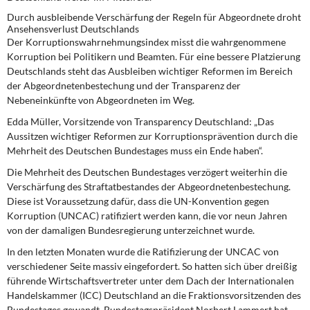
Durch ausbleibende Verschärfung der Regeln für Abgeordnete droht
Ansehensverlust Deutschlands
Der Korruptionswahrnehmungsindex misst die wahrgenommene
Korruption bei Politikern und Beamten. Für eine bessere Platzierung
Deutschlands steht das Ausbleiben wichtiger Reformen im Bereich
der Abgeordnetenbestechung und der Transparenz der
Nebeneinkünfte von Abgeordneten im Weg.
Edda Müller, Vorsitzende von Transparency Deutschland: „Das
Aussitzen wichtiger Reformen zur Korruptionsprävention durch die
Mehrheit des Deutschen Bundestages muss ein Ende haben“.
Die Mehrheit des Deutschen Bundestages verzögert weiterhin die
Verschärfung des Straftatbestandes der Abgeordnetenbestechung.
Diese ist Voraussetzung dafür, dass die UN-Konvention gegen
Korruption (UNCAC) ratifiziert werden kann, die vor neun Jahren
von der damaligen Bundesregierung unterzeichnet wurde.
In den letzten Monaten wurde die Ratifizierung der UNCAC von
verschiedener Seite massiv eingefordert. So hatten sich über dreißig
führende Wirtschaftsvertreter unter dem Dach der Internationalen
Handelskammer (ICC) Deutschland an die Fraktionsvorsitzenden des
Bundestages gewandt. Bundestagspräsident Norbert Lammert hat