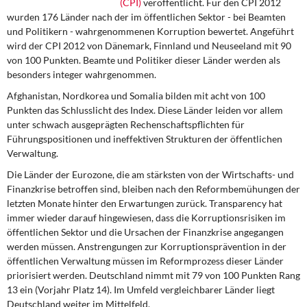
(CPI)
veröffentlicht. Für den CPI 2012
DIE LINKE
wurden 176 Länder nach der im öffentlichen Sektor - bei Beamten
und Politikern - wahrgenommenen Korruption bewertet. Angeführt
Weitere Themen
wird der CPI 2012 von Dänemark, Finnland und Neuseeland mit 90
von 100 Punkten. Beamte und Politiker dieser Länder werden als
Memo-Gruppe
besonders integer wahrgenommen.
Afghanistan, Nordkorea und Somalia bilden mit acht von 100
Institut Solidarische Moderne
Punkten das Schlusslicht des Index. Diese Länder leiden vor allem
unter schwach ausgeprägten Rechenschaftspflichten für
Rosa-Luxemburg-Stiftung
Führungspositionen und ineffektiven Strukturen der öffentlichen
Verwaltung.
Über mich
Die Länder der Eurozone, die am stärksten von der Wirtschafts- und
Finanzkrise betroffen sind, bleiben nach den Reformbemühungen der
letzten Monate hinter den Erwartungen zurück. Transparency hat
Kontakt
immer wieder darauf hingewiesen, dass die Korruptionsrisiken im
öffentlichen Sektor und die Ursachen der Finanzkrise angegangen
werden müssen. Anstrengungen zur Korruptionsprävention in der
öffentlichen Verwaltung müssen im Reformprozess dieser Länder
priorisiert werden. Deutschland nimmt mit 79 von 100 Punkten Rang
13 ein (Vorjahr Platz 14). Im Umfeld vergleichbarer Länder liegt
Deutschland weiter im Mittelfeld.