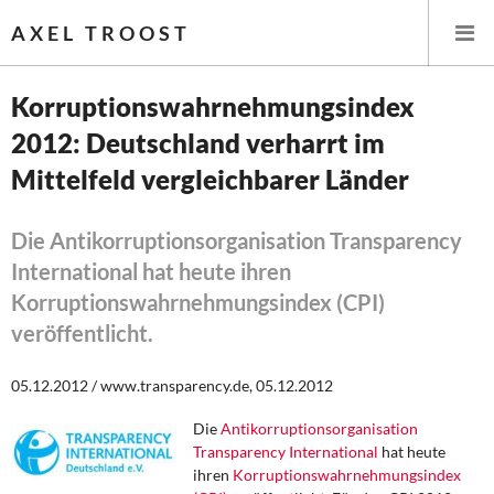
AXEL TROOST
Korruptionswahrnehmungsindex
2012: Deutschland verharrt im
Startseite
Mittelfeld vergleichbarer Länder
Themen
Die Antikorruptionsorganisation Transparency
Leitlinien linker Wirtschafts- und Finanzpolitik
International hat heute ihren
Korruptionswahrnehmungsindex (CPI)
Wirtschaftspolitik
veröffentlicht.
Steuer- und Finanzpolitik
05.12.2012 / www.transparency.de, 05.12.2012
Öffentliche Infrastruktur und Daseinsvorsorge
Die
Antikorruptionsorganisation
Transparency International
hat heute
Eurokrise und Griechenland
ihren
Korruptionswahrnehmungsindex