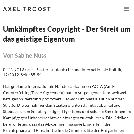
AXEL TROOST
Umkämpftes Copyright - Der Streit um
das geistige Eigentum
Startseite
Themen
Von Sabine Nuss
Leitlinien linker Wirtschafts- und Finanzpolitik
04.12.2012 / aus: Blätter für deutsche und internationale Politik,
12/2012, Seite 85-94
Wirtschaftspolitik
Das geplante internationale Handelsabkommen ACTA (Anti-
Counterfeiting Trade Agreement) hat im vergangenen Jahr weltweit
Steuer- und Finanzpolitik
heftigen Widerstand provoziert – sowohl im Netz als auch auf der
Straße. Die teilnehmenden Staaten planten damit, global gültige
Öffentliche Infrastruktur und Daseinsvorsorge
Standards zum Schutz geistigen Eigentums und scharfe Sanktionen im
Kampf gegen Urheberrechtsverletzungen zu etablieren. Die Kritiker
Eurokrise und Griechenland
befürchteten, dass das Abkommen massive Eingriffe in die
Privatsphäre und Einschnitte in die Grundrechte der Bürgerinnen