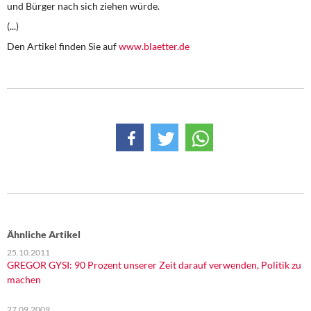
und Bürger nach sich ziehen würde.
DIE LINKE
(...)
Weitere Themen
Den Artikel finden Sie auf
www.blaetter.de
Memo-Gruppe
Institut Solidarische Moderne
Rosa-Luxemburg-Stiftung
Über mich
Kontakt
Ähnliche Artikel
25.10.2011
GREGOR GYSI: 90 Prozent unserer Zeit darauf verwenden, Politik zu
machen
27.09.2009