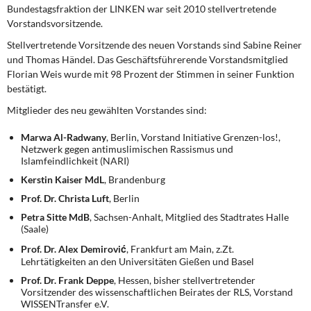
DIE LINKE
Bundestagsfraktion der LINKEN war seit 2010 stellvertretende
Vorstandsvorsitzende.
Weitere Themen
Stellvertretende Vorsitzende des neuen Vorstands sind Sabine Reiner
und Thomas Händel. Das Geschäftsführerende Vorstandsmitglied
Memo-Gruppe
Florian Weis wurde mit 98 Prozent der Stimmen in seiner Funktion
bestätigt.
Institut Solidarische Moderne
Mitglieder des neu gewählten Vorstandes sind:
Marwa Al-Radwany
, Berlin, Vorstand Initiative Grenzen-los!,
Rosa-Luxemburg-Stiftung
Netzwerk gegen antimuslimischen Rassismus und
Islamfeindlichkeit (NARI)
Über mich
Kerstin Kaiser
MdL
, Brandenburg
Prof. Dr. Christa Luft
, Berlin
Kontakt
Petra Sitte MdB
, Sachsen-Anhalt, Mitglied des Stadtrates Halle
(Saale)
Prof. Dr. Alex Demirović
, Frankfurt am Main, z.Zt.
Lehrtätigkeiten an den Universitäten Gießen und Basel
Prof. Dr. Frank Deppe
, Hessen, bisher stellvertretender
Vorsitzender des wissenschaftlichen Beirates der RLS, Vorstand
WISSENTransfer e.V.