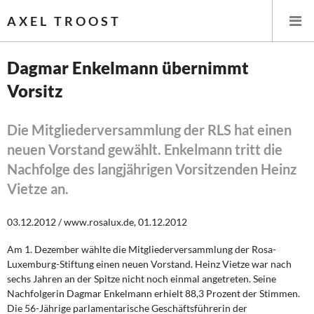
AXEL TROOST
Dagmar Enkelmann übernimmt
Vorsitz
Startseite
Themen
Die Mitgliederversammlung der RLS hat einen
neuen Vorstand gewählt. Enkelmann tritt die
Leitlinien linker Wirtschafts- und Finanzpolitik
Nachfolge des langjährigen Vorsitzenden Heinz
Vietze an.
Wirtschaftspolitik
03.12.2012 / www.rosalux.de, 01.12.2012
Steuer- und Finanzpolitik
Am 1. Dezember wählte die Mitgliederversammlung der Rosa-
Öffentliche Infrastruktur und Daseinsvorsorge
Luxemburg-Stiftung einen neuen Vorstand. Heinz Vietze war nach
sechs Jahren an der Spitze nicht noch einmal angetreten. Seine
Eurokrise und Griechenland
Nachfolgerin Dagmar Enkelmann erhielt 88,3 Prozent der Stimmen.
Die 56-Jährige parlamentarische Geschäftsführerin der