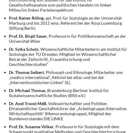
Gesellschaftsanalyse zum politischen Handeln im linken
Milieu/im linken Parteienspektrum
Prof. Rainer Rilling
, apl. Prof. für Soziologie an der Universität
Marburg und bis 2011 wiss. Referent bei der Rosa Luxemburg
Stiftung Berlin
Prof. Dr. Birgit Sauer
, Professorin für Politikwissenschaft an der
Universität Wien
Dr. Sylka Scholz
, Wissenschaftliche Mitarbeiterin am Institut für
Soziologie der TU Dresden, Mitglied im Wissenschaftlicher
Beirat der Zeitschrift „Frauenforschung und
Geschlechterstudien“
Dr. Thomas Seibert
, Philosoph und Ethnologe, Mitarbeiter von
„medico international“, Aktivist bei attac und bei der
„Interventionistischen Linken“ (IL)
Dr. Michael Thomas
, Brandenburg-Berliner Institut für
Sozialwissenschaftliche Studien (BISS e.V.)
Dr. Axel Troost MdB
, Volkswirtschaftler und Politiker.
Ehrenamtlicher Geschäftsführer der „Arbeitsgruppe Alternative
Wirtschaftspolitik“ (Memorandumgruppe), Mitglied des
Bundesvorstandes DIE LINKE
Prof. Dr. Susanne Völker
, Professorin für Soziologie mit dem
Schwerpunkt qualitative Methoden und Geschlechterforschung