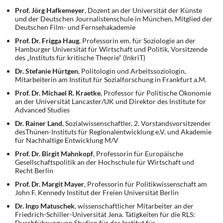
Prof. Jörg Hafkemeyer
, Dozent an der Universität der Künste
und der Deutschen Journalistenschule in München, Mitglied der
Deutschen Film- und Fernsehakademie
Prof. Dr. Frigga Haug
, Professorin em. für Soziologie an der
Hamburger Universität für Wirtschaft und Politik, Vorsitzende
des „Instituts für kritische Theorie“ (InkriT)
Dr. Stefanie Hürtgen
, Politologin und Arbeitssoziologin,
Mitarbeiterin am Institut für Sozialforschung in Frankfurt a.M.
Prof. Dr. Michael R. Kraetke
, Professor für Politische Ökonomie
an der Universität Lancaster/UK und Direktor des Institute for
Advanced Studies
Dr. Rainer Land
, Sozialwissenschaftler, 2. Vorstandsvorsitzender
desThünen-Instituts für Regionalentwicklung e.V. und Akademie
für Nachhaltige Entwicklung M/V
Prof. Dr. Birgit Mahnkopf
, Professorin für Europäische
Gesellschaftspolitik an der Hochschule für Wirtschaft und
Recht Berlin
Prof. Dr. Margit Mayer
, Professorin für Politikwissenschaft am
John F. Kennedy Institut der Freien Universität Berlin
Dr. Ingo Matuschek
, wissenschaftlicher Mitarbeiter an der
Friedrich-Schiller-Universität Jena. Tätigkeiten für die RLS:
Durchführung von Studien für das Institut für