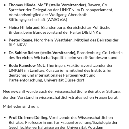
Thomas Händel MdEP (stellv. Vorsitzender)
, Bayern, Co-
Sprecher der Delegation der LINKEN im Europaparlament,
Vorstandsmitglied der Wolfgang-Abendroth-
Stiftungsgesellschaft (WASG e.V.)
Heinz Hillebrand
, Brandenburg, Bereichsleiter Politische
Bildung beim Bundesvorstand der Partei DIE LINKE
Peeter Raane
, Nordrhein-Westfalen, Mitglied des Beirates der
RLS-NRW
Dr. Sabine Reiner (stellv. Vorsitzende)
, Brandenburg, Co-Leiterin
des Bereiches Wirtschaftspolitik beim ver.di-Bundesvorstand
Bodo Ramelow MdL
, Thüringen, Fraktionsvorsitzender der
LINKEN im Landtag, Kuratoriumsmitglied des Instituts für
deutsches und internationales Parteienrecht und
Parteienforschung, Universität Düsseldorf
Neu gewählt wurde auch der wissenschaftliche Beirat der Stiftung,
der den Vorstand in wissenschaftlich-strategischen Fragen berät.
Mitglieder sind nun:
Prof. Dr. Irene Dölling
, Vorsitzende des Wissenschaftlichen
Beirates, Professorin em. für Frauenforschung/Soziologie der
Geschlechterverhältnisse an der Universität Potsdam