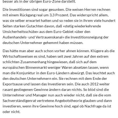
besser als in der übrigen Euro-Zone darstellt.
Die Investitionen sind sogar gesunken. Die weisen Herren rechnen
mit einem Rückgang real um 3,3 Prozent. Das widerspricht allem,
was sie selber erwartet hatten und so reden sie in ihrem viele hundert
Seiten starken Gutachten davon, daß »stetig wiederkehrende
Unsicherheitsschübe« aus dem Euro-Gebiet »über den
Außenhandels- und Vertrauenskanal« die Investitionsneigung der
deutschen Unternehmer gehemmt haben müssen.
Das hätte man aber auch schon vorher ahnen können. Klügere als die
Wirtschaftsweisen es sind, haben seit zwei Jahren auf den extrem
schlichten Zusammenhang hingewiesen, daß sich auf dem
europäischen Binnenmarkt weniger Waren absetzen lassen, wenn
man die Konjunktur in den Euro-Ländern abwürgt. Das leuchtet auch
den deutschen Unternehmern ein. Sie rechnen mit dem Ende der
Exportsause und lassen das Investieren sein. Die auch 2012 weiter
rasant gestiegenen Gewinne ändern daran nichts. So blöd sind die
Unternehmer und Manager nun auch wieder nicht, daß sie die vom
Sachverständigenrat vertretene Angebotstheorie glauben und dann
investieren, wenn ihre Gewinne hoch sind, egal ob Nachfrage da ist
oder nicht.