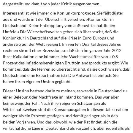
DIE LINKE
dargestellt und damit von jeder Kritik ausgenommen.
Interessant ist wie immer die Konjunkturprognose. Sie fällt düster
Weitere Themen
aus und wurde mit der Überschrift versehen: »Konjunktur in
Deutschland: Keine Entkopplung vom außenwirtschaftlichen
Memo-Gruppe
Umfeld.« Die Wirtschaftsweisen geben sich überrascht, daß die
Konjunktur in Deutschland auf die Krise in Euro-Europa und
anderswo auf der Welt reagiert. Im vierten Quartal dieses Jahres
Institut Solidarische Moderne
rechnen sie mit einer Rezession, so daß sich im ganzen Jahr 2012
ihrer Kalkulation eine kümmerliche Wachstumsziffer von + 0,8
Rosa-Luxemburg-Stiftung
Prozent des inflationsbereinigten Bruttoinlandsprodukts ergibt. Wie
kommt es, daß die Herren so überrascht sind, da sie doch wissen, daß
Über mich
Deutschland eine Exportnation ist? Die Antwort ist einfach. Sie
haben ihren eigenen Unsinn geglaubt.
Kontakt
Dieser Unsinn bestand darin zu meinen, es werde in Deutschland zu
einer Belebung der Nachfrage im Inland kommen. Das war aber
keineswegs der Fall. Nach ihren eigenen Schätzungen als
Wirtschaftsweisen sind die Konsumausgaben in diesem Jahr real um
weniger als ein Prozent gestiegen und damit geringer als in den
beiden Vorjahren. Und das, obwohl, wie der Rat findet, sich die
wirtschaftliche Lage in Deutschland als vorzüglich, aber jedenfalls als