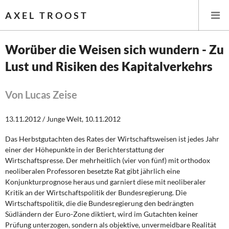
AXEL TROOST
Worüber die Weisen sich wundern - Zu
Lust und Risiken des Kapitalverkehrs
Startseite
Themen
Von Lucas Zeise
Leitlinien linker Wirtschafts- und Finanzpolitik
13.11.2012 / Junge Welt, 10.11.2012
Das Herbstgutachten des Rates der Wirtschaftsweisen ist jedes Jahr
Wirtschaftspolitik
einer der Höhepunkte in der Berichterstattung der
Wirtschaftspresse. Der mehrheitlich (vier von fünf) mit orthodox
Steuer- und Finanzpolitik
neoliberalen Professoren besetzte Rat gibt jährlich eine
Konjunkturprognose heraus und garniert diese mit neoliberaler
Öffentliche Infrastruktur und Daseinsvorsorge
Kritik an der Wirtschaftspolitik der Bundesregierung. Die
Wirtschaftspolitik, die die Bundesregierung den bedrängten
Eurokrise und Griechenland
Südländern der Euro-Zone diktiert, wird im Gutachten keiner
Prüfung unterzogen, sondern als objektive, unvermeidbare Realität