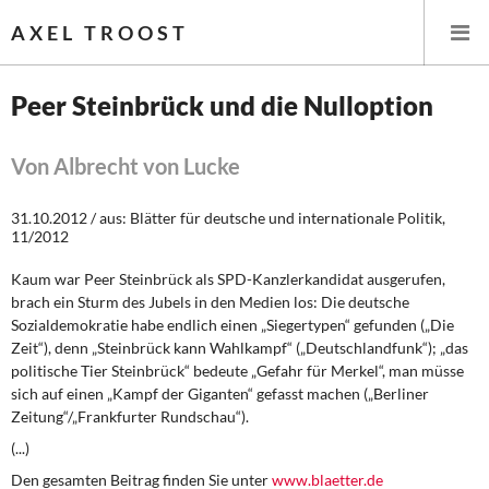
AXEL TROOST
Peer Steinbrück und die Nulloption
Startseite
Von Albrecht von Lucke
Themen
31.10.2012 / aus: Blätter für deutsche und internationale Politik,
11/2012
Leitlinien linker Wirtschafts- und Finanzpolitik
Kaum war Peer Steinbrück als SPD-Kanzlerkandidat ausgerufen,
Wirtschaftspolitik
brach ein Sturm des Jubels in den Medien los: Die deutsche
Sozialdemokratie habe endlich einen „Siegertypen“ gefunden („Die
Zeit“), denn „Steinbrück kann Wahlkampf“ („Deutschlandfunk“); „das
Steuer- und Finanzpolitik
politische Tier Steinbrück“ bedeute „Gefahr für Merkel“, man müsse
sich auf einen „Kampf der Giganten“ gefasst machen („Berliner
Öffentliche Infrastruktur und Daseinsvorsorge
Zeitung“/„Frankfurter Rundschau“).
(...)
Eurokrise und Griechenland
Den gesamten Beitrag finden Sie unter
www.blaetter.de