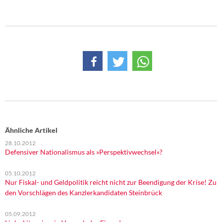
DIE LINKE
Weitere Themen
Memo-Gruppe
Institut Solidarische Moderne
Rosa-Luxemburg-Stiftung
Über mich
Ähnliche Artikel
28.10.2012
Kontakt
Defensiver Nationalismus als »Perspektivwechsel«?
05.10.2012
Nur Fiskal- und Geldpolitik reicht nicht zur Beendigung der Krise! Zu
den Vorschlägen des Kanzlerkandidaten Steinbrück
05.09.2012