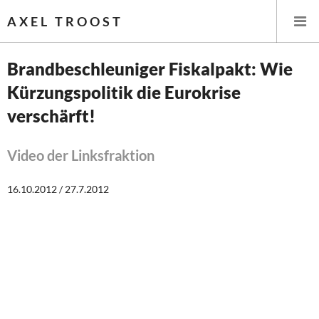
AXEL TROOST
Brandbeschleuniger Fiskalpakt: Wie
Kürzungspolitik die Eurokrise
Startseite
verschärft!
Themen
Video der Linksfraktion
Leitlinien linker Wirtschafts- und Finanzpolitik
16.10.2012 / 27.7.2012
Wirtschaftspolitik
Steuer- und Finanzpolitik
Öffentliche Infrastruktur und Daseinsvorsorge
Eurokrise und Griechenland