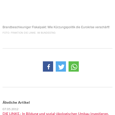
DIE LINKE
Weitere Themen
Memo-Gruppe
Brandbeschleuniger Fiskalpakt: Wie Kürzungspolitik die Eurokrise verschärft!
FRAKTION DIE LINKE. IM BUNDESTAG
Institut Solidarische Moderne
Rosa-Luxemburg-Stiftung
Über mich
Kontakt
Ähnliche Artikel
07.05.2012
DIE LINKE.: In Bildung und sozial-ökologischen Umbau investieren,