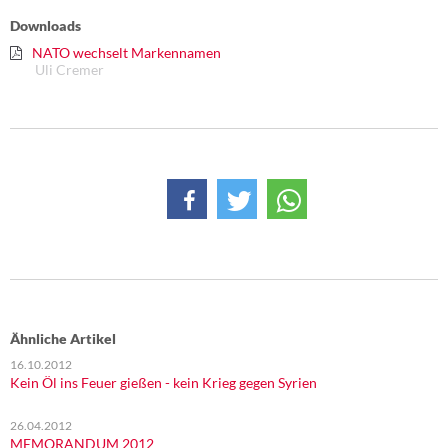
DIE LINKE
Downloads
NATO wechselt Markennamen
Weitere Themen
Uli Cremer
Memo-Gruppe
Institut Solidarische Moderne
Rosa-Luxemburg-Stiftung
Über mich
Kontakt
Ähnliche Artikel
16.10.2012
Kein Öl ins Feuer gießen - kein Krieg gegen Syrien
26.04.2012
MEMORANDUM 2012