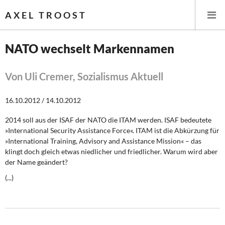
AXEL TROOST
NATO wechselt Markennamen
Startseite
Von Uli Cremer, Sozialismus Aktuell
Themen
16.10.2012 / 14.10.2012
Leitlinien linker Wirtschafts- und Finanzpolitik
2014 soll aus der ISAF der NATO die ITAM werden. ISAF bedeutete
»International Security Assistance Force«. ITAM ist die Abkürzung für
Wirtschaftspolitik
»International Training, Advisory and Assistance Mission« – das
klingt doch gleich etwas niedlicher und friedlicher. Warum wird aber
Steuer- und Finanzpolitik
der Name geändert?
(...)
Öffentliche Infrastruktur und Daseinsvorsorge
Eurokrise und Griechenland