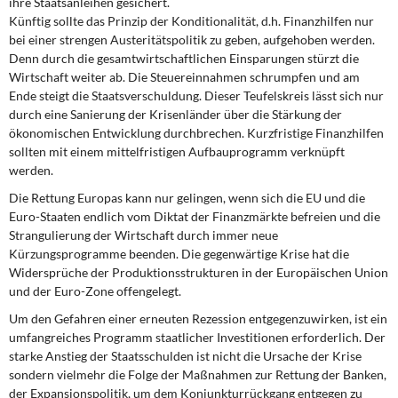
ihre Staatsanleihen gesichert.
Künftig sollte das Prinzip der Konditionalität, d.h. Finanzhilfen nur
bei einer strengen Austeritätspolitik zu geben, aufgehoben werden.
Denn durch die gesamtwirtschaftlichen Einsparungen stürzt die
Wirtschaft weiter ab. Die Steuereinnahmen schrumpfen und am
Ende steigt die Staatsverschuldung. Dieser Teufelskreis lässt sich nur
durch eine Sanierung der Krisenländer über die Stärkung der
ökonomischen Entwicklung durchbrechen. Kurzfristige Finanzhilfen
sollten mit einem mittelfristigen Aufbauprogramm verknüpft
werden.
Die Rettung Europas kann nur gelingen, wenn sich die EU und die
Euro-Staaten endlich vom Diktat der Finanzmärkte befreien und die
Strangulierung der Wirtschaft durch immer neue
Kürzungsprogramme beenden. Die gegenwärtige Krise hat die
Widersprüche der Produktionsstrukturen in der Europäischen Union
und der Euro-Zone offengelegt.
Um den Gefahren einer erneuten Rezession entgegenzuwirken, ist ein
umfangreiches Programm staatlicher Investitionen erforderlich. Der
starke Anstieg der Staatsschulden ist nicht die Ursache der Krise
sondern vielmehr die Folge der Maßnahmen zur Rettung der Banken,
der Expansionspolitik, um dem Konjunkturrückgang entgegen zu