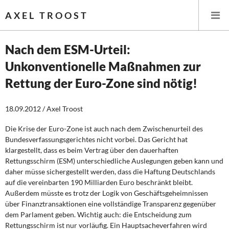
AXEL TROOST
Nach dem ESM-Urteil:
Unkonventionelle Maßnahmen zur
Startseite
Rettung der Euro-Zone sind nötig!
Themen
18.09.2012 / Axel Troost
Leitlinien linker Wirtschafts- und Finanzpolitik
Die Krise der Euro-Zone ist auch nach dem Zwischenurteil des
Bundesverfassungsgerichtes nicht vorbei. Das Gericht hat
Wirtschaftspolitik
klargestellt, dass es beim Vertrag über den dauerhaften
Rettungsschirm (ESM) unterschiedliche Auslegungen geben kann und
Steuer- und Finanzpolitik
daher müsse sichergestellt werden, dass die Haftung Deutschlands
auf die vereinbarten 190 Milliarden Euro beschränkt bleibt.
Öffentliche Infrastruktur und Daseinsvorsorge
Außerdem müsste es trotz der Logik von Geschäftsgeheimnissen
über Finanztransaktionen eine vollständige Transparenz gegenüber
Eurokrise und Griechenland
dem Parlament geben. Wichtig auch: die Entscheidung zum
Rettungsschirm ist nur vorläufig. Ein Hauptsacheverfahren wird