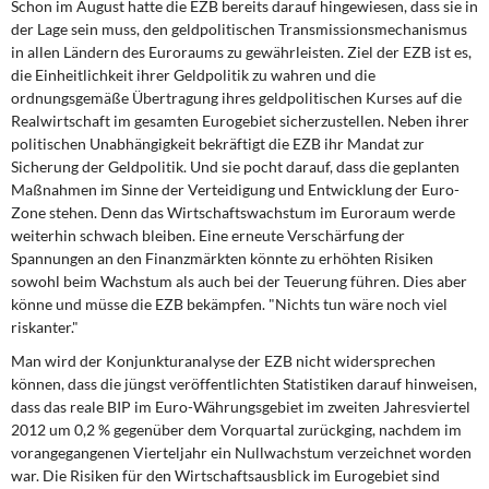
Schon im August hatte die EZB bereits darauf hingewiesen, dass sie in
der Lage sein muss, den geldpolitischen Transmissionsmechanismus
in allen Ländern des Euroraums zu gewährleisten. Ziel der EZB ist es,
die Einheitlichkeit ihrer Geldpolitik zu wahren und die
ordnungsgemäße Übertragung ihres geldpolitischen Kurses auf die
Realwirtschaft im gesamten Eurogebiet sicherzustellen. Neben ihrer
politischen Unabhängigkeit bekräftigt die EZB ihr Mandat zur
Sicherung der Geldpolitik. Und sie pocht darauf, dass die geplanten
Maßnahmen im Sinne der Verteidigung und Entwicklung der Euro-
Zone stehen. Denn das Wirtschaftswachstum im Euroraum werde
weiterhin schwach bleiben. Eine erneute Verschärfung der
Spannungen an den Finanzmärkten könnte zu erhöhten Risiken
sowohl beim Wachstum als auch bei der Teuerung führen. Dies aber
könne und müsse die EZB bekämpfen. "Nichts tun wäre noch viel
riskanter."
Man wird der Konjunkturanalyse der EZB nicht widersprechen
können, dass die jüngst veröffentlichten Statistiken darauf hinweisen,
dass das reale BIP im Euro-Währungsgebiet im zweiten Jahresviertel
2012 um 0,2 % gegenüber dem Vorquartal zurückging, nachdem im
vorangegangenen Vierteljahr ein Nullwachstum verzeichnet worden
war. Die Risiken für den Wirtschaftsausblick im Eurogebiet sind