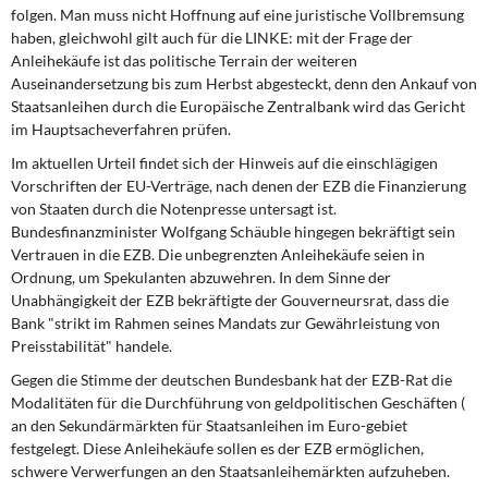
DIE LINKE
folgen. Man muss nicht Hoffnung auf eine juristische Vollbremsung
haben, gleichwohl gilt auch für die LINKE: mit der Frage der
Anleihekäufe ist das politische Terrain der weiteren
Weitere Themen
Auseinandersetzung bis zum Herbst abgesteckt, denn den Ankauf von
Staatsanleihen durch die Europäische Zentralbank wird das Gericht
Memo-Gruppe
im Hauptsacheverfahren prüfen.
Im aktuellen Urteil findet sich der Hinweis auf die einschlägigen
Institut Solidarische Moderne
Vorschriften der EU-Verträge, nach denen der EZB die Finanzierung
von Staaten durch die Notenpresse untersagt ist.
Rosa-Luxemburg-Stiftung
Bundesfinanzminister Wolfgang Schäuble hingegen bekräftigt sein
Vertrauen in die EZB. Die unbegrenzten Anleihekäufe seien in
Über mich
Ordnung, um Spekulanten abzuwehren. In dem Sinne der
Unabhängigkeit der EZB bekräftigte der Gouverneursrat, dass die
Bank "strikt im Rahmen seines Mandats zur Gewährleistung von
Kontakt
Preisstabilität" handele.
Gegen die Stimme der deutschen Bundesbank hat der EZB-Rat die
Modalitäten für die Durchführung von geldpolitischen Geschäften (
an den Sekundärmärkten für Staatsanleihen im Euro-gebiet
festgelegt. Diese Anleihekäufe sollen es der EZB ermöglichen,
schwere Verwerfungen an den Staatsanleihemärkten aufzuheben.