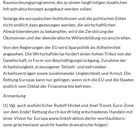
Raumordnungsprogramme, die zu einem langfristigen staatlichen
Infrastrukturkonzept ausgebaut werden sollen.
Solange die europäischen Institutionen und die politischen Eliten
nicht endlich dazu gezwungen werden, die wirtschaftlichen
Abwärtstendenzen zu bekämpfen, wird die Zerstörung der
Ökonomien und der demokratische Willensbildung voranschreiten.
Von den Regierungen der EU wird Sparpolitik als Allheilmittel
angesehen. Die Wirtschaftskrise fordert einen hohen Tribut von der
Gesellschaft, in Form von Beschäftigungsrückgang, Zunahme der
Arbeitslosigkeit, erzwungener Teilzeit- und befristeten
Arbeitsverträgen sowie zunehmender Ungleichheit und Armut. Die
Rettung Europas kann nur gelingen, wenn sich die EU und die Staaten
endlich vom Diktat der Finanzmärkte befreien.
Anmerkung
(1) Vgl. auch ausführlicher Rudolf Hickel und Axel Troost, Euro-Zone
vor dem Ende? Rettung durch kurzfristig entschiedenes Handeln mit
einer Vision für Europa www.linksfraktion.de/im-wortlaut/euro-
zone-griechenland-austritt-haette-dramatische-folgen/