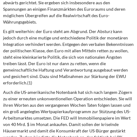
abwärts gerichtet. Sie ergeben sich insbesondere aus den
Spannungen an einigen Finanzmärkten des Euroraums und deren
möglichem Übergreifen auf die Realwirtschaft des Euro-
Währungsgebiets.
Es gilt weiterhin: der Euro steht am Abgrund. Der Absturz kann
jedoch durch eine mutige und entschiedene Politik der monetären
Integration verhindert werden. Entgegen den verbalen Bekenntnissen
der politischen Klasse, den Euro mit allen Mitteln retten zu wollen,
steht eine kleinkarierte Politik, die sich von nationalen Ängsten
treiben lässt. Der Euro ist nur dann zu retten, wenn die
gemeinschaftliche Haftung und Verantwortung ausgebaut werden
und gesichert sind. Dazu sind Maßnahmen zur Stärkung der EWU
erforderlich.(1)
Auch die US-amerikanische Notenbank hat sich nach langem Zögern
zu einer erneuten unkonventionellen Operation entschieden. Sie will
ihren Worten aus den vergangenen Wochen Taten folgen lassen und
ein groß angelegtes Wertpapierkaufprogramm zur Stützung des US-
Arbeitsmarktes umsetzen. Die FED will Immobilienpapiere im Wert
von 40 Mrd. $ im Monat ankaufen. Damit sollen der kriselnde
Häusermarkt und damit die Konsumkraft der US-Bürger gestärkt