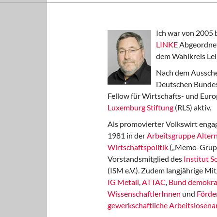
Ich war von 2005 
LINKE
Abgeordnet
dem Wahlkreis Lei
Nach dem Aussche
Deutschen Bundest
Fellow für Wirtschafts- und Euro
Luxemburg Stiftung
(RLS) aktiv.
Als promovierter Volkswirt engag
1981 in der
Arbeitsgruppe Altern
Wirtschaftspolitik
(„Memo-Gruppe
Vorstandsmitglied des
Institut 
(ISM e.V.). Zudem langjährige Mit
IG Metall
,
ATTAC
,
Bund demokra
WissenschaftlerInnen
und
Förde
gewerkschaftliche Arbeitslosenar