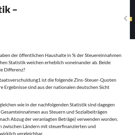
Solidarisches EUropa -
ik –
Mosaiklinke Perspektiven
gaben der öffentlichen Haushalte in % der Steuereinnahmen
en Statistik weichen er­heblich voneinander ab. Beide
ie Differenz?
taatsverschuldung1 ist die folgende Zins-Steuer-Quoten
e Ergebnisse sind aus der nationalen deutschen Sicht
leichen wie in der nachfolgenden Statistik sind dagegen
ie Gesamteinnahmen aus Steuern und Sozialbeiträgen
ge nach Abzug der veranlagten Beträge) verwenden worden.
ch zwischen Ländern mit steuerfinanzierten und
irklich vergleichbar.