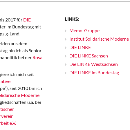
LINKS:
bis 2017 für
DIE
er im Bundestag mit
Memo-Gruppe
pzig-Land.
Institut Solidarische Moderne
iden aus dem
DIE LINKE
ag bin ich als Senior
DIE LINKE Sachsen
papolitik bei der
Rosa
Die LINKE Westsachsen
DIE LINKE im Bundestag
iere ich mich seit
ative
“), seit 2010 bin ich
Solidarische Moderne
gliedschaften u.a. bei
tischer
rverein
beit e.V.