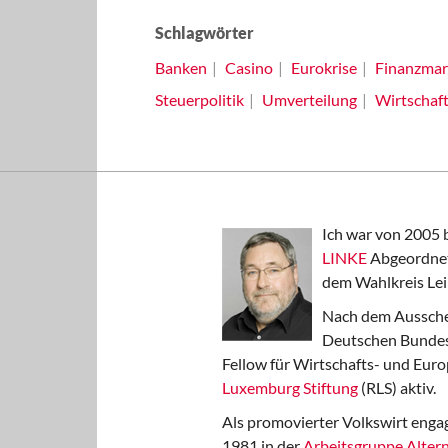
Schlagwörter
Banken
Casino
Eurokrise
Finanzmar
Steuerpolitik
Umverteilung
Wirtschaft
Ich war von 2005 
LINKE
Abgeordnet
dem Wahlkreis Lei
Nach dem Aussche
Deutschen Bundest
Fellow für Wirtschafts- und Euro
Luxemburg Stiftung
(RLS) aktiv.
Als promovierter Volkswirt engag
1981 in der
Arbeitsgruppe Altern