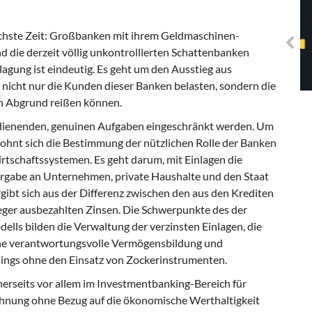
Solidarisches EUropa -
Mosaiklinke Perspektiven
öchste Zeit: Großbanken mit ihrem Geldmaschinen-
die derzeit völlig unkontrollierten Schattenbanken
lagung ist eindeutig. Es geht um den Ausstieg aus
 nicht nur die Kunden dieser Banken belasten, sondern die
en Abgrund reißen können.
dienenden, genuinen Aufgaben eingeschränkt werden. Um
ohnt sich die Bestimmung der nützlichen Rolle der Banken
rtschaftssystemen. Es geht darum, mit Einlagen die
ergabe an Unternehmen, private Haushalte und den Staat
gibt sich aus der Differenz zwischen den aus den Krediten
leger ausbezahlten Zinsen. Die Schwerpunkte des der
ls bilden die Verwaltung der verzinsten Einlagen, die
ne verantwortungsvolle Vermögensbildung und
dings ohne den Einsatz von Zockerinstrumenten.
erseits vor allem im Investmentbanking-Bereich für
hnung ohne Bezug auf die ökonomische Werthaltigkeit