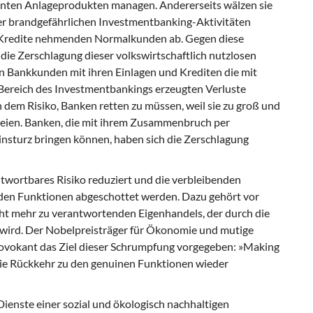
anten Anlageprodukten managen. Andererseits wälzen sie
er brandgefährlichen Investmentbanking-Aktivitäten
d Kredite nehmenden Normalkunden ab. Gegen diese
die Zerschlagung dieser volkswirtschaftlich nutzlosen
n Bankkunden mit ihren Einlagen und Krediten die mit
Bereich des Investmentbankings erzeugten Verluste
 dem Risiko, Banken retten zu müssen, weil sie zu groß und
efreien. Banken, die mit ihrem Zusammenbruch per
nsturz bringen können, haben sich die Zerschlagung
twortbares Risiko reduziert und die verbleibenden
den Funktionen abgeschottet werden. Dazu gehört vor
cht mehr zu verantwortenden Eigenhandels, der durch die
wird. Der Nobelpreisträger für Ökonomie und mutige
vokant das Ziel dieser Schrumpfung vorgegeben: »Making
die Rückkehr zu den genuinen Funktionen wieder
enste einer sozial und ökologisch nachhaltigen