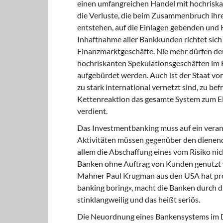
einen umfangreichen Handel mit hochrisk
die Verluste, die beim Zusammenbruch ihr
entstehen, auf die Einlagen gebenden un
Inhaftnahme aller Bankkunden richtet sich 
Finanzmarktgeschäfte. Nie mehr dürfen de
hochriskanten Spekulationsgeschäften im 
aufgebürdet werden. Auch ist der Staat von
zu stark international vernetzt sind, zu b
Kettenreaktion das gesamte System zum Ei
verdient.
Das Investmentbanking muss auf ein veran
Aktivitäten müssen gegenüber den dienen
allem die Abschaffung eines vom Risiko ni
Banken ohne Auftrag von Kunden genutzt 
Mahner Paul Krugman aus den USA hat pro
banking boring«, macht die Banken durch 
stinklangweilig und das heißt seriös.
Die Neuordnung eines Bankensystems im Di