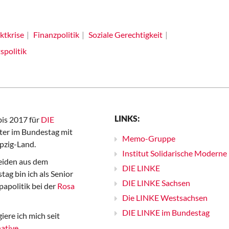
ktkrise
Finanzpolitik
Soziale Gerechtigkeit
spolitik
LINKS:
bis 2017 für
DIE
er im Bundestag mit
Memo-Gruppe
pzig-Land.
Institut Solidarische Moderne
iden aus dem
DIE LINKE
ag bin ich als Senior
DIE LINKE Sachsen
papolitik bei der
Rosa
Die LINKE Westsachsen
DIE LINKE im Bundestag
iere ich mich seit
ative