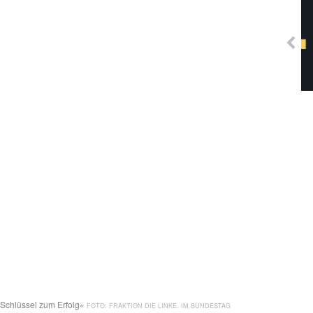
Solidarisches EUropa -
Mosaiklinke Perspektiven
n Schlüssel zum Erfolg«
FRAKTION DIE LINKE. IM BUNDESTAG