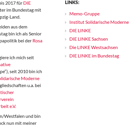
LINKS:
bis 2017 für
DIE
er im Bundestag mit
Memo-Gruppe
pzig-Land.
Institut Solidarische Moderne
iden aus dem
DIE LINKE
ag bin ich als Senior
DIE LINKE Sachsen
papolitik bei der
Rosa
Die LINKE Westsachsen
DIE LINKE im Bundestag
iere ich mich seit
ative
“), seit 2010 bin ich
Solidarische Moderne
gliedschaften u.a. bei
tischer
rverein
beit e.V.
n/Westfalen und bin
ock nun mit meiner