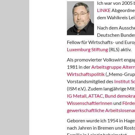
Ich war von 2005 
LINKE
Abgeordnet
dem Wahlkreis Lei
Nach dem Aussche
Deutschen Bundest
Fellow für Wirtschafts- und Euro
Luxemburg Stiftung
(RLS) aktiv.
Als promovierter Volkswirt engag
1981 in der
Arbeitsgruppe Altern
Wirtschaftspolitik
(„Memo-Gruppe
Vorstandsmitglied des
Institut 
(ISM e.V.). Zudem langjährige Mit
IG Metall
,
ATTAC
,
Bund demokra
WissenschaftlerInnen
und
Förde
gewerkschaftliche Arbeitslosenar
Geboren wurde ich 1954 in Hage
nach Jahren in Bremen und Rost
Familie in Leipzig beheimatet.