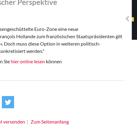
cher Perspektive
Solidarisches EUropa -
Mosaiklinke Perspektiven
risengeschüttelte Euro-Zone eine neue
ançois Hollande zum französischen Staatspräsidenten gilt
e«. Doch muss diese Option in weiteren politisch-
onkretisiert werden."
en Sie
hier online lesen
können
el versenden
Zum Seitenanfang