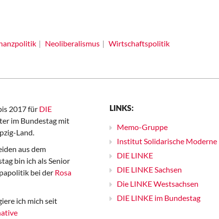
nanzpolitik
Neoliberalismus
Wirtschaftspolitik
LINKS:
bis 2017 für
DIE
er im Bundestag mit
Memo-Gruppe
pzig-Land.
Institut Solidarische Moderne
iden aus dem
DIE LINKE
ag bin ich als Senior
DIE LINKE Sachsen
papolitik bei der
Rosa
Die LINKE Westsachsen
DIE LINKE im Bundestag
iere ich mich seit
ative