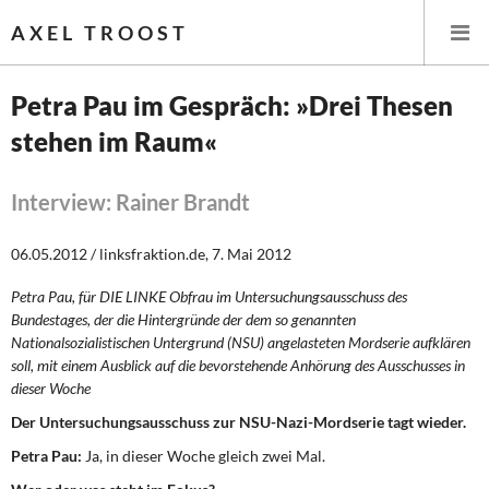
AXEL TROOST
Petra Pau im Gespräch: »Drei Thesen
stehen im Raum«
Startseite
Themen
Interview: Rainer Brandt
Leitlinien linker Wirtschafts- und Finanzpolitik
06.05.2012 / linksfraktion.de, 7. Mai 2012
Petra Pau, für DIE LINKE Obfrau im Untersuchungsausschuss des
Wirtschaftspolitik
Bundestages, der die Hintergründe der dem so genannten
Nationalsozialistischen Untergrund (NSU) angelasteten Mordserie aufklären
Steuer- und Finanzpolitik
soll, mit einem Ausblick auf die bevorstehende Anhörung des Ausschusses in
dieser Woche
Öffentliche Infrastruktur und Daseinsvorsorge
Der Untersuchungsausschuss zur NSU-Nazi-Mordserie tagt wieder.
Eurokrise und Griechenland
Petra Pau:
Ja, in dieser Woche gleich zwei Mal.