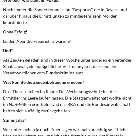
Wer oder was steht im Fokus?
DIE LINKE
Noch immer die Sonderkommission "Bosporus", die in Bayern und
darüber hinaus die Ermittlungen zu mindestens zehn Morden
Weitere Themen
koordinierte.
Memo-Gruppe
Ohne Erfolg!
Leider. Aber die Frage ist ja, warum?
Institut Solidarische Moderne
Und?
Als Zeugen geladen sind in dieser Woche unter anderen ein leitender
Rosa-Luxemburg-Stiftung
Staatsanwalt, ein maßgeblicher Verfassungsschützer und ein
Verantwortlicher vom Bundeskriminalamt.
Über mich
Was könnte die Zeugenbefragung ergeben?
Kontakt
Drei Thesen stehen im Raum: Der Verfassungsschutz hat die
Ermittler ins Leere laufen lassen. Die Staatsanwaltschaft wollte nicht
im Nazi-Milieu ermitteln. Und das BKA und die Bundesanwaltschaft
hätten sich auffällig zurückgehalten.
Stimmt das?
Wir untersuchen ja noch. Aber sagen wir mal vorsichtig so: Etliche
Medien berichten das, und ich habe derzeit aus meiner Kenntnis