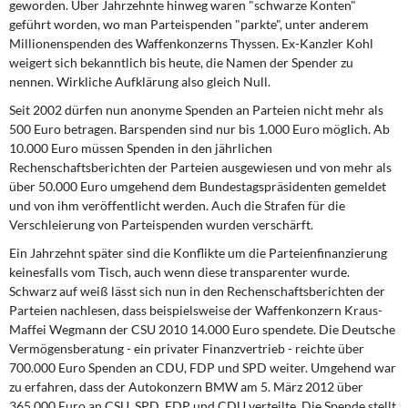
geworden. Über Jahrzehnte hinweg waren "schwarze Konten"
DIE LINKE
geführt worden, wo man Parteispenden "parkte", unter anderem
Millionenspenden des Waffenkonzerns Thyssen. Ex-Kanzler Kohl
Weitere Themen
weigert sich bekanntlich bis heute, die Namen der Spender zu
nennen. Wirkliche Aufklärung also gleich Null.
Memo-Gruppe
Seit 2002 dürfen nun anonyme Spenden an Parteien nicht mehr als
500 Euro betragen. Barspenden sind nur bis 1.000 Euro möglich. Ab
Institut Solidarische Moderne
10.000 Euro müssen Spenden in den jährlichen
Rechenschaftsberichten der Parteien ausgewiesen und von mehr als
Rosa-Luxemburg-Stiftung
über 50.000 Euro umgehend dem Bundestagspräsidenten gemeldet
und von ihm veröffentlicht werden. Auch die Strafen für die
Verschleierung von Parteispenden wurden verschärft.
Über mich
Ein Jahrzehnt später sind die Konflikte um die Parteienfinanzierung
keinesfalls vom Tisch, auch wenn diese transparenter wurde.
Kontakt
Schwarz auf weiß lässt sich nun in den Rechenschaftsberichten der
Parteien nachlesen, dass beispielsweise der Waffenkonzern Kraus-
Maffei Wegmann der CSU 2010 14.000 Euro spendete. Die Deutsche
Vermögensberatung - ein privater Finanzvertrieb - reichte über
700.000 Euro Spenden an CDU, FDP und SPD weiter. Umgehend war
zu erfahren, dass der Autokonzern BMW am 5. März 2012 über
365.000 Euro an CSU, SPD, FDP und CDU verteilte. Die Spende stellt