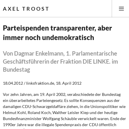
AXEL TROOST
Parteispenden transparenter, aber
immer noch undemokratisch
Startseite
Themen
Von Dagmar Enkelmann, 1. Parlamentarische
Geschäftsführerin der Fraktion DIE LINKE. im
Leitlinien linker Wirtschafts- und Finanzpolitik
Bundestag
Wirtschaftspolitik
18.04.2012 / linksfraktion.de, 18. April 2012
Steuer- und Finanzpolitik
Vor zehn Jahren, am 19. April 2002, verabschiedete der Bundestag
ein überarbeitetes Parteiengesetz. Es sollte Konsequenzen aus der
Öffentliche Infrastruktur und Daseinsvorsorge
damaligen CDU-Schwarzgeldaffäre ziehen, in die Unionspolitiker wie
Helmut Kohl, Roland Koch, Walther Leisler Kiep und der heutige
Bundesfinanzminister Wolfgang Schäuble verwickelt waren. Ende der
Eurokrise und Griechenland
1990er Jahre war die illegale Spendenpraxis der CDU öffentlich