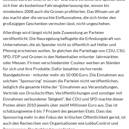
sich hier als kostenlose Fahrzeugüberlassung dar, wovon bis
mindestens 2008 auch die Grünen profitierten. Das Wissen um all
das macht aber die versuchte Einflussnahme, die sich hinter den
großzügigen Geschenken vermuten lässt, nicht ungeschehen.
Allerdings wird längst nicht jede Zuwendung an Parteien
veröffentlicht. Die Neuregelung beflügelte die Erfindungskraft von
Unternehmen, die als Spender nicht so öffentlich auf Heller und
Pfennig erscheinen wollen. So gleichen die Parteitage von CDU, CSU,
SPD, FDP und Grünen in den Nebenhallen mitunter Jahrmärkten
oder Messen. Firmen verschiedenster Couleur werben an Ständen
für sich und ihre Produkte. Dafür bezahlen sie horrende
Standgebühren - mitunter mehr als 50 000 Euro. Die Einnahmen aus
solchem "Sponsoring" müssen die Parteien nicht veröffentlichen,
lediglich die gesamte Höhe der "Einnahmen aus Veranstaltungen,
Vertrieb von Druckschriften, Veröffentlichungen und sonstiger mit
Einnahmen verbundener Tätigkeit". Bei CDU und SPD machte dieser
Posten allein 2010 jeweils über zwölf Millionen Euro aus. Das ist
schätzungsweise 6 bis 7 Prozent des gesamten Etats. Dass das
Sponsoring mehr in den Fokus der kritischen Öffentlichkeit geriet, ist
auch den Recherchen von Organisationen wie LobbyControl und