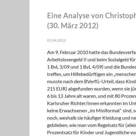
Eine Analyse von Christop
(30. März 2012)
03.04.2012
Am 9. Februar 2010 hatte das Bundesverfas
Arbeitslosengeld II und beim Sozialgeld für
1 BvL 3/09 und 1 BvL 4/09) und die Bundes
treffen, um Hilfebedürftigen ein „mensche
musste nach dem BVerfG-Urteil, dass Kind
215 EUR) abgefunden wurden, wenn sie jüng
6 bis 13 Jahre alt waren, und mit 80 Proze
Karlsruher Richter/innen erkannten im Unt
keine Erwachsenen „im Miniformat“ sind, 
noch, weshalb sie häufiger Kleidung und ne
geblieben, wie man vom Regelsatz für (all
Prozentsatz für Kinder und Jugendliche vo