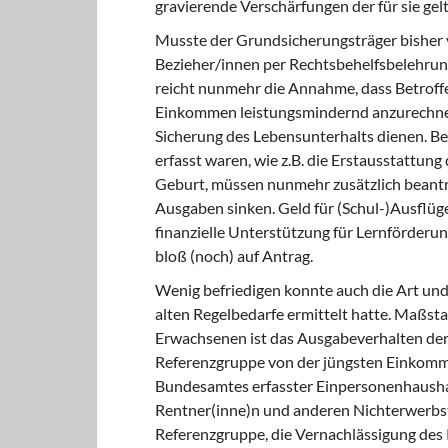
gravierende Verschärfungen der für sie g
Musste der Grundsicherungsträger bisher 
Bezieher/innen per Rechtsbehelfsbelehrun
reicht nunmehr die Annahme, dass Betroffe
Einkommen leistungsmindernd anzurechnen, 
Sicherung des Lebensunterhalts dienen. B
erfasst waren, wie z.B. die Erstausstattu
Geburt, müssen nunmehr zusätzlich beantra
Ausgaben sinken. Geld für (Schul-)Ausflüg
finanzielle Unterstützung für Lernförderu
bloß (noch) auf Antrag.
Wenig befriedigen konnte auch die Art und
alten Regelbedarfe ermittelt hatte. Maßs
Erwachsenen ist das Ausgabeverhalten der
Referenzgruppe von der jüngsten Einkomme
Bundesamtes erfasster Einpersonenhausha
Rentner(inne)n und anderen Nichterwerbst
Referenzgruppe, die Vernachlässigung des