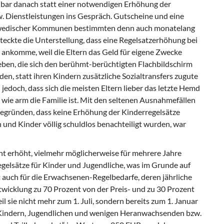
lbar danach statt einer notwendigen Erhöhung der
w. Dienstleistungen ins Gespräch. Gutscheine und eine
hwedischer Kommunen bestimmten denn auch monatelang
steckte die Unterstellung, dass eine Regelsatzerhöhung bei
t ankomme, weil die Eltern das Geld für eigene Zwecke
ben, die sich den berühmt-berüchtigten Flachbildschirm
n, statt ihren Kindern zusätzliche Sozialtransfers zugute
edoch, dass sich die meisten Eltern lieber das letzte Hemd
, wie arm die Familie ist. Mit den seltenen Ausnahmefällen
begründen, dass keine Erhöhung der Kinderregelsätze
rn und Kinder völlig schuldlos benachteiligt wurden, war
 erhöht, vielmehr möglicherweise für mehrere Jahre
egelsätze für Kinder und Jugendliche, was im Grunde auf
lt auch für die Erwachsenen-Regelbedarfe, deren jährliche
wicklung zu 70 Prozent von der Preis- und zu 30 Prozent
 sie nicht mehr zum 1. Juli, sondern bereits zum 1. Januar
n Kindern, Jugendlichen und wenigen Heranwachsenden bzw.