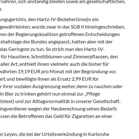
ähren, sich anständig kleiden sowie am gesellschaftlichen,
.
ngsgerichts, den Hartz-IV-Bezieher(inne)n ein
währleisten, wurde zwar in das SGB II hineingeschrieben,
e von der Regierungskoalition getroffenen Entscheidungen
ushaltslage des Bundes angepasst, hatten aber mit der
das Geringste zu tun. So strich man den Hartz-IV-
 für Haustiere, Schnittblumen und Zimmerpflanzen, den
ler Art, enthielt ihnen vielmehr auch die bisher für
währten 19,19 EUR pro Monat mit der Begründung vor,
, und bewilligte ihnen als Ersatz 2,99 EUR für
 ihrer sozialen Ausgrenzung weiter, denn zu rauchen oder
 Bier zu trinken gehört nun einmal zur „Pflege
text) und zur Alltagsnormalität in unserer Gesellschaft.
eringverdiener wegen der Neuberechnung seines Bedarfs
en die Betroffenen das Geld für Zigaretten an einer
er Leyen, die bei der Urteilsverkündung in Karlsruhe