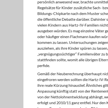
persönlich anwesend war, brachte unmitte
Regelsätze für Kinder zusätzliche Sach- bz
Bildungs-Chipkarte nach dem Muster sc
die öffentliche Debatte darüber. Dahinter 
vielen Kindern aus Hartz-IV-Familien nich
ausgeben würden. Es mag einzelne Väter ge
oder häufiger einen Flachmann kaufen würde
kommen zu lassen. Untersuchungen zeigen j
ausziehen, als ihre Kinder spüren zu lassen
„vergnügungssüchtiger“ Familienväter zu 
stattfinden sollte, womit alle übrigen Elte
perfide.
Gemäß der Neuberechnung überhaupt nicht
eingefroren werden sollten die Hartz-IV-R
ihre reale Kürzung hinauslief. Ähnliches gi
Anpassung künftig statt von der Rentenent
von der Nettolohnentwicklung abhängt, weil
erfolgt und 2010/11 ganz entfiel. Nur de