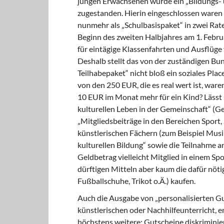
jungen Erwachsenen wurde ein „Bildungs- 
zugestanden. Hierin eingeschlossen waren 
nunmehr als „Schulbasispaket“ in zwei Rat
Beginn des zweiten Halbjahres am 1. Febru
für eintägige Klassenfahrten und Ausflüge
Deshalb stellt das von der zuständigen Bu
Teilhabepaket“ nicht bloß ein soziales Pla
von den 250 EUR, die es real wert ist, war
10 EUR im Monat mehr für ein Kind? Lässt s
kulturellen Leben in der Gemeinschaft“ (Ge
„Mitgliedsbeiträge in den Bereichen Sport, S
künstlerischen Fächern (zum Beispiel Musik
kulturellen Bildung“ sowie die Teilnahme 
Geldbetrag vielleicht Mitglied in einem Sp
dürftigen Mitteln aber kaum die dafür nöt
Fußballschuhe, Trikot o.Ä.) kaufen.
Auch die Ausgabe von „personalisierten Gu
künstlerischen oder Nachhilfeunterricht, 
höchstens weitere: Gutscheine diskriminie