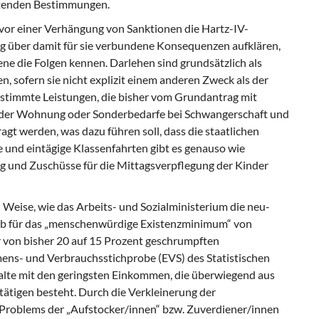
eltenden Bestimmungen.
vor einer Verhängung von Sanktionen die Hartz-IV-
g über damit für sie verbundene Konsequenzen aufklären,
ne die Folgen kennen. Darlehen sind grundsätzlich als
sofern sie nicht explizit einem anderen Zweck als der
estimmte Leistungen, die bisher vom Grundantrag mit
ng der Wohnung oder Sonderbedarfe bei Schwangerschaft und
gt werden, was dazu führen soll, dass die staatlichen
e und eintägige Klassenfahrten gibt es genauso wie
ng und Zuschüsse für die Mittagsverpflegung der Kinder
 Weise, wie das Arbeits- und Sozialministerium die neu-
tab für das „menschenwürdige Existenzminimum“ von
 von bisher 20 auf 15 Prozent geschrumpften
ns- und Verbrauchsstichprobe (EVS) des Statistischen
lte mit den geringsten Einkommen, die überwiegend aus
ätigen besteht. Durch die Verkleinerung der
 Problems der „Aufstocker/innen“ bzw. Zuverdiener/innen