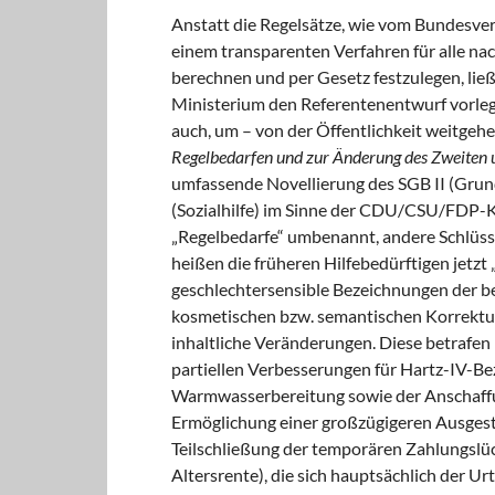
Anstatt die Regelsätze, wie vom Bundesver
einem transparenten Verfahren für alle nac
berechnen und per Gesetz festzulegen, ließ s
Ministerium den Referentenentwurf vorlegt
auch, um – von der Öffentlichkeit weitge
Regelbedarfen und zur Änderung des Zweiten 
umfassende Novellierung des SGB II (Grun
(Sozialhilfe) im Sinne der CDU/CSU/FDP-K
„Regelbedarfe“ umbenannt, andere Schlüsse
heißen die früheren Hilfebedürftigen jetz
geschlechtersensible Bezeichnungen der b
kosmetischen bzw. semantischen Korrektur
inhaltliche Veränderungen. Diese betrafen
partiellen Verbesserungen für Hartz-IV-Be
Warmwasserbereitung sowie der Anschaffu
Ermöglichung einer großzügigeren Ausgest
Teilschließung der temporären Zahlungslü
Altersrente), die sich hauptsächlich der Ur