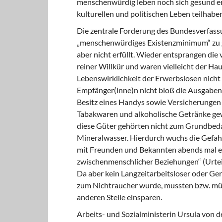
menschenwürdig leben noch sich gesund ern
kulturellen und politischen Leben teilhaben
Die zentrale Forderung des Bundesverfassu
„menschenwürdiges Existenzminimum“ zu ge
aber nicht erfüllt. Wieder entsprangen di
reiner Willkür und waren vielleicht der Ha
Lebenswirklichkeit der Erwerbslosen nicht 
Empfänger(inne)n nicht bloß die Ausgaben
Besitz eines Handys sowie Versicherungen al
Tabakwaren und alkoholische Getränke ge
diese Güter gehörten nicht zum Grundbedarf
Mineralwasser. Hierdurch wuchs die Gefahr
mit Freunden und Bekannten abends mal ein
zwischenmenschlicher Beziehungen“ (Urteils
Da aber kein Langzeitarbeitsloser oder G
zum Nichtraucher wurde, mussten bzw. müss
anderen Stelle einsparen.
Arbeits- und Sozialministerin Ursula von d