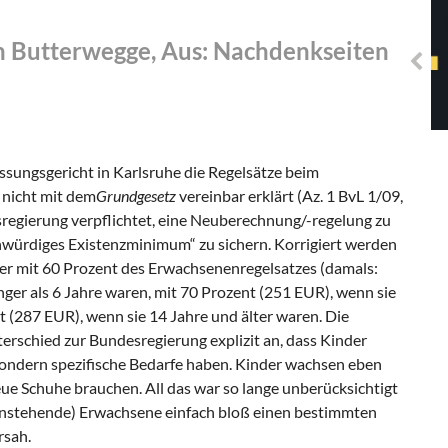
Solidarisches EUropa -
Mosaiklinke Perspektiven
h Butterwegge, Aus: Nachdenkseiten
sungsgericht in Karlsruhe die Regelsätze beim
 nicht mit dem
Grundgesetz
vereinbar erklärt (Az. 1 BvL 1/09,
regierung verpflichtet, eine Neuberechnung/-regelung zu
nwürdiges Existenzminimum“ zu sichern. Korrigiert werden
er mit 60 Prozent des Erwachsenenregelsatzes (damals:
er als 6 Jahre waren, mit 70 Prozent (251 EUR), wenn sie
nt (287 EUR), wenn sie 14 Jahre und älter waren. Die
erschied zur Bundesregierung explizit an, dass Kinder
sondern spezifische Bedarfe haben. Kinder wachsen eben
ue Schuhe brauchen. All das war so lange unberücksichtigt
einstehende) Erwachsene einfach bloß einen bestimmten
rsah.