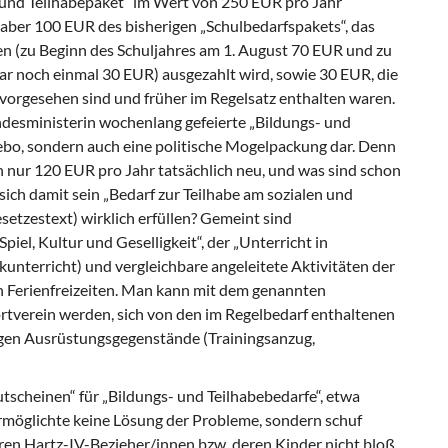
und Teilhabepaket“ im Wert von 250 EUR pro Jahr
aber 100 EUR des bisherigen „Schulbedarfspakets“, das
en (zu Beginn des Schuljahres am 1. August 70 EUR und zu
ar noch einmal 30 EUR) ausgezahlt wird, sowie 30 EUR, die
 vorgesehen sind und früher im Regelsatz enthalten waren.
ndesministerin wochenlang gefeierte „Bildungs- und
cebo, sondern auch eine politische Mogelpackung dar. Denn
en nur 120 EUR pro Jahr tatsächlich neu, und was sind schon
ich damit sein „Bedarf zur Teilhabe am sozialen und
setzestext) wirklich erfüllen? Gemeint sind
piel, Kultur und Geselligkeit“, der „Unterricht in
unterricht) und vergleichbare angeleitete Aktivitäten der
an Ferienfreizeiten. Man kann mit dem genannten
ortverein werden, sich von den im Regelbedarf enthaltenen
igen Ausrüstungsgegenstände (Trainingsanzug,
tscheinen“ für „Bildungs- und Teilhabebedarfe“, etwa
ermöglichte keine Lösung der Probleme, sondern schuf
ren Hartz-IV-Bezieher/innen bzw. deren Kinder nicht bloß,