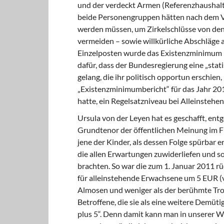
und der verdeckt Armen (Referenzhaushalt
beide Personengruppen hätten nach dem Ve
werden müssen, um Zirkelschlüsse von de
vermeiden – sowie willkürliche Abschläge 
Einzelposten wurde das Existenzminimum re
dafür, dass der Bundesregierung eine „sta
gelang, die ihr politisch opportun erschien,
„Existenzminimumbericht“ für das Jahr 20
hatte, ein Regelsatzniveau bei Alleinstehe
Ursula von der Leyen hat es geschafft, en
Grundtenor der öffentlichen Meinung im Frü
jene der Kinder, als dessen Folge spürbar 
die allen Erwartungen zuwiderliefen und so
brachten. So war die zum 1. Januar 2011 r
für alleinstehende Erwachsene um 5 EUR (
Almosen und weniger als der berühmte Trop
Betroffene, die sie als eine weitere Demü
plus 5“. Denn damit kann man in unserer 