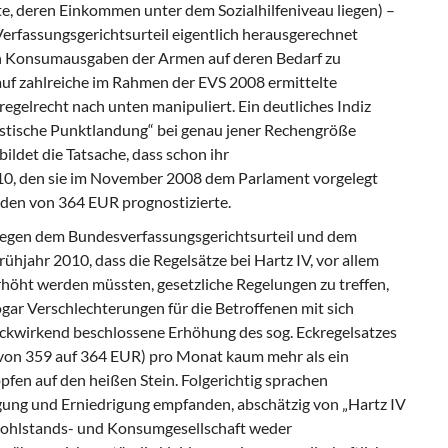
e, deren Einkommen unter dem Sozialhilfeniveau liegen) –
rfassungsgerichtsurteil eigentlich herausgerechnet
n Konsumausgaben der Armen auf deren Bedarf zu
auf zahlreiche im Rahmen der EVS 2008 ermittelte
gelrecht nach unten manipuliert. Ein deutliches Indiz
tistische Punktlandung“ bei genau jener Rechengröße
 bildet die Tatsache, dass schon ihr
10, den sie im November 2008 dem Parlament vorgelegt
nden von 364 EUR prognostizierte.
tgegen dem Bundesverfassungsgerichtsurteil und dem
hjahr 2010, dass die Regelsätze bei Hartz IV, vor allem
erhöht werden müssten, gesetzliche Regelungen zu treffen,
gar Verschlechterungen für die Betroffenen mit sich
ückwirkend beschlossene Erhöhung des sog. Eckregelsatzes
von 359 auf 364 EUR) pro Monat kaum mehr als ein
fen auf den heißen Stein. Folgerichtig sprachen
tigung und Erniedrigung empfanden, abschätzig von „Hartz IV
Wohlstands- und Konsumgesellschaft weder