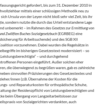
fassungsgericht gefordert, bis zum 31. Dezember 2010 in
hvollziehbar mittels einer schlüssigen Methodik neu zu
ich Ursula von der Leyen nicht bloß sehr viel Zeit, bis ihr
e, sondern nutzte die durch das Urteil entstandene Lage
hend unbemerkt – im Rahmen des
Gesetzes zur Ermittlung von
und Zwölften Buches Sozialgesetzbuch
(EGRBEG) eine
dsicherung für Arbeitsuchende) und des SGB XII
oalition vorzunehmen. Dabei wurden die Regelsätze in
lbegriffe im bisherigen Gesetzestext modernisiert – so
t „Leistungsberechtigte“ – und durchgehend
etroffenen Personen eingeführt. Außer solchen eher
en, die überwiegend zu begrüßen waren, gab es zahlreiche
 neben sinnvollen Präzisierungen des Gesetzestextes und
zieher/innen (z.B. Übernahme der Kosten für die
ngs- und Reparaturkosten für orthopädische Schuhe,
altung der Residenzpflicht von Leistungsberechtigten und
cke beim Übergang von Langzeitarbeitslosen zur
teilspraxis von Sozialgerichten verdankten, auch