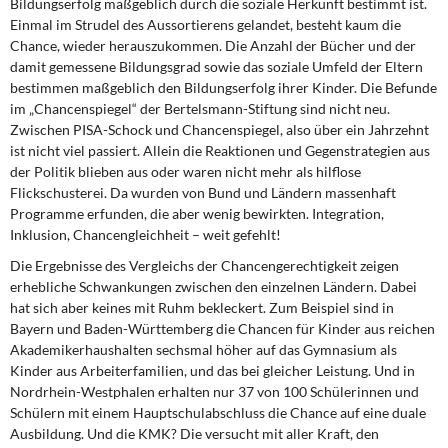
Bildungserfolg maßgeblich durch die soziale Herkunft bestimmt ist.
DIE LINKE
Einmal im Strudel des Aussortierens gelandet, besteht kaum die
Chance, wieder herauszukommen. Die Anzahl der Bücher und der
Weitere Themen
damit gemessene Bildungsgrad sowie das soziale Umfeld der Eltern
bestimmen maßgeblich den Bildungserfolg ihrer Kinder. Die Befunde
Memo-Gruppe
im „Chancenspiegel“ der Bertelsmann-Stiftung sind nicht neu.
Zwischen PISA-Schock und Chancenspiegel, also über ein Jahrzehnt
ist nicht viel passiert. Allein die Reaktionen und Gegenstrategien aus
Institut Solidarische Moderne
der Politik blieben aus oder waren nicht mehr als hilflose
Flickschusterei. Da wurden von Bund und Ländern massenhaft
Rosa-Luxemburg-Stiftung
Programme erfunden, die aber wenig bewirkten. Integration,
Inklusion, Chancengleichheit – weit gefehlt!
Über mich
Die Ergebnisse des Vergleichs der Chancengerechtigkeit zeigen
erhebliche Schwankungen zwischen den einzelnen Ländern. Dabei
Kontakt
hat sich aber keines mit Ruhm bekleckert. Zum Beispiel sind in
Bayern und Baden-Württemberg die Chancen für Kinder aus reichen
Akademikerhaushalten sechsmal höher auf das Gymnasium als
Kinder aus Arbeiterfamilien, und das bei gleicher Leistung. Und in
Nordrhein-Westphalen erhalten nur 37 von 100 Schülerinnen und
Schülern mit einem Hauptschulabschluss die Chance auf eine duale
Ausbildung. Und die KMK? Die versucht mit aller Kraft, den