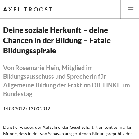
AXEL TROOST
Deine soziale Herkunft – deine
Chancen in der Bildung – Fatale
Startseite
Bildungsspirale
Themen
Von Rosemarie Hein, Mitglied im
Leitlinien linker Wirtschafts- und Finanzpolitik
Bildungsausschuss und Sprecherin für
Allgemeine Bildung der Fraktion DIE LINKE. im
Wirtschaftspolitik
Bundestag
Steuer- und Finanzpolitik
14.03.2012 / 13.03.2012
Öffentliche Infrastruktur und Daseinsvorsorge
Da ist er wieder, der Aufschrei der Gesellschaft. Nun tönt es in aller
Eurokrise und Griechenland
Munde, dass in der von Schavan ausgerufenen Bildungsrepublik der