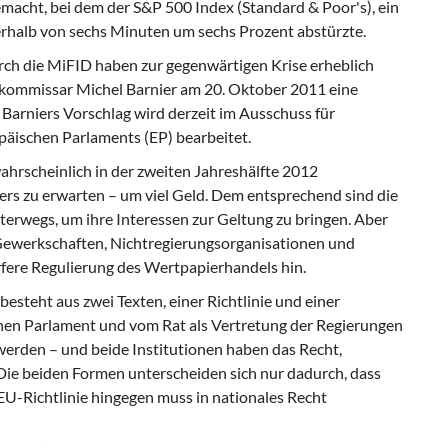
macht, bei dem der S&P 500 Index (Standard & Poor's), ein
erhalb von sechs Minuten um sechs Prozent abstürzte.
rch die MiFID haben zur gegenwärtigen Krise erheblich
kommissar Michel Barnier am 20. Oktober 2011 eine
Barniers Vorschlag wird derzeit im Ausschuss für
äischen Parlaments (EP) bearbeitet.
ahrscheinlich in der zweiten Jahreshälfte 2012
ders zu erwarten – um viel Geld. Dem entsprechend sind die
erwegs, um ihre Interessen zur Geltung zu bringen. Aber
: Gewerkschaften, Nichtregierungsorganisationen und
rfere Regulierung des Wertpapierhandels hin.
steht aus zwei Texten, einer Richtlinie und einer
en Parlament und vom Rat als Vertretung der Regierungen
werden – und beide Institutionen haben das Recht,
e beiden Formen unterscheiden sich nur dadurch, dass
EU-Richtlinie hingegen muss in nationales Recht