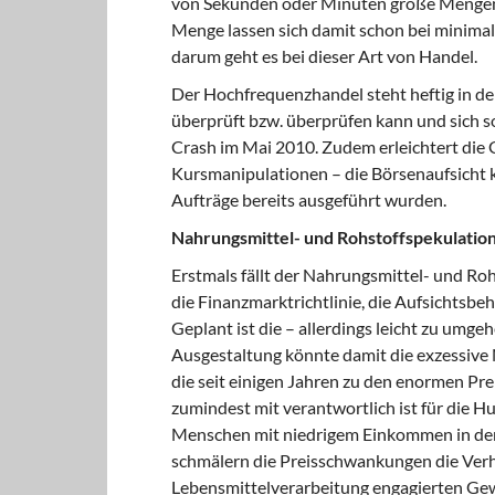
von Sekunden oder Minuten große Mengen
Menge lassen sich damit schon bei minima
darum geht es bei dieser Art von Handel.
Der Hochfrequenzhandel steht heftig in der
überprüft bzw. überprüfen kann und sich 
Crash im Mai 2010. Zudem erleichtert die G
Kursmanipulationen – die Börsenaufsicht 
Aufträge bereits ausgeführt wurden.
Nahrungsmittel- und Rohstoffspekulatio
Erstmals fällt der Nahrungsmittel- und R
die Finanzmarktrichtlinie, die Aufsichtsbe
Geplant ist die – allerdings leicht zu umge
Ausgestaltung könnte damit die exzessive
die seit einigen Jahren zu den enormen P
zumindest mit verantwortlich ist für die H
Menschen mit niedrigem Einkommen in der
schmälern die Preisschwankungen die Verh
Lebensmittelverarbeitung engagierten Ge