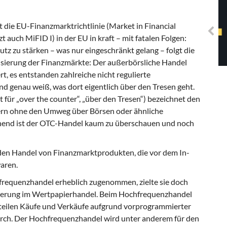
Solidarisches EUropa -
Mosaiklinke Perspektiven
t die EU-Finanzmarktrichtlinie (Market in Financial
t auch MiFID I) in der EU in kraft – mit fatalen Folgen:
 zu stärken – was nur eingeschränkt gelang – folgt die
isierung der Finanzmärkte: Der außerbörsliche Handel
rt, es entstanden zahlreiche nicht regulierte
d genau weiß, was dort eigentlich über den Tresen geht.
für „over the counter“, „über den Tresen“) bezeichnet den
ern ohne den Umweg über Börsen oder ähnliche
chend ist der OTC-Handel kaum zu überschauen und noch
 den Handel von Finanzmarktprodukten, die vor dem In-
aren.
hfrequenzhandel erheblich zugenommen, zielte sie doch
igerung im Wertpapierhandel. Beim Hochfrequenzhandel
eilen Käufe und Verkäufe aufgrund vorprogrammierter
rch. Der Hochfrequenzhandel wird unter anderem für den