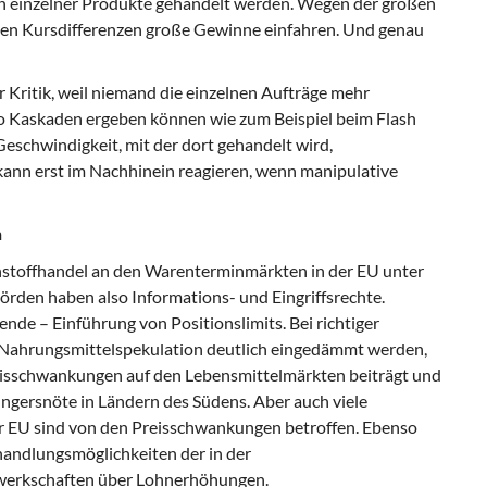
 einzelner Produkte gehandelt werden. Wegen der großen
len Kursdifferenzen große Gewinne einfahren. Und genau
 Kritik, weil niemand die einzelnen Aufträge mehr
so Kaskaden ergeben können wie zum Beispiel beim Flash
eschwindigkeit, mit der dort gehandelt wird,
kann erst im Nachhinein reagieren, wenn manipulative
n
ohstoffhandel an den Warenterminmärkten in der EU unter
hörden haben also Informations- und Eingriffsrechte.
hende – Einführung von Positionslimits. Bei richtiger
 Nahrungsmittelspekulation deutlich eingedämmt werden,
reisschwankungen auf den Lebensmittelmärkten beiträgt und
ungersnöte in Ländern des Südens. Aber auch viele
 EU sind von den Preisschwankungen betroffen. Ebenso
andlungsmöglichkeiten der in der
werkschaften über Lohnerhöhungen.