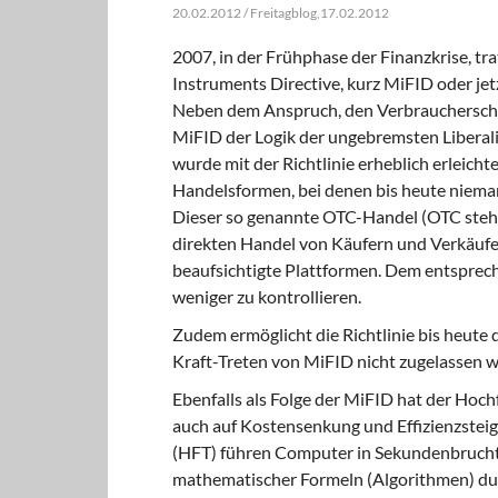
20.02.2012 / Freitagblog,17.02.2012
2007, in der Frühphase der Finanzkrise, tra
Instruments Directive, kurz MiFID oder jetz
Neben dem Anspruch, den Verbraucherschutz
MiFID der Logik der ungebremsten Liberal
wurde mit der Richtlinie erheblich erleichte
Handelsformen, bei denen bis heute nieman
Dieser so genannte OTC-Handel (OTC steht 
direkten Handel von Käufern und Verkäuf
beaufsichtigte Plattformen. Dem entspre
weniger zu kontrollieren.
Zudem ermöglicht die Richtlinie bis heute
Kraft-Treten von MiFID nicht zugelassen w
Ebenfalls als Folge der MiFID hat der Hoc
auch auf Kostensenkung und Effizienzste
(HFT) führen Computer in Sekundenbrucht
mathematischer Formeln (Algorithmen) du