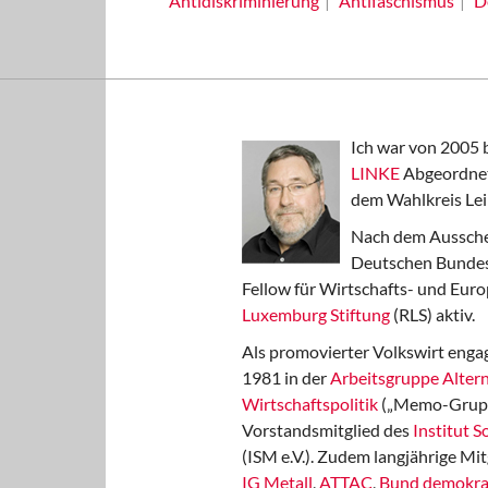
Antidiskriminierung
Antifaschismus
D
Ich war von 2005 
LINKE
Abgeordnet
dem Wahlkreis Lei
Nach dem Aussche
Deutschen Bundest
Fellow für Wirtschafts- und Euro
Luxemburg Stiftung
(RLS) aktiv.
Als promovierter Volkswirt engag
1981 in der
Arbeitsgruppe Altern
Wirtschaftspolitik
(„Memo-Gruppe
Vorstandsmitglied des
Institut 
(ISM e.V.). Zudem langjährige Mit
IG Metall
,
ATTAC
,
Bund demokra