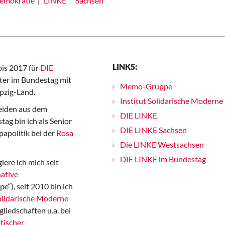
emokratie
LINKE
Sachsen
LINKS:
bis 2017 für
DIE
er im Bundestag mit
Memo-Gruppe
pzig-Land.
Institut Solidarische Moderne
iden aus dem
DIE LINKE
ag bin ich als Senior
DIE LINKE Sachsen
papolitik bei der
Rosa
Die LINKE Westsachsen
DIE LINKE im Bundestag
iere ich mich seit
ative
“), seit 2010 bin ich
Solidarische Moderne
gliedschaften u.a. bei
tischer