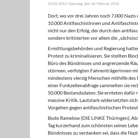
19.02.2012 / Samstag, den 18. Februar 2012
Dort, wo vor drei Jahren noch 7.000 Nazis 
10.000 Antifaschistinnen und Antifaschiste
nicht nur den Erfolg, der durch den antifa
sondern kritisierten vor allem die „sächsisc
Ermittlungsbehörden und Regierung hatten
Protest zu kriminalisieren. Sie stellten Bl
Büro des Bündnisses und angrenzende Räu
stürmen, verfolgten FahnenträgerInnen mi
mindestens vierzig Menschen mithilfe des P
einer Funkzellenabfrage sammelten sie rec
50.000 Bestandsdaten. Sie ernteten dafür 
massive Kritik. Lautstark widersetzten si
Vorgehen gegen antifaschistischen Protest
Bodo Ramelow (DIE LINKE Thüringen), Absc
Tag kurzerhand zum schönsten seines Leben
Bündnisses zu verdanken sei, dass die Nazi