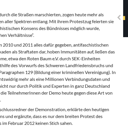
Solidarisches EUropa -
Mosaiklinke Perspektiven
durch die Straßen marschierten, zogen heute mehr als
n aller Spektren entlang. Mit ihrem Protestzug feierten sie
schistischen Konsens des Bündnisses möglich wurde,
hen Verhältnisse“.
 2010 und 2011 alles dafür gegeben, antifaschistischen
ockaden als Straftaten dar, hoben Immunitäten auf, ließen das
me, etwa den Roten Baum e.V. durch SEK-Einheiten
thilfe des Vorwurfs des Schweren Landfriedensbruchs und
aragraphen 129 (Bildung einer kriminellen Vereinigung). In
htswidrig mehr als eine Millionen Verbindungsdaten und
nicht nur durch Politik und Experten in ganz Deutschland
ch die TeilnehmerInnen der Demo heute gegen diese Art von
.
hlussredner der Demonstration, erklärte den heutigen
s und ergänzte, dass es nur dem breiten Protest des
s im Februar 2012 keinen Stich sahen.