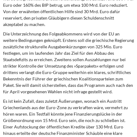
Euro oder 160% des BIP betrug, um etwa 100 Mrd. Euro reduziert.
Von der erwähnten öffentlichen Hilfe sind 30 Mrd. Euro dafür
reserviert, den privaten Gläubigern diesen Schuldenschnitt
akzeptabel zu machen.
Die Unterzeichnung des Folgeabkommens
wird von der EU an
weitere Bedingungen geknüpft. Erstens soll die griechische Regierung
zusätzliche strukturelle Ausgabenkürzungen von 325 Mio. Euro
festlegen, um im laufenden Jahr das Ziel für den Abbau des
Staatsdefizits zu erreichen. Zweitens sollen Auszahlungen nur bei
strikter Kontrolle der Umsetzung des »Sparpakets« erfolgen und
drittens verlangt die Euro-Gruppe weiterhin ein klares, schriftliches
Bekenntnis der Führer der griechischen Koalitionsparteien zum
Paket. Sie will damit sicherstellen, dass das Programm auch nach den
für April vorgesehenen Wahlen nicht infrage gestellt wird.
Es ist kein Zufall,
dass zuletzt Äußerungen, wonach ein Austritt
Griechenlands aus der Euro-Zone zu verkraften wäre, vermehrt zu
hören waren. Ein Testfall könnte jene Finanzierungslücke in der
Größenordnung von 15 Mrd. Euro sein, die noch zu schließen ist.
Einer Aufstockung der öffentlichen Kredite über 130 Mrd. Euro
hinaus erteilte der deutsche Finanzminister Schäuble eine klare