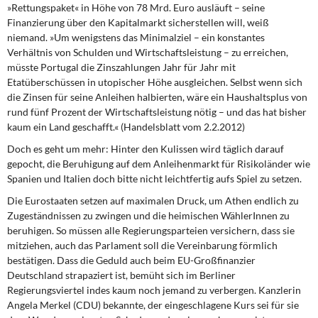
»Rettungspaket« in Höhe von 78 Mrd. Euro ausläuft – seine
Finanzierung über den Kapitalmarkt sicherstellen will, weiß
niemand. »Um wenigstens das Minimalziel – ein konstantes
Verhältnis von Schulden und Wirtschaftsleistung – zu erreichen,
müsste Portugal die Zinszahlungen Jahr für Jahr mit
Etatüberschüssen in utopischer Höhe ausgleichen. Selbst wenn sich
die Zinsen für seine Anleihen halbierten, wäre ein Haushaltsplus von
rund fünf Prozent der Wirtschaftsleistung nötig – und das hat bisher
kaum ein Land geschafft.« (Handelsblatt vom 2.2.2012)
Doch es geht um mehr:
Hinter den Kulissen wird täglich darauf
gepocht, die Beruhigung auf dem Anleihenmarkt für Risikoländer wie
Spanien und Italien doch bitte nicht leichtfertig aufs Spiel zu setzen.
Die Eurostaaten setzen auf maximalen Druck,
um Athen endlich zu
Zugeständnissen zu zwingen und die heimischen WählerInnen zu
beruhigen. So müssen alle Regierungsparteien versichern, dass sie
mitziehen, auch das Parlament soll die Vereinbarung förmlich
bestätigen. Dass die Geduld auch beim EU-Großfinanzier
Deutschland strapaziert ist, bemüht sich im Berliner
Regierungsviertel indes kaum noch jemand zu verbergen. Kanzlerin
Angela Merkel (CDU) bekannte, der eingeschlagene Kurs sei für sie