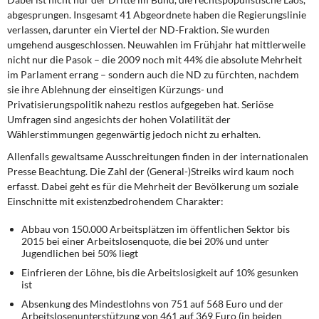
DIE LINKE
abgesprungen. Insgesamt 41 Abgeordnete haben die Regierungslinie
verlassen, darunter ein Viertel der ND-Fraktion. Sie wurden
Weitere Themen
umgehend ausgeschlossen. Neuwahlen im Frühjahr hat mittlerweile
nicht nur die Pasok – die 2009 noch mit 44% die absolute Mehrheit
Memo-Gruppe
im Parlament errang – sondern auch die ND zu fürchten, nachdem
sie ihre Ablehnung der einseitigen Kürzungs- und
Privatisierungspolitik nahezu restlos aufgegeben hat. Seriöse
Institut Solidarische Moderne
Umfragen sind angesichts der hohen Volatilität der
Wählerstimmungen gegenwärtig jedoch nicht zu erhalten.
Rosa-Luxemburg-Stiftung
Allenfalls gewaltsame Ausschreitungen
finden in der internationalen
Presse Beachtung. Die Zahl der (General-)Streiks wird kaum noch
Über mich
erfasst. Dabei geht es für die Mehrheit der Bevölkerung um soziale
Einschnitte mit existenzbedrohendem Charakter:
Kontakt
Abbau von 150.000 Arbeitsplätzen im öffentlichen Sektor bis
2015 bei einer Arbeitslosenquote, die bei 20% und unter
Jugendlichen bei 50% liegt
Einfrieren der Löhne, bis die Arbeitslosigkeit auf 10% gesunken
ist
Absenkung des Mindestlohns von 751 auf 568 Euro und der
Arbeitslosenunterstützung von 461 auf 369 Euro (in beiden