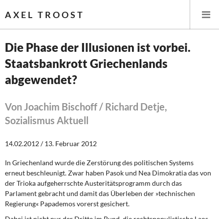
AXEL TROOST
Die Phase der Illusionen ist vorbei.
Staatsbankrott Griechenlands
Startseite
abgewendet?
Themen
Von Joachim Bischoff / Richard Detje,
Leitlinien linker Wirtschafts- und Finanzpolitik
Sozialismus Aktuell
Wirtschaftspolitik
14.02.2012 / 13. Februar 2012
Steuer- und Finanzpolitik
In Griechenland wurde die Zerstörung des politischen Systems
erneut beschleunigt. Zwar haben Pasok und Nea Dimokratia das von
Öffentliche Infrastruktur und Daseinsvorsorge
der Trioka aufgeherrschte Austeritätsprogramm durch das
Parlament gebracht und damit das Überleben der »technischen
Eurokrise und Griechenland
Regierung« Papademos vorerst gesichert.
Dabei ist nicht nur der Dritte im Bund,
die rechtspopulistische Laos,