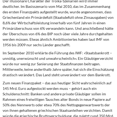
Der illusionäre Charakter der Troika-Szenarien
wird immer
deutlicher. Im Basisszenario vom Mai 2010, das im Zusammenhang
des ersten Finanzpakts aufgestellt wurde, wurde angenommen, dass
Griechenland ein Primärdefizit (Staatsdefizit ohne Zinsausgaben) von
8,6% der Wirtschaftsleistung innerhalb von fünf Jahren in einen
Primärüberschuss von 6% verwandeln kann. Und anschließend hätte
der Überschuss von 6% des BIP noch über viele Jahre durchgehalten
werden müssen. Etwas ähnlich Ambitioniertes haben laut IMF von
1956 bis 2009 nur sechs Länder geschafft.
Im September 2010 erklärte die Führung des IWF:
»Staatsbankrott –
unnötig, unerwünscht und unwahrscheinlich«. Ein Gläubigerverzicht
würde nur wenig zur Sanierung der Staatsfinanzen beitragen.
Mittlerweile, keine anderthalb Jahre später, hat sich die Einschätzung
drastisch verändert. Das Land steht unverändert vor dem Bankrott.
Zum neuen Finanzpaket
– das aus heutiger Sicht wahrscheinlich auf
145 Mrd. Euro aufgestockt werden muss – gehört auch ein
Schuldenschnitt: Banken und andere private Gläubiger sollen im
Rahmen eines freiwilligen Tausches alter Bonds in neue Papiere auf
50% des Nennwerts oder etwa 70% des Nettogegenwartswerts der
von ihnen gehaltenen griechischen Staatsanleihen verzichten. Damit
würde die griechische Bruttoverschuldung, die zuletzt rund 350 Mrd.