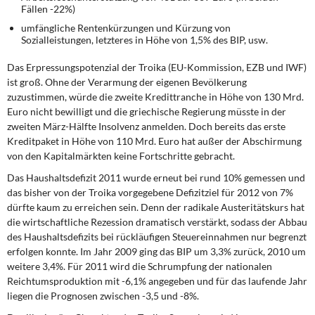
Fällen -22%)
umfängliche Rentenkürzungen und Kürzung von
Sozialleistungen, letzteres in Höhe von 1,5% des BIP, usw.
Das Erpressungspotenzial der Troika
(EU-Kommission, EZB und IWF)
ist groß. Ohne der Verarmung der eigenen Bevölkerung
zuzustimmen, würde die zweite Kredittranche in Höhe von 130 Mrd.
Euro nicht bewilligt und die griechische Regierung müsste in der
zweiten März-Hälfte Insolvenz anmelden. Doch bereits das erste
Kreditpaket in Höhe von 110 Mrd. Euro hat außer der Abschirmung
von den Kapitalmärkten keine Fortschritte gebracht.
Das Haushaltsdefizit 2011 wurde erneut
bei rund 10% gemessen und
das bisher von der Troika vorgegebene Defizitziel für 2012 von 7%
dürfte kaum zu erreichen sein. Denn der radikale Austeritätskurs hat
die wirtschaftliche Rezession dramatisch verstärkt, sodass der Abbau
des Haushaltsdefizits bei rückläufigen Steuereinnahmen nur begrenzt
erfolgen konnte. Im Jahr 2009 ging das BIP um 3,3% zurück, 2010 um
weitere 3,4%. Für 2011 wird die Schrumpfung der nationalen
Reichtumsproduktion mit -6,1% angegeben und für das laufende Jahr
liegen die Prognosen zwischen -3,5 und -8%.