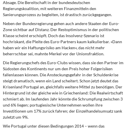
Absage. Die Bereitschaft in der bundesdeutschen
Regierungskoalition, mit weiteren Finanzmitteln den
Sanierungsprozess zu begleiten, ist drastisch zurückgegangen.
Neben der Bundesregierung
gehen auch andere Staaten der Euro-
Zone sichtbar auf Distanz. Der Restoptimismus in der politischen
Klasse scheint erschöpft. Doch das Insolvenz-Szenario ist
hochriskant, die Pleite des Euro-Partners kaum kalkulierbar. »Dann
haben wir ein Haftungsrisiko am Hacken«, das nicht mehr
beherrschbar sei, mahnte Merkel vor der Unionsfraktion.
Die Regierungschefs des Euro-Clubs wissen,
dass sie den Partner im
Südosten des Kontinents nur um den Preis hoher Folgerisiken
fallenlassen können. Die Ansteckungsgefahr in der Schuldenkrise
steigt dramatisch, wenn ein Land scheitert. Schon jetzt deutet das
Krisenland Portugal an, gleichfalls weitere Mittel zu benötigen. Der
Hintergrund ist der gleiche wie in Griechenland: Die Realwirtschaft
schmiert ab. Im laufenden Jahr könnte die Schrumpfung zwischen 3
und 6% liegen; portugiesische Unternehmen wollen ihre
Investitionen um 17% zurück fahren; der Einzelhandelsumsatz sank
zuletzt um 9%.
Wie Portugal unter diesen Bedingungen
2014 – wenn das