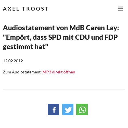
AXEL TROOST
Audiostatement von MdB Caren Lay:
"Empört, dass SPD mit CDU und FDP
Startseite
gestimmt hat"
Themen
12.02.2012
Leitlinien linker Wirtschafts- und Finanzpolitik
Zum Audiostatement:
MP3 direkt öffnen
Wirtschaftspolitik
Steuer- und Finanzpolitik
Öffentliche Infrastruktur und Daseinsvorsorge
Eurokrise und Griechenland