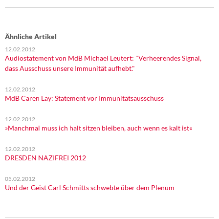
DIE LINKE
Weitere Themen
Ähnliche Artikel
12.02.2012
Memo-Gruppe
Audiostatement von MdB Michael Leutert: "Verheerendes Signal,
dass Ausschuss unsere Immunität aufhebt."
Institut Solidarische Moderne
12.02.2012
MdB Caren Lay: Statement vor Immunitätsausschuss
Rosa-Luxemburg-Stiftung
12.02.2012
Über mich
»Manchmal muss ich halt sitzen bleiben, auch wenn es kalt ist«
Kontakt
12.02.2012
DRESDEN NAZIFREI 2012
05.02.2012
Und der Geist Carl Schmitts schwebte über dem Plenum