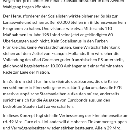
wegen der proklamierten Finanztransaktionssteuer in den zweiten
DIE LINKE
Wahlgang tragen könnten.
Der Herausforderer der Sozialisten
wirkte bisher seriös bis zur
Weitere Themen
Langeweile und schien außer 60.000 Stellen im Bildungswesen kein
Programm zu haben. Und visionär wie etwa Mitterands 110
Memo-Gruppe
Maßnahmen im Jahr 1981 sind seine jetzt angekündigten 60
Überlegungen auch nicht. Kein Sozialismus in den Farben
Institut Solidarische Moderne
Frankreichs, keine Verstaatlichungen, keine Wirtschaftslenkung
stehen auf dem Zettel von François Hollande. Ihm wird eher die
Vollendung des »Bad Godesberg« der französischen PS unterstellt,
Rosa-Luxemburg-Stiftung
gleichwohl begeisterte er 10.000 Anhänger mit einer fulminanten
Rede zur Lage der Nation.
Über mich
Im Zentrum steht für ihn
die »Spirale des Sparens, die die Krise
verschlimmert«. Einerseits gehe es zukünftig darum, dass die EZB
Kontakt
massiv europäische Staatsanleihen aufkaufen müsse, anderseits
spricht er sich für die Ausgabe von Eurobonds aus, um den
bedrohten Staaten Luft zu verschaffen.
In dieses Konzept fügt sich
die Verbesserung der Einnahmenseite um
rd. 49 Mrd. Euro ein. Hollande will die oberen Einkommensgruppen
und Vermögensbesitzer wieder stärker besteuern. Allein 29 Mrd.