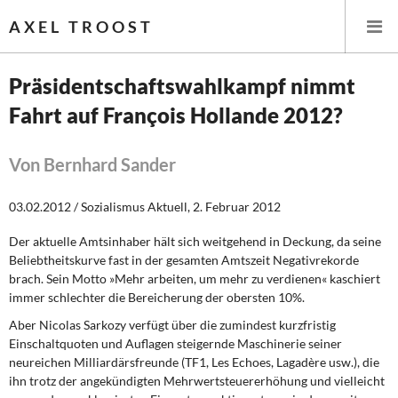
AXEL TROOST
Präsidentschaftswahlkampf nimmt
Fahrt auf François Hollande 2012?
Startseite
Themen
Von Bernhard Sander
Leitlinien linker Wirtschafts- und Finanzpolitik
03.02.2012 / Sozialismus Aktuell, 2. Februar 2012
Der aktuelle Amtsinhaber hält sich weitgehend in Deckung, da seine
Wirtschaftspolitik
Beliebtheitskurve fast in der gesamten Amtszeit Negativrekorde
brach. Sein Motto »Mehr arbeiten, um mehr zu verdienen« kaschiert
Steuer- und Finanzpolitik
immer schlechter die Bereicherung der obersten 10%.
Aber Nicolas Sarkozy verfügt
über die zumindest kurzfristig
Öffentliche Infrastruktur und Daseinsvorsorge
Einschaltquoten und Auflagen steigernde Maschinerie seiner
neureichen Milliardärsfreunde (TF1, Les Echoes, Lagadère usw.), die
Eurokrise und Griechenland
ihn trotz der angekündigten Mehrwertsteuererhöhung und vielleicht