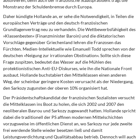
absolvieren, denn auch der französische Staatspräsident trägt die
Monstranz der Schuldenbremse durch Europa.
Daher kündigte Hollande an,
er sehe die Notwendigkeit, in Teilen die
europäischen Verträge und den deutsch-französischen
Grundlagenvertrag neu zu verhandeln. Die Wettbewerbsfähigkeit des
»Klassenbesten« (Finanzminister Baroin) und die diktatorischen
Vorschläge gegenüber Griechenland lehren die Franzosen das
Fürchten. Medien-Intellektuelle wie Emanuell Todd sprechen von der
deutschen »Neigung zur irrationalen Obstination«. Sollte sich diese
Frage zuspitzen, bedeutet das Wasser auf die Mühlen des
protektionistischen Anti-EU-Diskurses, wie ihn die Nationale Front
ausbaut. Hollande buchstabiert den Mittelklassen einen anderen
Weg, der scheinbar geringere Kosten verursacht als der Niedergang,
den Sarkozy zugunsten der oberen 10% organisiert hat.
Der Präsidentschaftskandidat
der französischen Sozialisten versucht
die Mittelklassen ins Boot zu holen, die sich 2002 und 2007 den
neoliberalen Bayrou und Sarkozy zugewandt hatten. Hollande spricht
dabei die traditionell der PS affinen modernen Mittelschichten
vorzugsweise im öffentlichen Dienst an, wo Sarkozy nur jede zweite
frei werdende Stelle wieder besetzen ließ und damit
Leistungsverdichtung und Qualitätsabbau betrieb. Dennoch will auch