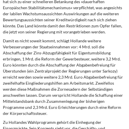
hat sich zu einer schnelleren Betankung des »dauerhaften
Europäischen Stabilitätsmechanismus« verpflichtet, was angesichts
der labilen Wachstumsaussichten Auswirkungen auf die weiteren
Bewertungsaussichten seiner Kreditwürdigkeit nach sich ziehen
könnte. Das Land könnte damit den Restriktionen zum Opfer fallen,
die jetzt von seiner Regierung mit vorangetrieben werden.
Damit es nicht soweit kommt,
schlägt Hollande weitere
Verbesserungen der Staatseinnahmen vor: 4 Mrd. soll die
Abschaffung der Zins-Abzugsfähigkeit für Eigentumsbildung
erbringen, 1 Mrd. die Reform der Gewerbesteuer, weitere 3,2 Mrd.
Euro könnten durch die Abschaffung der Abgabenbefreiung für
Überstunden (ein Zentralprojekt der Regierungen unter Sarkozy)
erreicht werden sowie weitere 2,3 Mrd. Euro Abgabenbefreiung für
zweifelhafte Eingliederungshilfen am Arbeitsmarkt. Zweifellos
werden diese Maßnahmen die Zornesadern der Selbständigen
anschwellen lassen. Darum verspricht Hollande die Schaffung einer
Mittelstandsbank durch Zusammenlegung der bisherigen
Programme und 2,3 Mrd. Euro Erleichterungen durch eine Reform
der Körperschaftssteuer.
Zu Hollandes Wahlprogramm gehört
die Einhegung der
Finanzmärkte. Sein Konzepts sieht vor, die Geschäfts- und