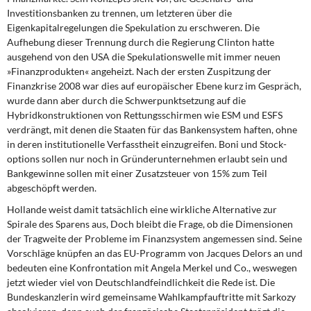
Investitionsbanken zu trennen, um letzteren über die
Eigenkapitalregelungen die Spekulation zu erschweren. Die
Aufhebung dieser Trennung durch die Regierung Clinton hatte
ausgehend von den USA die Spekulationswelle mit immer neuen
»Finanzprodukten« angeheizt. Nach der ersten Zuspitzung der
Finanzkrise 2008 war dies auf europäischer Ebene kurz im Gespräch,
wurde dann aber durch die Schwerpunktsetzung auf die
Hybridkonstruktionen von Rettungsschirmen wie ESM und ESFS
verdrängt, mit denen die Staaten für das Bankensystem haften, ohne
in deren institutionelle Verfasstheit einzugreifen. Boni und Stock-
options sollen nur noch in Gründerunternehmen erlaubt sein und
Bankgewinne sollen mit einer Zusatzsteuer von 15% zum Teil
abgeschöpft werden.
Hollande weist damit tatsächlich
eine wirkliche Alternative zur
Spirale des Sparens aus, Doch bleibt die Frage, ob die Dimensionen
der Tragweite der Probleme im Finanzsystem angemessen sind. Seine
Vorschläge knüpfen an das EU-Programm von Jacques Delors an und
bedeuten eine Konfrontation mit Angela Merkel und Co., weswegen
jetzt wieder viel von Deutschlandfeindlichkeit die Rede ist. Die
Bundeskanzlerin wird gemeinsame Wahlkampfauftritte mit Sarkozy