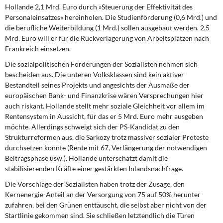
Hollande 2,1 Mrd. Euro durch »Steuerung der Effektivität des
Personaleinsatzes« hereinholen. Die Studienförderung (0,6 Mrd.) und
die berufliche Weiterbildung (1 Mrd.) sollen ausgebaut werden. 2,5
Mrd. Euro will er für die Rückverlagerung von Arbeitsplätzen nach
Frankreich einsetzen.
Die sozialpolitischen Forderungen
der Sozialisten nehmen sich
bescheiden aus. Die unteren Volksklassen sind kein aktiver
Bestandteil seines Projekts und angesichts der Ausmaße der
europäischen Bank- und Finanzkrise wären Versprechungen hier
auch riskant. Hollande stellt mehr soziale Gleichheit vor allem im
Rentensystem in Aussicht, für das er 5 Mrd. Euro mehr ausgeben
möchte. Allerdings schweigt sich der PS-Kandidat zu den
Strukturreformen aus, die Sarkozy trotz massiver sozialer Proteste
durchsetzen konnte (Rente mit 67, Verlängerung der notwendigen
Beitragsphase usw.). Hollande unterschätzt damit die
stabilisierenden Kräfte einer gestärkten Inlandsnachfrage.
Die Vorschläge der Sozialisten
haben trotz der Zusage, den
Kernenergie-Anteil an der Versorgung von 75 auf 50% herunter
zufahren, bei den Grünen enttäuscht, die selbst aber nicht von der
Startlinie gekommen sind. Sie schließen letztendlich die Türen