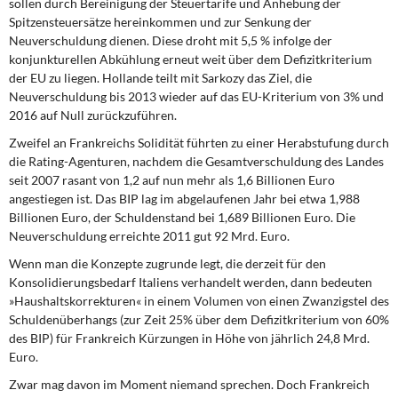
sollen durch Bereinigung der Steuertarife und Anhebung der
Spitzensteuersätze hereinkommen und zur Senkung der
Neuverschuldung dienen. Diese droht mit 5,5 % infolge der
konjunkturellen Abkühlung erneut weit über dem Defizitkriterium
der EU zu liegen. Hollande teilt mit Sarkozy das Ziel, die
Neuverschuldung bis 2013 wieder auf das EU-Kriterium von 3% und
2016 auf Null zurückzuführen.
Zweifel an Frankreichs Solidität
führten zu einer Herabstufung durch
die Rating-Agenturen, nachdem die Gesamtverschuldung des Landes
seit 2007 rasant von 1,2 auf nun mehr als 1,6 Billionen Euro
angestiegen ist. Das BIP lag im abgelaufenen Jahr bei etwa 1,988
Billionen Euro, der Schuldenstand bei 1,689 Billionen Euro. Die
Neuverschuldung erreichte 2011 gut 92 Mrd. Euro.
Wenn man die Konzepte zugrunde legt,
die derzeit für den
Konsolidierungsbedarf Italiens verhandelt werden, dann bedeuten
»Haushaltskorrekturen« in einem Volumen von einen Zwanzigstel des
Schuldenüberhangs (zur Zeit 25% über dem Defizitkriterium von 60%
des BIP) für Frankreich Kürzungen in Höhe von jährlich 24,8 Mrd.
Euro.
Zwar mag davon im Moment
niemand sprechen. Doch Frankreich