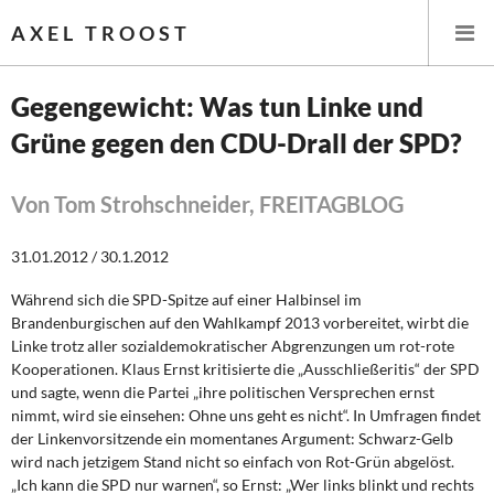
AXEL TROOST
Gegengewicht: Was tun Linke und
Grüne gegen den CDU-Drall der SPD?
Startseite
Themen
Von Tom Strohschneider, FREITAGBLOG
Leitlinien linker Wirtschafts- und Finanzpolitik
31.01.2012 / 30.1.2012
Während sich die SPD-Spitze auf einer Halbinsel im
Wirtschaftspolitik
Brandenburgischen auf den Wahlkampf 2013 vorbereitet, wirbt die
Linke trotz aller sozialdemokratischer Abgrenzungen um rot-rote
Steuer- und Finanzpolitik
Kooperationen. Klaus Ernst kritisierte die „Ausschließeritis“ der SPD
und sagte, wenn die Partei „ihre politischen Versprechen ernst
Öffentliche Infrastruktur und Daseinsvorsorge
nimmt, wird sie einsehen: Ohne uns geht es nicht“. In Umfragen findet
der Linkenvorsitzende ein momentanes Argument: Schwarz-Gelb
Eurokrise und Griechenland
wird nach jetzigem Stand nicht so einfach von Rot-Grün abgelöst.
„Ich kann die SPD nur warnen“, so Ernst: „Wer links blinkt und rechts