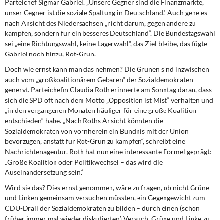
Parteichef Sigmar Gabriel. „Unsere Gegner sind die Finanzmärkte,
unser Gegner ist die soziale Spaltung in Deutschland.“ Auch gehe es
nach Ansicht des Niedersachsen „nicht darum, gegen andere zu
kämpfen, sondern für ein besseres Deutschland“. Die Bundestagswahl
sei „eine Richtungswahl, keine Lagerwahl“, das Ziel bleibe, das fügte
Gabriel noch hinzu, Rot-Grün.
Doch wie ernst kann man das nehmen? Die Grünen sind inzwischen
auch vom „großkoalitionärem Gebaren“ der Sozialdemokraten
genervt. Parteichefin Claudia Roth erinnerte am Sonntag daran, dass
sich die SPD oft nach dem Motto „Opposition ist Mist“ verhalten und
„in den vergangenen Monaten häufiger für eine große Koalition
entschieden“ habe. „Nach Roths Ansicht könnten die
Sozialdemokraten von vornherein ein Bündnis mit der Union
bevorzugen, anstatt für Rot-Grün zu kämpfen“, schreibt eine
Nachrichtenagentur. Roth hat nun eine interessante Formel geprägt:
„Große Koalition oder Politikwechsel – das wird die
Auseinandersetzung sein.“
Wird sie das? Dies ernst genommen, wäre zu fragen, ob nicht Grüne
und Linken gemeinsam versuchen müssten, ein Gegengewicht zum
CDU-Drall der Sozialdemokraten zu bilden – durch einen (schon
früher immer mal wieder diskutierten) Versuch, Grüne und Linke zu