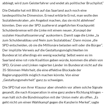
DIE LINKE
abbiegt, wird zum Geisterfahrer und endet als politischer Bruchpilot.“
Die Debatte hat mit Blick auf das Saarland auch noch eine
Weitere Themen
landespolitische Dimension. Erneut erklärte Ernst, man wolle den
Sozialdemokraten „ein Angebot machen, das sie nicht ablehnen“
Memo-Gruppe
könnten. Den von der SPD zuallererst angeführten Knackpunkt
Schuldenbremse will die Linke mit einem neuen „Konzept der
sozialen Haushaltssanierung“ auskontern. Damit sage die Linke „Ja
Institut Solidarische Moderne
zum Schuldenabbau und Nein zum Sozialabbau“. Dann müsse „die
SPD entscheiden, ob sie die Millionäre belasten will oder die Bürger“.
Rosa-Luxemburg-Stiftung
Der implizite Verweis auf die Gestaltungsmöglichkeiten im
Bundesrat ist allerdings ein wenig wackelig: Selbst wenn es im
Über mich
Saarland eine rot-rote Koalition geben würde, kommen die allein von
SPD, Grünen und Linken regierten Länder im Bundesrat nicht auf die
35-Stimmen-Mehrheit, die eine effektive Blockade der
Kontakt
Regierungspolitik möglich machen könnte. Von einer
„Gestaltungsmehrheit“ ganz zu schweigen.
Die SPD hat von ihrer Klausur aber ohnehin vor allem solche Signale
gesandt, die nach Kooperation in eine ganz andere Richtung klingen –
man hält sich die Bündnisoption mit der Union mehr als offen. „Es
geht nicht um einen Wahlkampf gegen die Kanzlerin Merkel“, sagte