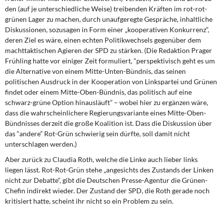
den (auf je unterschiedliche Weise) treibenden Kräften im rot-rot-
grünen Lager zu machen, durch unaufgeregte Gespräche, inhaltliche
Diskussionen, sozusagen in Form einer „kooperativen Konkurrenz“,
deren Ziel es wäre, einen echten Politikwechsels gegenüber dem
machttaktischen Agieren der SPD zu stärken. (Die Redaktion Prager
Frühling hatte vor einiger Zeit formuliert, “perspektivisch geht es um
die Alternative von einem Mitte-Unten-Bündnis, das seinen
politischen Ausdruck in der Kooperation von Linkspartei und Grünen
findet oder einem Mitte-Oben-Bündnis, das politisch auf eine
schwarz-grüne Option hinausläuft” – wobei hier zu ergänzen wäre,
dass die wahrscheinlichere Regierungsvariante eines Mitte-Oben-
Bündnisses derzeit die große Koalition ist. Dass die Diskussion über
das “andere” Rot-Grün schwierig sein dürfte, soll damit nicht
unterschlagen werden.)
Aber zurück zu Claudia Roth, welche die Linke auch lieber links
liegen lässt. Rot-Rot-Grün stehe „angesichts des Zustands der Linken
nicht zur Debatte“, gibt die Deutschen Presse-Agentur die Grünen-
Chefin indirekt wieder. Der Zustand der SPD, die Roth gerade noch
kritisiert hatte, scheint ihr nicht so ein Problem zu sein.