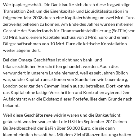
Wertpapiergeschäft. Die Bank kaufte sich durch diese fragwürdige
Transaktion Zeit, um die Eigenkapital- und Liquiditätssituation im
folgenden Jahr 2008 durch eine Kapitalerhöhung um zwei Mrd. Euro
zeitweilig beheben zu können. Am Ende des Jahres wurden mit einer
Garantie des Sonderfonds für Finanzmarktstabilisierung (SoFFin) von
30 Mrd. Euro, einem Kapitaleinschuss von 3 Mrd. Euro und einem
Bürgschaftsrahmen von 10 Mrd. Euro die kritische Konstellation
weiter abgemildert.
Bei den Omega-Geschäften ist nicht
nach bank- und
bilanzrechtlichen Vorschriften gehandelt worden. Auch dies
verwundert in unserem Lande niemand, weil es seit Jahren üblich
war, solche Kapitaltransaktionen von Standorten wie Luxemburg,
London oder gar den Cayman Inseln aus zu betreiben. Dort konnte
das Kapital ohne lästige Vorschriften und Kontrollen agieren. Dem
Aufsichtsrat war die Existenz dieser Portefeuilles dem Grunde nach
bekannt.
Weil diese Geschäfte regelwidrig
waren und die Bankaufsicht
getäuscht worden war, erhielt die HSH im September 2010 einen
Bußgeldbescheid der BaFin über 50.000 Euro, die sie dann
klammheimlich bezahlt hat. Mit dem Ziel »Bilanzentlastung« hatten