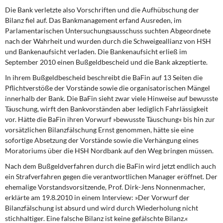
Die Bank verletzte also Vorschriften
und die Aufhübschung der
Bilanz fiel auf. Das Bankmanagement erfand Ausreden, im
Parlamentarischen Untersuchungsausschuss suchten Abgeordnete
nach der Wahrheit und wurden durch die Schweigeallianz von HSH
und Bankenaufsicht verladen. Die Bankenaufsicht erließ im
September 2010 einen Bußgeldbescheid und die Bank akzeptierte.
In ihrem Bußgeldbescheid
beschreibt die BaFin auf 13 Seiten die
Pflichtverstöße der Vorstände sowie die organisatorischen Mängel
innerhalb der Bank. Die BaFin sieht zwar viele Hinweise auf bewusste
Täuschung, wirft den Bankvorständen aber lediglich Fahrlässigkeit
vor. Hätte die BaFin ihren Vorwurf »bewusste Täuschung« bis hin zur
vorsätzlichen Bilanzfälschung Ernst genommen, hätte sie eine
sofortige Absetzung der Vorstände sowie die Verhängung eines
Moratoriums über die HSH Nordbank auf den Weg bringen müssen.
Nach dem Bußgeldverfahren durch die BaFin
wird jetzt endlich auch
ein Strafverfahren gegen die verantwortlichen Manager eröffnet. Der
ehemalige Vorstandsvorsitzende, Prof. Dirk-Jens Nonnenmacher,
erklärte am 19.8.2010 in einem Interview: »Der Vorwurf der
Bilanzfälschung ist absurd und wird durch Wiederholung nicht
stichhaltiger. Eine falsche Bilanz ist keine gefälschte Bilanz.«