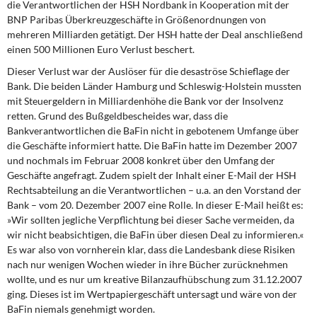
die Verantwortlichen der HSH Nordbank in Kooperation mit der
BNP Paribas Überkreuzgeschäfte in Größenordnungen von
mehreren Milliarden getätigt. Der HSH hatte der Deal anschließend
einen 500 Millionen Euro Verlust beschert.
Dieser Verlust war der Auslöser
für die desaströse Schieflage der
Bank. Die beiden Länder Hamburg und Schleswig-Holstein mussten
mit Steuergeldern in Milliardenhöhe die Bank vor der Insolvenz
retten. Grund des Bußgeldbescheides war, dass die
Bankverantwortlichen die BaFin nicht in gebotenem Umfange über
die Geschäfte informiert hatte. Die BaFin hatte im Dezember 2007
und nochmals im Februar 2008 konkret über den Umfang der
Geschäfte angefragt. Zudem spielt der Inhalt einer E-Mail der HSH
Rechtsabteilung an die Verantwortlichen – u.a. an den Vorstand der
Bank – vom 20. Dezember 2007 eine Rolle. In dieser E-Mail heißt es:
»Wir sollten jegliche Verpflichtung bei dieser Sache vermeiden, da
wir nicht beabsichtigen, die BaFin über diesen Deal zu informieren.«
Es war also von vornherein klar, dass die Landesbank diese Risiken
nach nur wenigen Wochen wieder in ihre Bücher zurücknehmen
wollte, und es nur um kreative Bilanzaufhübschung zum 31.12.2007
ging. Dieses ist im Wertpapiergeschäft untersagt und wäre von der
BaFin niemals genehmigt worden.