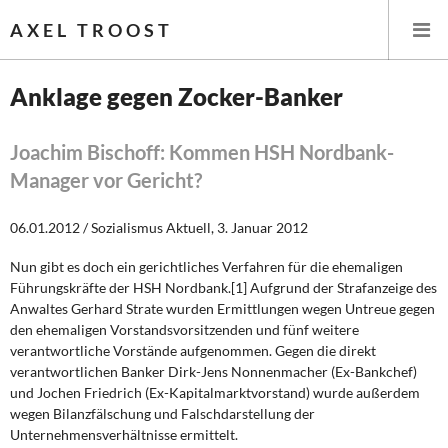
AXEL TROOST
Anklage gegen Zocker-Banker
Startseite
Joachim Bischoff: Kommen HSH Nordbank-
Manager vor Gericht?
Themen
06.01.2012 / Sozialismus Aktuell, 3. Januar 2012
Leitlinien linker Wirtschafts- und Finanzpolitik
Nun gibt es doch ein gerichtliches Verfahren für die ehemaligen
Wirtschaftspolitik
Führungskräfte der HSH Nordbank.[1] Aufgrund der Strafanzeige des
Anwaltes Gerhard Strate wurden Ermittlungen wegen Untreue gegen
Steuer- und Finanzpolitik
den ehemaligen Vorstandsvorsitzenden und fünf weitere
verantwortliche Vorstände aufgenommen. Gegen die direkt
Öffentliche Infrastruktur und Daseinsvorsorge
verantwortlichen Banker Dirk-Jens Nonnenmacher (Ex-Bankchef)
und Jochen Friedrich (Ex-Kapitalmarktvorstand) wurde außerdem
Eurokrise und Griechenland
wegen Bilanzfälschung und Falschdarstellung der
Unternehmensverhältnisse ermittelt.