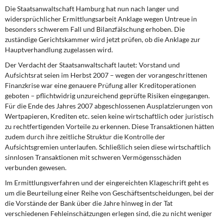
DIE LINKE
Die Staatsanwaltschaft Hamburg
hat nun nach langer und
widersprüchlicher Ermittlungsarbeit Anklage wegen Untreue in
Weitere Themen
besonders schwerem Fall und Bilanzfälschung erhoben. Die
zuständige Gerichtskammer wird jetzt prüfen, ob die Anklage zur
Hauptverhandlung zugelassen wird.
Memo-Gruppe
Der Verdacht der Staatsanwaltschaft lautet:
Vorstand und
Institut Solidarische Moderne
Aufsichtsrat seien im Herbst 2007 – wegen der vorangeschrittenen
Finanzkrise war eine genauere Prüfung aller Kreditoperationen
geboten – pflichtwidrig unzureichend geprüfte Risiken eingegangen.
Rosa-Luxemburg-Stiftung
Für die Ende des Jahres 2007 abgeschlossenen Ausplatzierungen von
Wertpapieren, Krediten etc. seien keine wirtschaftlich oder juristisch
Über mich
zu rechtfertigenden Vorteile zu erkennen. Diese Transaktionen hätten
zudem durch ihre zeitliche Struktur die Kontrolle der
Kontakt
Aufsichtsgremien unterlaufen. Schließlich seien diese wirtschaftlich
sinnlosen Transaktionen mit schweren Vermögensschäden
verbunden gewesen.
Im Ermittlungsverfahren
und der eingereichten Klageschrift geht es
um die Beurteilung einer Reihe von Geschäftsentscheidungen, bei der
die Vorstände der Bank über die Jahre hinweg in der Tat
verschiedenen Fehleinschätzungen erlegen sind, die zu nicht weniger