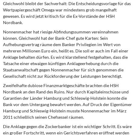
Gleichwohl bleibt der Sachverhalt: Die Entscheidungsvorlage für das
Wertpapiergeschäft Omega war mindestens grob mangelhaft
gewesen. Es wird jetzt kritisch für die Ex-Vorstände der HSH
Nordbank.
Nonnenmacher hat riesige Abfindungssummen
vereinnahmen
können. Gleichwohl hat der Bank-Chef gute Karten: Sein
Aufhebungsvertrag räume dem Banker Privilegien im Wert von
mehreren Millionen Euro ein, heißt es. Die soll er auch im Fall einer
Anklage behalten dürfen. Es wird klarstellend festgehalten, dass die
Tatsache einer etwaigen künftigen Anklageerhebung durch die
Staatsanwaltschaft gegen Nonnenmacher für sich genommen die
Gesellschaft nicht zur Rückforderung der Leistungen berechtigt.
Zweifelhafte dubiose Finanzmarktgeschäfte
brachten die HSH
Nordbank an den Rand des Ruins. Nur durch Kapitaleinschüsse und
Garantien der Länder Hamburg und Schleswig-Holstein konnte die
Bank vor dem Untergang bewahrt werden. Auf Druck der Eigentümer
Hamburg und Schleswig-Holstein musste Nonnenmacher im März
2011 schließlich seinen Chefsessel räumen.
Die Anklage gegen die Zockerbanker
ist ein wichtiger Schritt. Es wäre
ein großer Fortschritt, wenn ein Gerichtsverfahren eröffnet werden