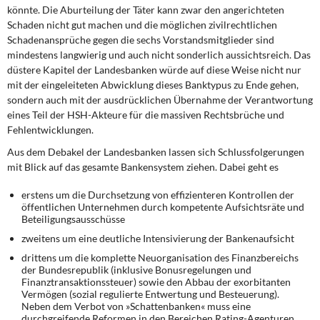
könnte. Die Aburteilung der Täter kann zwar den angerichteten
Schaden nicht gut machen und die möglichen zivilrechtlichen
Schadenansprüche gegen die sechs Vorstandsmitglieder sind
mindestens langwierig und auch nicht sonderlich aussichtsreich. Das
düstere Kapitel der Landesbanken würde auf diese Weise nicht nur
mit der eingeleiteten Abwicklung dieses Banktypus zu Ende gehen,
sondern auch mit der ausdrücklichen Übernahme der Verantwortung
eines Teil der HSH-Akteure für die massiven Rechtsbrüche und
Fehlentwicklungen.
Aus dem Debakel der Landesbanken
lassen sich Schlussfolgerungen
mit Blick auf das gesamte Bankensystem ziehen. Dabei geht es
erstens um die Durchsetzung von effizienteren Kontrollen der
öffentlichen Unternehmen durch kompetente Aufsichtsräte und
Beteiligungsausschüsse
zweitens um eine deutliche Intensivierung der Bankenaufsicht
drittens um die komplette Neuorganisation des Finanzbereichs
der Bundesrepublik (inklusive Bonusregelungen und
Finanztransaktionssteuer) sowie den Abbau der exorbitanten
Vermögen (sozial regulierte Entwertung und Besteuerung).
Neben dem Verbot von »Schattenbanken« muss eine
durchgreifende Reformen in den Bereichen Rating-Agenturen