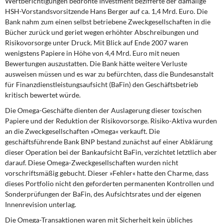
Wertberichtigungen bedrohte Investment bezifferte der damalige
HSH-Vorstandsvorsitzende Hans Berger auf ca. 1,4 Mrd. Euro. Die
Bank nahm zum einen selbst betriebene Zweckgesellschaften in die
Bücher zurück und geriet wegen erhöhter Abschreibungen und
Risikovorsorge unter Druck. Mit Blick auf Ende 2007 waren
wenigstens Papiere in Höhe von 4,4 Mrd. Euro mit neuen
Bewertungen auszustatten. Die Bank hätte weitere Verluste
ausweisen müssen und es war zu befürchten, dass die Bundesanstalt
für Finanzdienstleistungsaufsicht (
BaFin
) den Geschäftsbetrieb
kritisch bewertet würde.
Die Omega-Geschäfte dienten
der Auslagerung dieser toxischen
Papiere und der Reduktion der Risikovorsorge. Risiko-Aktiva wurden
an die Zweckgesellschaften »Omega« verkauft. Die
geschäftsführende Bank BNP bestand zunächst auf einer Abklärung
dieser Operation bei der Bankaufsicht BaFin, verzichtet letztlich aber
darauf. Diese Omega-Zweckgesellschaften wurden nicht
vorschriftsmäßig gebucht. Dieser »Fehler« hatte den Charme, dass
dieses Portfolio nicht den geforderten permanenten Kontrollen und
Sonderprüfungen der BaFin, des Aufsichtsrates und der eigenen
Innenrevision unterlag.
Die Omega-Transaktionen waren
mit Sicherheit kein übliches