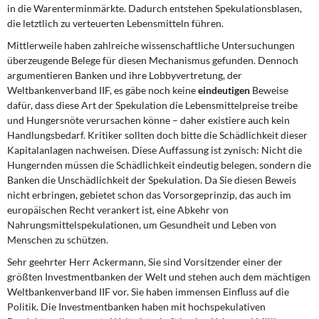
DIE LINKE
in die Warenterminmärkte. Dadurch entstehen Spekulationsblasen,
die letztlich zu verteuerten Lebensmitteln führen.
Weitere Themen
Mittlerweile haben zahlreiche wissenschaftliche Untersuchungen
überzeugende Belege für diesen Mechanismus gefunden. Dennoch
Memo-Gruppe
argumentieren Banken und ihre Lobbyvertretung, der
Weltbankenverband IIF, es gäbe noch keine
eindeutigen
Beweise
dafür, dass diese Art der Spekulation die Lebensmittelpreise treibe
Institut Solidarische Moderne
und Hungersnöte verursachen könne – daher existiere auch kein
Handlungsbedarf. Kritiker sollten doch bitte die Schädlichkeit dieser
Rosa-Luxemburg-Stiftung
Kapitalanlagen nachweisen. Diese Auffassung ist zynisch: Nicht die
Hungernden müssen die Schädlichkeit eindeutig belegen, sondern die
Über mich
Banken die Unschädlichkeit der Spekulation. Da Sie diesen Beweis
nicht erbringen, gebietet schon das Vorsorgeprinzip, das auch im
europäischen Recht verankert ist, eine Abkehr von
Kontakt
Nahrungsmittelspekulationen, um Gesundheit und Leben von
Menschen zu schützen.
Sehr geehrter Herr Ackermann, Sie sind Vorsitzender einer der
größten Investmentbanken der Welt und stehen auch dem mächtigen
Weltbankenverband IIF vor. Sie haben immensen Einfluss auf die
Politik. Die Investmentbanken haben mit hochspekulativen