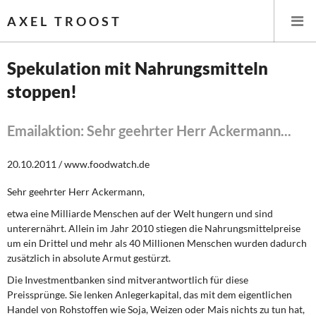
AXEL TROOST
Spekulation mit Nahrungsmitteln
stoppen!
Startseite
Themen
Emailaktion: Sehr geehrter Herr Ackermann...
Leitlinien linker Wirtschafts- und Finanzpolitik
20.10.2011 / www.foodwatch.de
Sehr geehrter Herr Ackermann,
Wirtschaftspolitik
etwa eine Milliarde Menschen auf der Welt hungern und sind
Steuer- und Finanzpolitik
unterernährt. Allein im Jahr 2010 stiegen die Nahrungsmittelpreise
um ein Drittel und mehr als 40 Millionen Menschen wurden dadurch
zusätzlich in absolute Armut gestürzt.
Öffentliche Infrastruktur und Daseinsvorsorge
Die Investmentbanken sind mitverantwortlich für diese
Eurokrise und Griechenland
Preissprünge. Sie lenken Anlegerkapital, das mit dem eigentlichen
Handel von Rohstoffen wie Soja, Weizen oder Mais nichts zu tun hat,