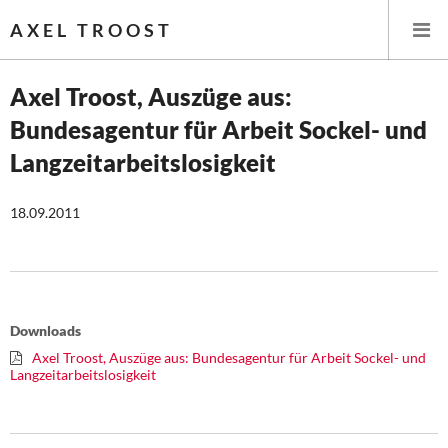
AXEL TROOST
Axel Troost, Auszüge aus:
Bundesagentur für Arbeit Sockel- und
Startseite
Langzeitarbeitslosigkeit
Themen
18.09.2011
Leitlinien linker Wirtschafts- und Finanzpolitik
Wirtschaftspolitik
Steuer- und Finanzpolitik
Downloads
Axel Troost, Auszüge aus: Bundesagentur für Arbeit Sockel- und
Öffentliche Infrastruktur und Daseinsvorsorge
Langzeitarbeitslosigkeit
Eurokrise und Griechenland