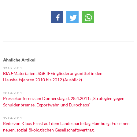
DIE LINKE
Weitere Themen
Memo-Gruppe
Institut Solidarische Moderne
Ähnliche Artikel
Rosa-Luxemburg-Stiftung
15.07.2011
BIAJ-Materialien: SGB II-Eingliederungsmittel in den
Über mich
Haushaltsjahren 2010 bis 2012 (Ausblick)
Kontakt
28.04.2011
Pressekonferenz am Donnerstag, d. 28.4.2011: „Strategien gegen
Schuldenbremse, Exportwahn und Eurochaos“
19.04.2011
Rede von Klaus Ernst auf dem Landesparteitag Hamburg: Für einen
neuen, sozial-ökologischen Gesellschaftsvertrag.