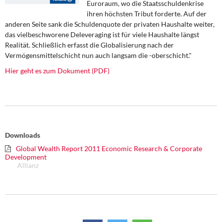
Euroraum, wo die Staatsschuldenkrise
DIE LINKE
ihren höchsten Tribut forderte. Auf der
anderen Seite sank die Schuldenquote der privaten Haushalte weiter,
Weitere Themen
das vielbeschworene Deleveraging ist für viele Haushalte längst
Realität. Schließlich erfasst die Globalisierung nach der
Memo-Gruppe
Vermögensmittelschicht nun auch langsam die -oberschicht."
Hier geht es zum Dokument (PDF)
Institut Solidarische Moderne
Rosa-Luxemburg-Stiftung
Über mich
Downloads
Global Wealth Report 2011 Economic Research & Corporate
Kontakt
Development
Allianz