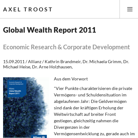
AXEL TROOST
Global Wealth Report 2011
Startseite
Economic Research & Corporate Development
Themen
15.09.2011 / Allianz / Kathrin Brandmeir, Dr. Michaela Grimm, Dr.
Michael Heise, Dr. Arne Holzhausen,
Leitlinien linker Wirtschafts- und Finanzpolitik
Aus dem Vorwort
Wirtschaftspolitik
"Vier Punkte charakterisieren die private
Vermögens- und Schuldensituation im
Steuer- und Finanzpolitik
abgelaufenen Jahr: Die Geldvermögen
sind dank der kräftigen Erholung der
Öffentliche Infrastruktur und Daseinsvorsorge
Weltwirtschaft auf breiter Front
gestiegen, gleichzeitig nahmen die
Divergenzen in der
Eurokrise und Griechenland
Vermögensentwicklung zu, gerade auch im