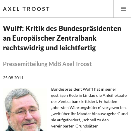
AXEL TROOST
Wulff: Kritik des Bundespräsidenten
an Europä­ischer Zentralbank
Startseite
rechtswidrig und leichtfertig
Themen
Pressemitteilung MdB Axel Troost
Leitlinien linker Wirtschafts- und Finanzpolitik
25.08.2011
Wirtschaftspolitik
Bundespräsident Wulff hat in seiner
Steuer- und Finanzpolitik
gestrigen Rede in Lindau die Anleihekäufe
der Zentralbank kritisiert. Er hat den
Öffentliche Infrastruktur und Daseinsvorsorge
„obersten Währungshütern“ vorgeworfen,
„weit über ihr Mandat hinauszugehen“ und
sie aufgefordert, „schnell zu den
Eurokrise und Griechenland
vereinbarten Grundsätzen