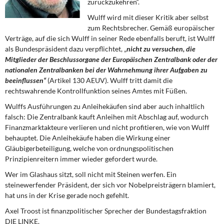
zurückzukehren“.
DIE LINKE
Wulff wird mit dieser Kritik aber selbst
zum Rechtsbrecher. Gemäß europäischer
Weitere Themen
Ver­träge, auf die sich Wulff in seiner Rede ebenfalls beruft, ist Wulff
als Bundespräsident dazu verpflichtet,
„
nicht zu versuchen, die
Memo-Gruppe
Mitglieder der Beschlussorgane der Europäischen Zentralbank oder der
nationalen Zentralbanken bei der Wahr­nehmung ihrer Aufgaben zu
Institut Solidarische Moderne
beeinflussen“
(Artikel 130 AEUV). Wulff tritt damit die
rechtswahrende Kontrollfunktion seines Amtes mit Füßen.
Rosa-Luxemburg-Stiftung
Wulffs Ausführungen zu Anleihekäufen sind aber auch inhaltlich
falsch: Die Zentral­bank kauft Anleihen mit Abschlag auf, wodurch
Über mich
Finanzmarktakteure verlieren und nicht profitieren, wie von Wulff
behauptet. Die Anleihekäufe haben die Wirkung einer
Gläubigerbeteiligung, welche von ordnungspolitischen
Kontakt
Prinzipienreitern immer wieder gefordert wurde.
Wer im Glashaus sitzt, soll nicht mit Steinen werfen. Ein
steinewerfender Präsident, der sich vor Nobelpreisträgern blamiert,
hat uns in der Krise gerade noch gefehlt.
Axel Troost ist finanzpolitischer Sprecher der Bundestagsfraktion
DIE LINKE.