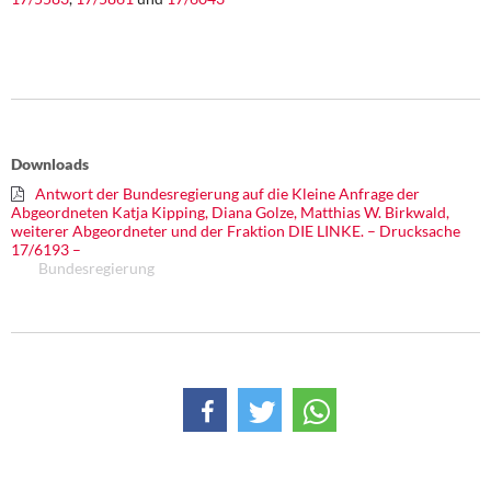
DIE LINKE
Weitere Themen
Memo-Gruppe
Downloads
Institut Solidarische Moderne
Antwort der Bundesregierung auf die Kleine Anfrage der
Abgeordneten Katja Kipping, Diana Golze, Matthias W. Birkwald,
Rosa-Luxemburg-Stiftung
weiterer Abgeordneter und der Fraktion DIE LINKE. – Drucksache
17/6193 –
Bundesregierung
Über mich
Kontakt