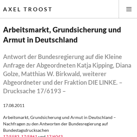
AXEL TROOST
Arbeitsmarkt, Grundsicherung und
Armut in Deutschland
Startseite
Themen
Antwort der Bundesregierung auf die Kleine
Anfrage der Abgeordneten Katja Kipping, Diana
Leitlinien linker Wirtschafts- und Finanzpolitik
Golze, Matthias W. Birkwald, weiterer
Abgeordneter und der Fraktion DIE LINKE. –
Wirtschaftspolitik
Drucksache 17/6193 –
Steuer- und Finanzpolitik
17.08.2011
Öffentliche Infrastruktur und Daseinsvorsorge
Arbeitsmarkt, Grundsicherung und Armut in Deutschland –
Nachfragen zu den Antworten der Bundesregierung auf
Eurokrise und Griechenland
Bundestagsdrucksachen
17/5583
,
17/5861
und
17/6043