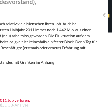
esvorstand),
Solidarisches EUropa -
Mosaiklinke Perspektiven
ch relativ viele Menschen ihren Job. Auch bei
rsten Halbjahr 2011 immer noch 1,442 Mio. aus einer
 (neu) arbeitslos geworden. Die Fluktuation auf dem
eitslosigkeit ist keinesfalls ein fester Block. Denn Tag für
d Beschäftigte (erstmals oder erneut) Erfahrung mit
standes mit Grafiken im Anhang
2011 Job verloren.
),, DGB-Analyse