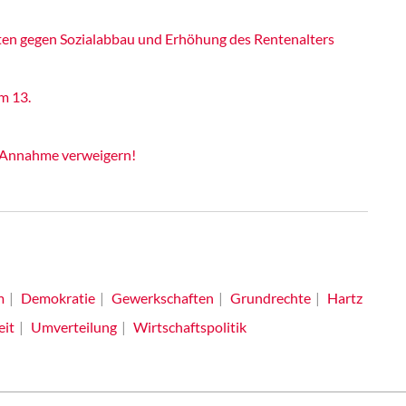
ten gegen Sozialabbau und Erhöhung des Rentenalters
m 13.
 Annahme verweigern!
m
Demokratie
Gewerkschaften
Grundrechte
Hartz
eit
Umverteilung
Wirtschaftspolitik