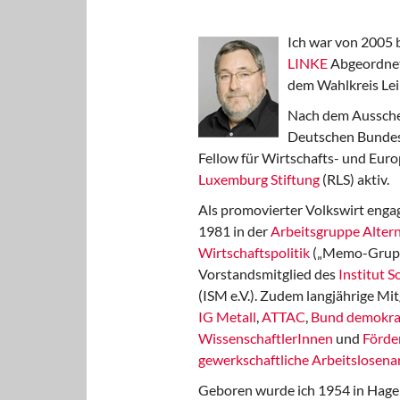
Ich war von 2005 
LINKE
Abgeordnet
dem Wahlkreis Lei
Nach dem Aussche
Deutschen Bundest
Fellow für Wirtschafts- und Euro
Luxemburg Stiftung
(RLS) aktiv.
Als promovierter Volkswirt engag
1981 in der
Arbeitsgruppe Altern
Wirtschaftspolitik
(„Memo-Gruppe
Vorstandsmitglied des
Institut 
(ISM e.V.). Zudem langjährige Mit
IG Metall
,
ATTAC
,
Bund demokra
WissenschaftlerInnen
und
Förde
gewerkschaftliche Arbeitslosenar
Geboren wurde ich 1954 in Hage