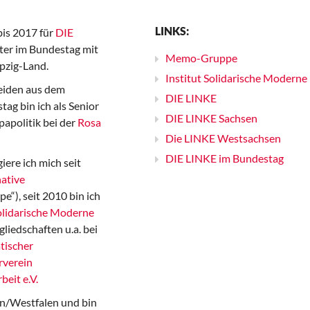
LINKS:
bis 2017 für
DIE
er im Bundestag mit
Memo-Gruppe
pzig-Land.
Institut Solidarische Moderne
iden aus dem
DIE LINKE
ag bin ich als Senior
DIE LINKE Sachsen
papolitik bei der
Rosa
Die LINKE Westsachsen
DIE LINKE im Bundestag
iere ich mich seit
ative
“), seit 2010 bin ich
Solidarische Moderne
gliedschaften u.a. bei
tischer
rverein
beit e.V.
n/Westfalen und bin