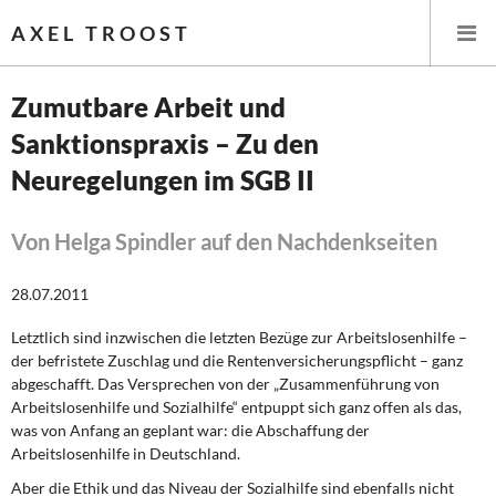
AXEL TROOST
Zumutbare Arbeit und
Sanktionspraxis – Zu den
Startseite
Neuregelungen im SGB II
Themen
Von Helga Spindler auf den Nachdenkseiten
Leitlinien linker Wirtschafts- und Finanzpolitik
28.07.2011
Wirtschaftspolitik
Letztlich sind inzwischen die letzten Bezüge zur Arbeitslosenhilfe –
Steuer- und Finanzpolitik
der befristete Zuschlag und die Rentenversicherungspflicht – ganz
abgeschafft. Das Versprechen von der „Zusammenführung von
Öffentliche Infrastruktur und Daseinsvorsorge
Arbeitslosenhilfe und Sozialhilfe“ entpuppt sich ganz offen als das,
was von Anfang an geplant war: die Abschaffung der
Arbeitslosenhilfe in Deutschland.
Eurokrise und Griechenland
Aber die Ethik und das Niveau der Sozialhilfe sind ebenfalls nicht