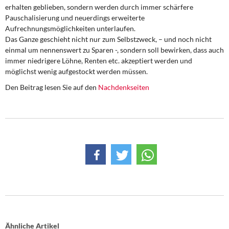
DIE LINKE
erhalten geblieben, sondern werden durch immer schärfere
Pauschalisierung und neuerdings erweiterte
Aufrechnungsmöglichkeiten unterlaufen.
Weitere Themen
Das Ganze geschieht nicht nur zum Selbstzweck, – und noch nicht
einmal um nennenswert zu Sparen -, sondern soll bewirken, dass auch
Memo-Gruppe
immer niedrigere Löhne, Renten etc. akzeptiert werden und
möglichst wenig aufgestockt werden müssen.
Institut Solidarische Moderne
Den Beitrag lesen Sie auf den
Nachdenkseiten
Rosa-Luxemburg-Stiftung
Über mich
Kontakt
Ähnliche Artikel