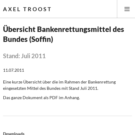
AXEL TROOST
Übersicht Bankenrettungsmittel des
Bundes (Soffin)
Startseite
Themen
Stand: Juli 2011
Leitlinien linker Wirtschafts- und Finanzpolitik
11.07.2011
Eine kurze Übersicht über die im Rahmen der Bankenrettung
Wirtschaftspolitik
eingesetzten Mittel des Bundes mit Stand Juli 2011.
Steuer- und Finanzpolitik
Das ganze Dokument als PDF im Anhang.
Öffentliche Infrastruktur und Daseinsvorsorge
Eurokrise und Griechenland
Downloads