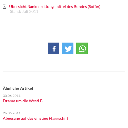
DIE LINKE
Übersicht Bankenrettungsmittel des Bundes (Soffin)
Stand: Juli 2011
Weitere Themen
Memo-Gruppe
Institut Solidarische Moderne
Rosa-Luxemburg-Stiftung
Über mich
Kontakt
Ähnliche Artikel
30.06.2011
Drama um die WestLB
26.06.2011
Abgesang auf das einstige Flaggschiff