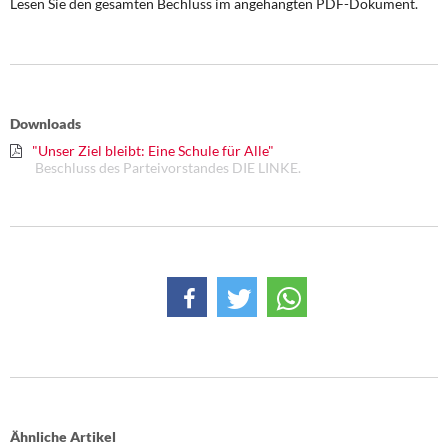
Lesen Sie den gesamten Bechluss im angehängten PDF-Dokument.
DIE LINKE
Weitere Themen
Memo-Gruppe
Downloads
"Unser Ziel bleibt: Eine Schule für Alle"
Institut Solidarische Moderne
Beschluss des Parteivorstandes DIE LINKE.
Rosa-Luxemburg-Stiftung
Über mich
Kontakt
Ähnliche Artikel