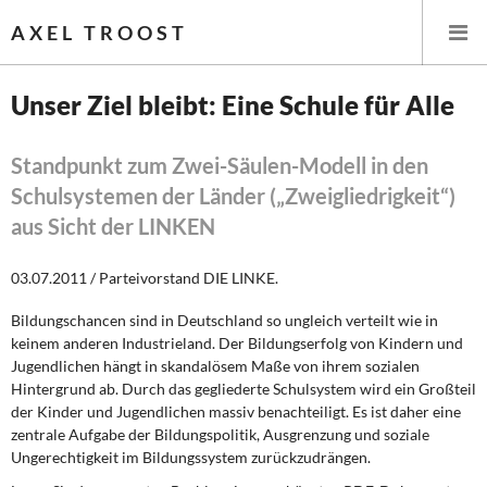
AXEL TROOST
Unser Ziel bleibt: Eine Schule für Alle
Startseite
Standpunkt zum Zwei-Säulen-Modell in den
Schulsystemen der Länder („Zweigliedrigkeit“)
Themen
aus Sicht der LINKEN
Leitlinien linker Wirtschafts- und Finanzpolitik
03.07.2011 / Parteivorstand DIE LINKE.
Wirtschaftspolitik
Bildungschancen sind in Deutschland so ungleich verteilt wie in
keinem anderen Industrieland. Der Bildungserfolg von Kindern und
Steuer- und Finanzpolitik
Jugendlichen hängt in skandalösem Maße von ihrem sozialen
Hintergrund ab. Durch das gegliederte Schulsystem wird ein Großteil
Öffentliche Infrastruktur und Daseinsvorsorge
der Kinder und Jugendlichen massiv benachteiligt. Es ist daher eine
zentrale Aufgabe der Bildungspolitik, Ausgrenzung und soziale
Eurokrise und Griechenland
Ungerechtigkeit im Bildungssystem zurückzudrängen.