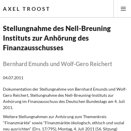
AXEL TROOST
Stellungnahme des Nell-Breuning
Instituts zur Anhörung des
Startseite
Finanzausschusses
Themen
Bernhard Emunds und Wolf-Gero Reichert
Leitlinien linker Wirtschafts- und Finanzpolitik
04.07.2011
Wirtschaftspolitik
Dokumentation der Stellungnahme von Bernhard Emunds und Wolf-
Steuer- und Finanzpolitik
Gero Reichert, Stellungnahme des Nell-Breuning-Instituts zur
Anhörung im Finanzausschuss des Deutschen Bundestags am 4. Juli
Öffentliche Infrastruktur und Daseinsvorsorge
2011.
Weitere Stellungnahmen zur Anhörung zum
Themenkreis
Eurokrise und Griechenland
"Finanzmärkte" sowie "Finanzmärkte ökologisch, ethisch und sozial
neu ausrichten" (Drs. 17/795), Montag, 4. Juli 2011 (56. Sitzung)