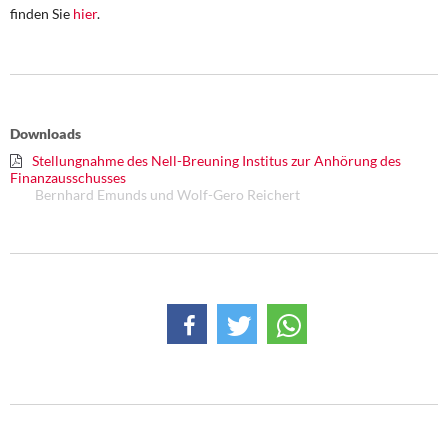
DIE LINKE
finden Sie
hier
.
Weitere Themen
Memo-Gruppe
Downloads
Institut Solidarische Moderne
Stellungnahme des Nell-Breuning Institus zur Anhörung des
Finanzausschusses
Bernhard Emunds und Wolf-Gero Reichert
Rosa-Luxemburg-Stiftung
Über mich
Kontakt