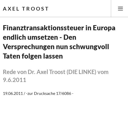
AXEL TROOST
Finanztransaktionssteuer in Europa
endlich umsetzen - Den
Startseite
Versprechungen nun schwungvoll
Themen
Taten folgen lassen
Leitlinien linker Wirtschafts- und Finanzpolitik
Rede von Dr. Axel Troost (DIE LINKE) vom
9.6.2011
Wirtschaftspolitik
Steuer- und Finanzpolitik
19.06.2011 / -zur Drucksache 17/6086 -
Öffentliche Infrastruktur und Daseinsvorsorge
Eurokrise und Griechenland