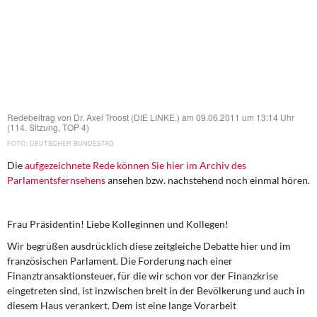
DIE LINKE
Weitere Themen
Memo-Gruppe
Institut Solidarische Moderne
Redebeitrag von Dr. Axel Troost (DIE LINKE.) am 09.06.2011 um 13:14 Uhr
(114. Sitzung, TOP 4)
Rosa-Luxemburg-Stiftung
DEUTSCHER BUNDESTAG
Die
aufgezeichnete Rede können Sie hier im Archiv des
Über mich
Parlamentsfernsehens
ansehen bzw. nachstehend noch einmal hören.
Kontakt
Frau Präsidentin! Liebe Kolleginnen und Kollegen!
Wir begrüßen ausdrücklich diese zeitgleiche Debatte hier und im
französischen Parlament. Die Forderung nach einer
Finanztransaktionsteuer, für die wir schon vor der Finanzkrise
eingetreten sind, ist inzwischen breit in der Bevölkerung und auch in
diesem Haus verankert. Dem ist eine lange Vorarbeit