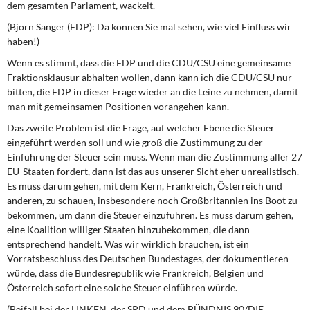
dem gesamten Parlament, wackelt.
(Björn Sänger (FDP): Da können Sie mal sehen, wie viel Einfluss wir
haben!)
Wenn es stimmt, dass die FDP und die CDU/CSU eine gemeinsame
Fraktionsklausur abhalten wollen, dann kann ich die CDU/CSU nur
bitten, die FDP in dieser Frage wieder an die Leine zu nehmen, damit
man mit gemeinsamen Positionen vorangehen kann.
Das zweite Problem ist die Frage, auf welcher Ebene die Steuer
eingeführt werden soll und wie groß die Zustimmung zu der
Einführung der Steuer sein muss. Wenn man die Zustimmung aller 27
EU-Staaten fordert, dann ist das aus unserer Sicht eher unrealistisch.
Es muss darum gehen, mit dem Kern, Frankreich, Österreich und
anderen, zu schauen, insbesondere noch Großbritannien ins Boot zu
bekommen, um dann die Steuer einzuführen. Es muss darum gehen,
eine Koalition williger Staaten hinzubekommen, die dann
entsprechend handelt. Was wir wirklich brauchen, ist ein
Vorratsbeschluss des Deutschen Bundestages, der dokumentieren
würde, dass die Bundesrepublik wie Frankreich, Belgien und
Österreich sofort eine solche Steuer einführen würde.
(Beifall bei der LINKEN, der SPD und dem BÜNDNIS 90/DIE