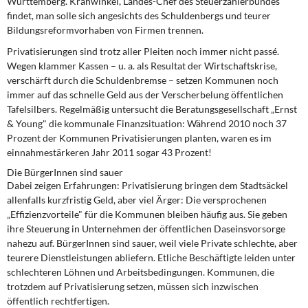
Württemberg. Krahwinkel, Landes-Chef des Steuerzahlerbundes
DIE LINKE
findet, man solle sich angesichts des Schuldenbergs und teurer
Bildungsreformvorhaben von Firmen trennen.
Weitere Themen
Privatisierungen sind trotz aller Pleiten noch immer nicht passé.
Wegen klammer Kassen – u. a. als Resultat der Wirtschaftskrise,
Memo-Gruppe
verschärft durch die Schuldenbremse – setzen Kommunen noch
immer auf das schnelle Geld aus der Verscherbelung öffentlichen
Institut Solidarische Moderne
Tafelsilbers. Regelmäßig untersucht die Beratungsgesellschaft „Ernst
& Young" die kommunale Finanzsituation: Während 2010 noch 37
Prozent der Kommunen Privatisierungen planten, waren es im
Rosa-Luxemburg-Stiftung
einnahmestärkeren Jahr 2011 sogar 43 Prozent!
Über mich
Die BürgerInnen sind sauer
Dabei zeigen Erfahrungen: Privatisierung bringen dem Stadtsäckel
allenfalls kurzfristig Geld, aber viel Ärger: Die versprochenen
Kontakt
„Effizienzvorteile" für die Kommunen bleiben häufig aus. Sie geben
ihre Steuerung in Unternehmen der öffentlichen Daseinsvorsorge
nahezu auf. BürgerInnen sind sauer, weil viele Private schlechte, aber
teurere Dienstleistungen abliefern. Etliche Beschäftigte leiden unter
schlechteren Löhnen und Arbeitsbedingungen. Kommunen, die
trotzdem auf Privatisierung setzen, müssen sich inzwischen
öffentlich rechtfertigen.