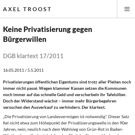
AXEL TROOST
Keine Privatisierung gegen
Bürgerwillen
Startseite
Themen
DGB klartext 17/2011
Leitlinien linker Wirtschafts- und Finanzpolitik
16.05.2011 / 5.5.2011
Privatisierungen öffentlichen Eigentums sind trotz aller Pleiten noch
Wirtschaftspolitik
immer nicht passé. Wegen klammer Kassen setzen die Kommunen
noch immer auf das schnelle Geld und verscherbeln ihr Tafelsilber.
Steuer- und Finanzpolitik
Doch der Widerstand wächst – immer mehr Bürgerbegehren
versuchen den Ausverkauf zu verhindern. Der klartext.
Öffentliche Infrastruktur und Daseinsvorsorge
„Die Privatisierung von Landesvermögen ist notwendig". Dieser Satz
fiel nicht etwa zum Höhepunkt der Privatisierungswelle in den 90er
Eurokrise und Griechenland
Jahren, nein, neulich nach dem Wahlsieg von Grün-Rot in Baden-