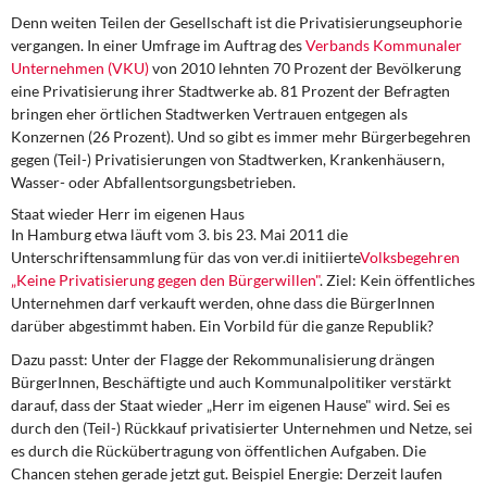
Denn weiten Teilen der Gesellschaft ist die Privatisierungseuphorie
vergangen. In einer Umfrage im Auftrag des
Verbands Kommunaler
Unternehmen (VKU)
von 2010 lehnten 70 Prozent der Bevölkerung
eine Privatisierung ihrer Stadtwerke ab. 81 Prozent der Befragten
bringen eher örtlichen Stadtwerken Vertrauen entgegen als
Konzernen (26 Prozent). Und so gibt es immer mehr Bürgerbegehren
gegen (Teil-) Privatisierungen von Stadtwerken, Krankenhäusern,
Wasser- oder Abfallentsorgungsbetrieben.
Staat wieder Herr im eigenen Haus
In Hamburg etwa läuft vom 3. bis 23. Mai 2011 die
Unterschriftensammlung für das von ver.di initiierte
Volksbegehren
„Keine Privatisierung gegen den Bürgerwillen"
. Ziel: Kein öffentliches
Unternehmen darf verkauft werden, ohne dass die BürgerInnen
darüber abgestimmt haben. Ein Vorbild für die ganze Republik?
Dazu passt: Unter der Flagge der Rekommunalisierung drängen
BürgerInnen, Beschäftigte und auch Kommunalpolitiker verstärkt
darauf, dass der Staat wieder „Herr im eigenen Hause" wird. Sei es
durch den (Teil-) Rückkauf privatisierter Unternehmen und Netze, sei
es durch die Rückübertragung von öffentlichen Aufgaben. Die
Chancen stehen gerade jetzt gut. Beispiel Energie: Derzeit laufen