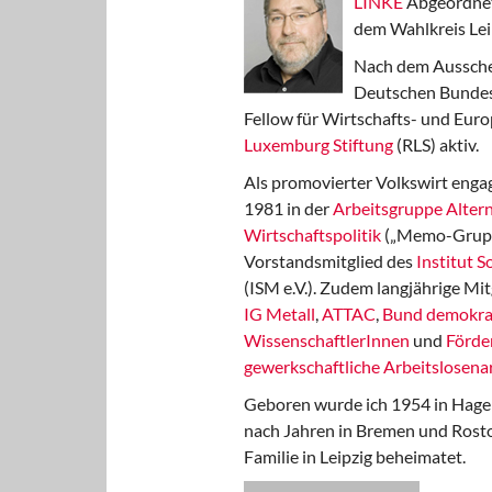
LINKE
Abgeordnet
dem Wahlkreis Lei
Nach dem Aussche
Deutschen Bundest
Fellow für Wirtschafts- und Euro
Luxemburg Stiftung
(RLS) aktiv.
Als promovierter Volkswirt engag
1981 in der
Arbeitsgruppe Altern
Wirtschaftspolitik
(„Memo-Gruppe
Vorstandsmitglied des
Institut 
(ISM e.V.). Zudem langjährige Mit
IG Metall
,
ATTAC
,
Bund demokra
WissenschaftlerInnen
und
Förde
gewerkschaftliche Arbeitslosenar
Geboren wurde ich 1954 in Hage
nach Jahren in Bremen und Rost
Familie in Leipzig beheimatet.