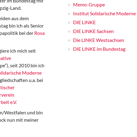
er im Bundestag mit
Memo-Gruppe
pzig-Land.
Institut Solidarische Moderne
iden aus dem
DIE LINKE
ag bin ich als Senior
DIE LINKE Sachsen
papolitik bei der
Rosa
Die LINKE Westsachsen
DIE LINKE im Bundestag
iere ich mich seit
ative
“), seit 2010 bin ich
Solidarische Moderne
gliedschaften u.a. bei
tischer
rverein
beit e.V.
n/Westfalen und bin
ock nun mit meiner