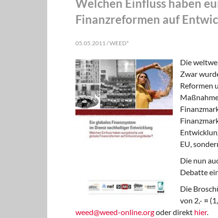
Welchen Einfluss haben eu
Finanzreformen auf Entwic
05.05.2011 / WEED*
Die weltwei
Zwar wurden
Reformen um
Maßnahmen,
Finanzmarkt
Finanzmarkt
Entwicklung
EU, sondern
Die nun auc
Debatte ein
Die Brosch
von 2,- ¤ (
weed@weed-online.org
oder direkt
hier
.