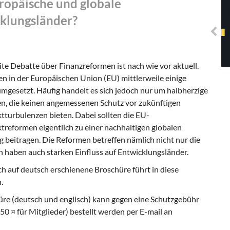
ropäische und globale
Solidarisches EUropa -
Mosaiklinke Perspektiven
klungsländer?
te Debatte über Finanzreformen ist nach wie vor aktuell.
 in der Europäischen Union (EU) mittlerweile einige
gesetzt. Häufig handelt es sich jedoch nur um halbherzige
 die keinen angemessenen Schutz vor zukünftigen
turbulenzen bieten. Dabei sollten die EU-
reformen eigentlich zu einer nachhaltigen globalen
 beitragen. Die Reformen betreffen nämlich nicht nur die
 haben auch starken Einfluss auf Entwicklungsländer.
h auf deutsch erschienene Broschüre führt in diese
.
üre (deutsch und englisch) kann gegen eine Schutzgebühr
1,50 ¤ für Mitglieder) bestellt werden per E-mail an