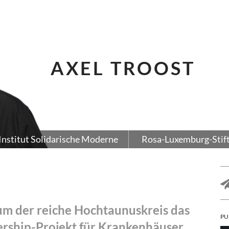
AXEL TROOST
Institut Solidarische Moderne
Rosa-Luxemburg-Stif
m der reiche Hochtaunuskreis das
PU
ership-Projekt für Krankenhäuser