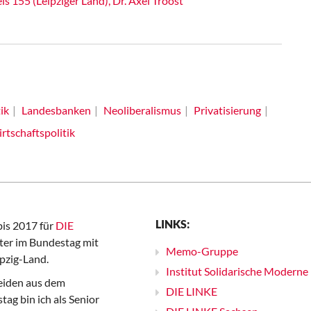
 155 (Leipziger Land), Dr. Axel Troost
ik
Landesbanken
Neoliberalismus
Privatisierung
rtschaftspolitik
LINKS:
bis 2017 für
DIE
er im Bundestag mit
Memo-Gruppe
pzig-Land.
Institut Solidarische Moderne
iden aus dem
DIE LINKE
ag bin ich als Senior