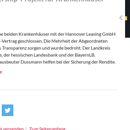
Solidarisches EUropa -
Mosaiklinke Perspektiven
eine beiden Krankenhäuser mit der Hannover Leasing GmbH
p-Vertrag geschlossen. Die Mehrheit der Abgeordneten
was Transparenz sorgen und wurde bedroht. Der Landkreis
ors, der hessischen Landesbank und der BayernLB.
nausbeuter Dussmann helfen bei der Sicherung der Rendite.
e
el versenden
Zum Seitenanfang