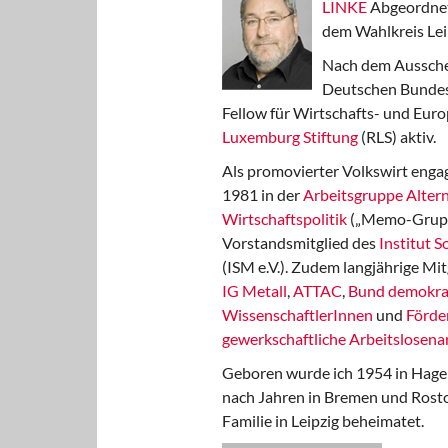
LINKE
Abgeordnet
dem Wahlkreis Lei
Nach dem Aussche
Deutschen Bundest
Fellow für Wirtschafts- und Euro
Luxemburg Stiftung
(RLS) aktiv.
Als promovierter Volkswirt engag
1981 in der
Arbeitsgruppe Altern
Wirtschaftspolitik
(„Memo-Gruppe
Vorstandsmitglied des
Institut 
(ISM e.V.). Zudem langjährige Mit
IG Metall
,
ATTAC
,
Bund demokra
WissenschaftlerInnen
und
Förde
gewerkschaftliche Arbeitslosenar
Geboren wurde ich 1954 in Hage
nach Jahren in Bremen und Rost
Familie in Leipzig beheimatet.