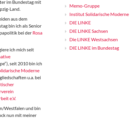
er im Bundestag mit
Memo-Gruppe
pzig-Land.
Institut Solidarische Moderne
iden aus dem
DIE LINKE
ag bin ich als Senior
DIE LINKE Sachsen
papolitik bei der
Rosa
Die LINKE Westsachsen
DIE LINKE im Bundestag
iere ich mich seit
ative
“), seit 2010 bin ich
Solidarische Moderne
gliedschaften u.a. bei
tischer
rverein
beit e.V.
n/Westfalen und bin
ock nun mit meiner