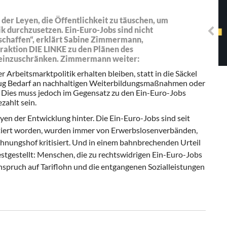
Solidarisches EUropa -
Mosaiklinke Perspektiven
der Leyen, die Öffentlichkeit zu täuschen, um
k durchzusetzen. Ein-Euro-Jobs sind nicht
schaffen“, erklärt Sabine Zimmermann,
raktion DIE LINKE zu den Plänen des
s einzuschränken. Zimmermann weiter:
Arbeitsmarktpolitik erhalten bleiben, statt in die Säckel
genug Bedarf an nachhaltigen Weiterbildungsmaßnahmen oder
g. Dies muss jedoch im Gegensatz zu den Ein-Euro-Jobs
ezahlt sein.
en der Entwicklung hinter. Die Ein-Euro-Jobs sind seit
eptiert worden, wurden immer von Erwerbslosenverbänden,
ungshof kritisiert. Und in einem bahnbrechenden Urteil
festgestellt: Menschen, die zu rechtswidrigen Ein-Euro-Jobs
spruch auf Tariflohn und die entgangenen Sozialleistungen