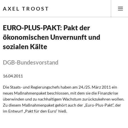
AXEL TROOST
EURO-PLUS-PAKT: Pakt der
ökonomischen Unvernunft und
Startseite
sozialen Kälte
Themen
DGB-Bundesvorstand
Leitlinien linker Wirtschafts- und Finanzpolitik
16.04.2011
Wirtschaftspolitik
Die Staats- und Regierungschefs haben am 24./25. März 2011 ein
Steuer- und Finanzpolitik
neues Maßnahmenpaket beschlossen, mit dem sie die Finanzkrise
überwinden und zu nachhaltigem Wachstum zurückzukehren wollen.
Öffentliche Infrastruktur und Daseinsvorsorge
Zu diesem Maßnahmenpaket gehört auch der „Euro-Plus-Pakt“, der
im Entwurf „Pakt für den Euro“ hieß.
Eurokrise und Griechenland