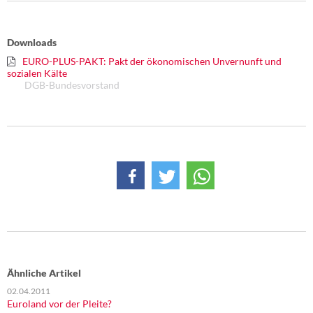
DIE LINKE
Weitere Themen
Downloads
EURO-PLUS-PAKT: Pakt der ökonomischen Unvernunft und
Memo-Gruppe
sozialen Kälte
DGB-Bundesvorstand
Institut Solidarische Moderne
Rosa-Luxemburg-Stiftung
Über mich
Kontakt
Ähnliche Artikel
02.04.2011
Euroland vor der Pleite?