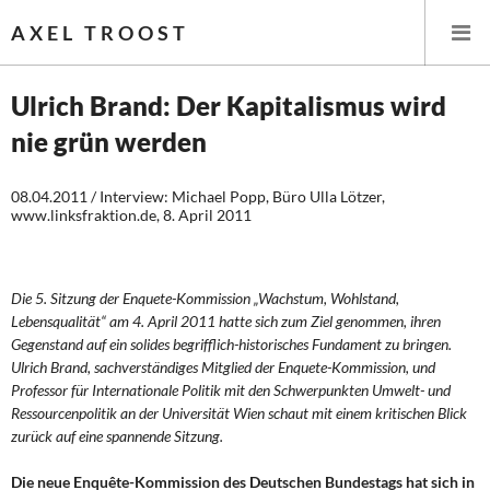
AXEL TROOST
Ulrich Brand: Der Kapitalismus wird
nie grün werden
Startseite
08.04.2011 / Interview: Michael Popp, Büro Ulla Lötzer,
Themen
www.linksfraktion.de, 8. April 2011
Leitlinien linker Wirtschafts- und Finanzpolitik
Die 5. Sitzung der Enquete-Kommission „Wachstum, Wohlstand,
Wirtschaftspolitik
Lebensqualität“ am 4. April 2011 hatte sich zum Ziel genommen, ihren
Gegenstand auf ein solides begrifflich-historisches Fundament zu bringen.
Steuer- und Finanzpolitik
Ulrich Brand, sachverständiges Mitglied der Enquete-Kommission, und
Professor für Internationale Politik mit den Schwerpunkten Umwelt- und
Öffentliche Infrastruktur und Daseinsvorsorge
Ressourcenpolitik an der Universität Wien schaut mit einem kritischen Blick
zurück auf eine spannende Sitzung.
Eurokrise und Griechenland
Die neue Enquête-Kommission des Deutschen Bundestags hat sich in