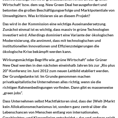
Wirtschaft' bzw. dem sog. New Green Deal herausgefordert und
betonten die großen Beschäftigungserfolge und Marktpotentiale von
Umweltgütern. Was kritisieren sie an diesem Projekt?
Das wird in der Kommission eine wichtige Auseinandersetzung.
Zunächst einmal ist es wichtig, dass massiv in grüne Technologien
investiert wird. Allerdings dominiert eine Variante der ökologischen
Modernisierung, die annimmt, dass mit technologischen und
institutionellen Innovationen und Effizienzsteigerungen die
ökologische Krise bekämpft werden kann.
Wirkungsmächtige Begriffe wie „grüne Wirtschaft“ oder Grüner
New Deal werden in den nächsten eineinhalb Jahren bis zur „Rio plus
20“-Konferenz im Juni 2012 zum neuen Leitbild etabliert werden.
Der Grundgedanke ist: Im Grunde genommen machen
privatkapitalistische Unternehmen alles richtig, wenn sie die
richtigen Rahmenbedingungen vorfinden. Dann gibt es massenweise
„green jobs“.
Dass Unternehmen selbst Machtfaktoren sind, dass der (Welt-)Markt
kein Allokationsmechanismus ist, sondern ganz zentral über die
Lebenschancen von Menschen entlang von internationalen,
Geschlechter- und Klassenlinien entscheidet – das und anderes spielt