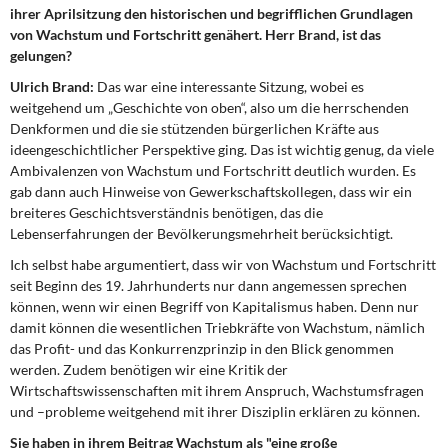
DIE LINKE
ihrer Aprilsitzung den historischen und begrifflichen Grundlagen
von Wachstum und Fortschritt genähert. Herr Brand, ist das
gelungen?
Weitere Themen
Ulrich Brand:
Das war eine interessante Sitzung, wobei es
Memo-Gruppe
weitgehend um „Geschichte von oben“, also um die herrschenden
Denkformen und die sie stützenden bürgerlichen Kräfte aus
ideengeschichtlicher Perspektive ging. Das ist wichtig genug, da viele
Institut Solidarische Moderne
Ambivalenzen von Wachstum und Fortschritt deutlich wurden. Es
gab dann auch Hinweise von Gewerkschaftskollegen, dass wir ein
Rosa-Luxemburg-Stiftung
breiteres Geschichtsverständnis benötigen, das die
Lebenserfahrungen der Bevölkerungsmehrheit berücksichtigt.
Über mich
Ich selbst habe argumentiert, dass wir von Wachstum und Fortschritt
seit Beginn des 19. Jahrhunderts nur dann angemessen sprechen
Kontakt
können, wenn wir einen Begriff von Kapitalismus haben. Denn nur
damit können die wesentlichen Triebkräfte von Wachstum, nämlich
das Profit- und das Konkurrenzprinzip in den Blick genommen
werden. Zudem benötigen wir eine Kritik der
Wirtschaftswissenschaften mit ihrem Anspruch, Wachstumsfragen
und –probleme weitgehend mit ihrer Disziplin erklären zu können.
Sie haben in ihrem Beitrag Wachstum als "eine große