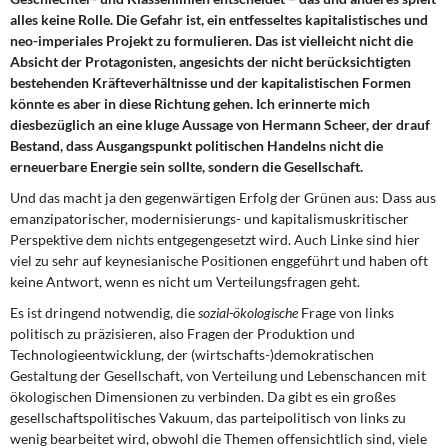
alles keine Rolle. Die Gefahr ist, ein entfesseltes kapitalistisches und
neo-imperiales Projekt zu formulieren. Das ist vielleicht nicht die
Absicht der Protagonisten, angesichts der nicht berücksichtigten
bestehenden Kräfteverhältnisse und der kapitalistischen Formen
könnte es aber in diese Richtung gehen. Ich erinnerte mich
diesbezüglich an eine kluge Aussage von Hermann Scheer, der drauf
Bestand, dass Ausgangspunkt politischen Handelns nicht die
erneuerbare Energie sein sollte, sondern die Gesellschaft.
Und das macht ja den gegenwärtigen Erfolg der Grünen aus: Dass aus
emanzipatorischer, modernisierungs- und kapitalismuskritischer
Perspektive dem nichts entgegengesetzt wird. Auch Linke sind hier
viel zu sehr auf keynesianische Positionen enggeführt und haben oft
keine Antwort, wenn es nicht um Verteilungsfragen geht.
Es ist dringend notwendig, die
sozial-ökologische
Frage von links
politisch zu präzisieren, also Fragen der Produktion und
Technologieentwicklung, der (wirtschafts-)demokratischen
Gestaltung der Gesellschaft, von Verteilung und Lebenschancen mit
ökologischen Dimensionen zu verbinden. Da gibt es ein großes
gesellschaftspolitisches Vakuum, das parteipolitisch von links zu
wenig bearbeitet wird, obwohl die Themen offensichtlich sind, viele