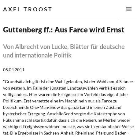
AXEL TROOST
Guttenberg ff.: Aus Farce wird Ernst
Startseite
Von Albrecht von Lucke, Blätter für deutsche
und internationale Politik
Themen
05.04.2011
Leitlinien linker Wirtschafts- und Finanzpolitik
"Grundsätzlich gilt: Ist eine Wahl gelaufen, ist der Wahlkampf Schnee
Wirtschaftspolitik
von gestern. Im Falle der jüngsten Landtagswahlen verhält es sich
völlig anders. Hier waren die Ereignisse im Vorfeld das eigentliche
Steuer- und Finanzpolitik
Politikum. Erst versetzte eine im Nachhinein nur als Farce zu
bezeichnende One-Man-Show das ganze Land in einen Zustand
Öffentliche Infrastruktur und Daseinsvorsorge
hysterischer Erregung. Anschließend sorgte die Katastrophe von
Fukushima schlagartig dafür, dass sich die Regierung Merkel wieder
Eurokrise und Griechenland
wichtigen Ereignissen widmen musste, was sie in erstaunlicher Weise
tat. Die Ergebnisse in Sachsen-Anhalt, Rheinland-Pfalz und Baden-