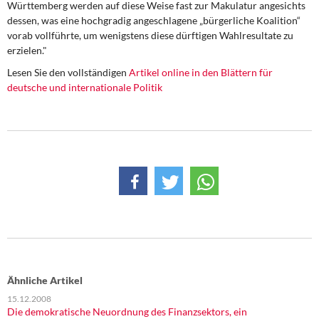
Württemberg werden auf diese Weise fast zur Makulatur angesichts
DIE LINKE
dessen, was eine hochgradig angeschlagene „bürgerliche Koalition“
vorab vollführte, um wenigstens diese dürftigen Wahlresultate zu
Weitere Themen
erzielen."
Lesen Sie den vollständigen
Artikel online in den Blättern für
Memo-Gruppe
deutsche und internationale Politik
Institut Solidarische Moderne
Rosa-Luxemburg-Stiftung
Über mich
Kontakt
Ähnliche Artikel
15.12.2008
Die demokratische Neuordnung des Finanzsektors, ein